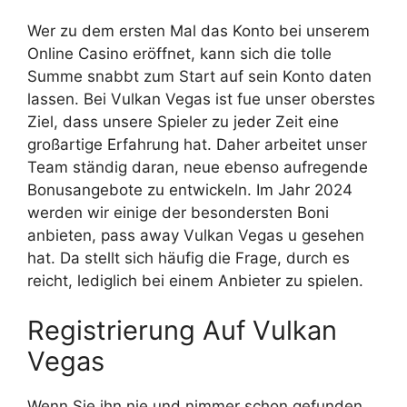
Wer zu dem ersten Mal das Konto bei unserem
Online Casino eröffnet, kann sich die tolle
Summe snabbt zum Start auf sein Konto daten
lassen. Bei Vulkan Vegas ist fue unser oberstes
Ziel, dass unsere Spieler zu jeder Zeit eine
großartige Erfahrung hat. Daher arbeitet unser
Team ständig daran, neue ebenso aufregende
Bonusangebote zu entwickeln. Im Jahr 2024
werden wir einige der besondersten Boni
anbieten, pass away Vulkan Vegas u gesehen
hat. Da stellt sich häufig die Frage, durch es
reicht, lediglich bei einem Anbieter zu spielen.
Registrierung Auf Vulkan
Vegas
Wenn Sie ihn nie und nimmer schon gefunden