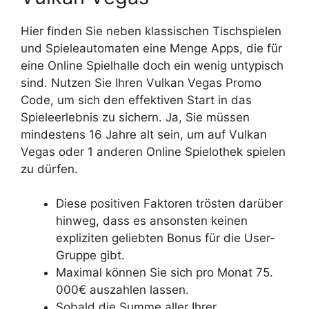
Hier finden Sie neben klassischen Tischspielen
und Spieleautomaten eine Menge Apps, die für
eine Online Spielhalle doch ein wenig untypisch
sind. Nutzen Sie Ihren Vulkan Vegas Promo
Code, um sich den effektiven Start in das
Spieleerlebnis zu sichern. Ja, Sie müssen
mindestens 16 Jahre alt sein, um auf Vulkan
Vegas oder 1 anderen Online Spielothek spielen
zu dürfen.
Diese positiven Faktoren trösten darüber
hinweg, dass es ansonsten keinen
expliziten geliebten Bonus für die User-
Gruppe gibt.
Maximal können Sie sich pro Monat 75.
000€ auszahlen lassen.
Sobald die Summe aller Ihrer