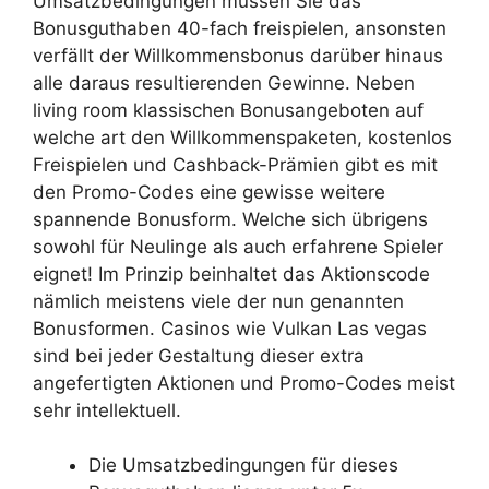
Umsatzbedingungen müssen Sie das
Bonusguthaben 40-fach freispielen, ansonsten
verfällt der Willkommensbonus darüber hinaus
alle daraus resultierenden Gewinne. Neben
living room klassischen Bonusangeboten auf
welche art den Willkommenspaketen, kostenlos
Freispielen und Cashback-Prämien gibt es mit
den Promo-Codes eine gewisse weitere
spannende Bonusform. Welche sich übrigens
sowohl für Neulinge als auch erfahrene Spieler
eignet! Im Prinzip beinhaltet das Aktionscode
nämlich meistens viele der nun genannten
Bonusformen. Casinos wie Vulkan Las vegas
sind bei jeder Gestaltung dieser extra
angefertigten Aktionen und Promo-Codes meist
sehr intellektuell.
Die Umsatzbedingungen für dieses