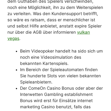
dem Guthaben des Spielers verschwinden,
noch eine Möglichkeit, ihn zu dem Weiterspielen
zu verleiten. Was den Kundensupport betrifft,
so wäre es ratsam, dass er menschlicher ist
und selbst Hilfe anbietet, anstatt expire Spieler
nur über die AGB über informieren
vulkan
vegas
.
Beim Videopoker handelt ha sido sich um
noch eine Videosimulation des
bekannten Kartenspiels.
Im Bereich der Spieleautomaten finden
Sie hunderte Slots von vielen bekannten
Spieleanbietern.
Der ComeOn Casino Bonus oder aber der
Interwetten Gambling establishment
Bonus wird erst für Einsätze internet
marketing Casino benutzt, falls das