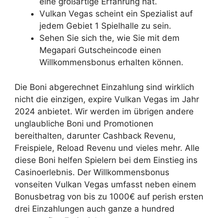
eine großartige Erfahrung hat.
Vulkan Vegas scheint ein Spezialist auf
jedem Gebiet 1 Spielhalle zu sein.
Sehen Sie sich the, wie Sie mit dem
Megapari Gutscheincode einen
Willkommensbonus erhalten können.
Die Boni abgerechnet Einzahlung sind wirklich
nicht die einzigen, expire Vulkan Vegas im Jahr
2024 anbietet. Wir werden im übrigen andere
unglaubliche Boni und Promotionen
bereithalten, darunter Cashback Revenu,
Freispiele, Reload Revenu und vieles mehr. Alle
diese Boni helfen Spielern bei dem Einstieg ins
Casinoerlebnis. Der Willkommensbonus
vonseiten Vulkan Vegas umfasst neben einem
Bonusbetrag von bis zu 1000€ auf perish ersten
drei Einzahlungen auch ganze a hundred