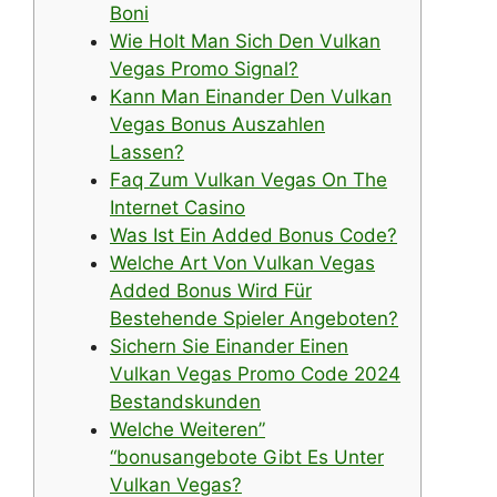
Boni
Wie Holt Man Sich Den Vulkan
Vegas Promo Signal?
Kann Man Einander Den Vulkan
Vegas Bonus Auszahlen
Lassen?
Faq Zum Vulkan Vegas On The
Internet Casino
Was Ist Ein Added Bonus Code?
Welche Art Von Vulkan Vegas
Added Bonus Wird Für
Bestehende Spieler Angeboten?
Sichern Sie Einander Einen
Vulkan Vegas Promo Code 2024
Bestandskunden
Welche Weiteren”
“bonusangebote Gibt Es Unter
Vulkan Vegas?