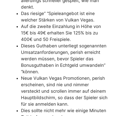
allerdings schneller gespielt, wie man
denkt.
Das riesige” “Spieleangebot ist eine
welcher Stärken von Vulkan Vegas.
Auf die zweite Einzahlung in Höhe von
15€ bis 49€ erhalten Sie 125% bis zu
400€ und 50 Freispiele.
Dieses Guthaben unterliegt sogenannten
Umsatzanforderungen, perish erreicht
werden müssen, bevor Spieler das
Bonusguthaben in Echtgeld umwandeln”
“können.
Neue Vulkan Vegas Promotionen, perish
erscheinen, sind nie und nimmer
versteckt und scrollen immer auf deinem
Hauptbildschirm, so dass der Spieler sich
für sie anmelden kann.
Dies sollte nicht mehr wie einige Minuten