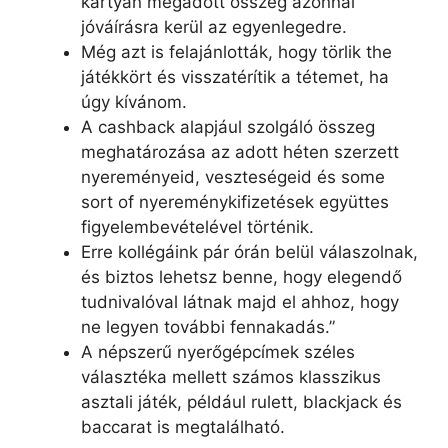
kártyán megadott összeg azonnal
jóváírásra kerül az egyenlegedre.
Még azt is felajánlották, hogy törlik the
játékkört és visszatérítik a tétemet, ha
úgy kívánom.
A cashback alapjául szolgáló összeg
meghatározása az adott héten szerzett
nyereményeid, veszteségeid és some
sort of nyereménykifizetések együttes
figyelembevételével történik.
Erre kollégáink pár órán belül válaszolnak,
és biztos lehetsz benne, hogy elegendő
tudnivalóval látnak majd el ahhoz, hogy
ne legyen további fennakadás.”
A népszerű nyerőgépcímek széles
választéka mellett számos klasszikus
asztali játék, például rulett, blackjack és
baccarat is megtalálható.