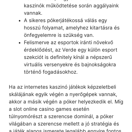
kaszinók működtetése során aggályaink
vannak.
A sikeres pókerjátékossá válás egy
hosszú folyamat, amelyhez kitartásra és
önfegyelemre is szükség van.
Felismerve az esportok iránti növekvő
érdeklődést, az Verde egy külön esport
szekciót is definitely kínál a népszerű
virtuális versenyekre és bajnokságokra
történő fogadásokhoz.
Ha az internetes kaszinó játékok képzeletbeli
skálájának egyik végén a nyerőgépek vannak,
akkor a másik végén a póker helyezkedik el. Míg
a slot online casino games esetén
túlnyomórészt a szerencse dominál, a póker
világában a szerencse mellett a jó stratégia és
a játék alapos ismerete legalább ennyire fontos,