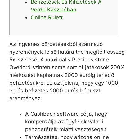
Befizetések És Kifizetések A
Verde Kaszinóban
Online Rulett
Az ingyenes pörgetésekből származó
nyeremények felső határa the megítélt összeg
5x-szerese. A maximális Precious stone
Overlord szinten some sort of játékosok 200%
mérkőzést kaphatnak 2000 euróig terjedő
befizetésükre. Ez azt jelenti, hogy egy 1000
eurós befizetés 2000 eurós bónuszt
eredményez.
A Cashback software célja, hogy
kompenzálja az ügyfelek valódi
pénzbetéteik miatti veszteségeit.
Természetes, hogy arizona online