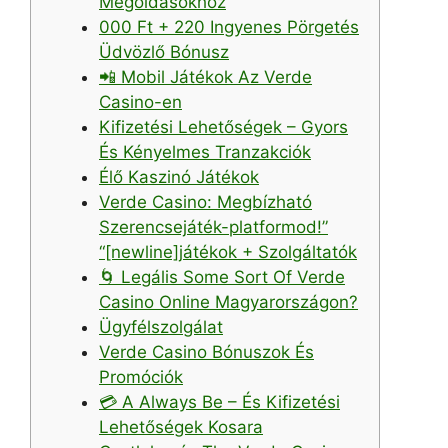
Megoldásokhoz
000 Ft + 220 Ingyenes Pörgetés
Üdvözlő Bónusz
📲 Mobil Játékok Az Verde
Casino-en
Kifizetési Lehetőségek – Gyors
És Kényelmes Tranzakciók
Élő Kaszinó Játékok
Verde Casino: Megbízható
Szerencsejáték-platformod!”
“[newline]játékok + Szolgáltatók
🌀 Legális Some Sort Of Verde
Casino Online Magyarországon?
Ügyfélszolgálat
Verde Сasino Bónuszok És
Promóciók
💳 A Always Be – És Kifizetési
Lehetőségek Kosara