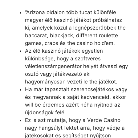
“Arizona oldalon több tucat különféle
magyar élő kaszinó játékot próbálhatsz
ki, amelyek közül a legnépszerűbbek the
baccarat, blackjack, different roulette
games, craps és the casino hold’em.
Az élő kaszinó játékok egyetlen
különbsége, hogy a szoftveres
véletlenszámgenerátor helyét átveszi egy
osztó vagy játékvezető aki
hagyományosan vezeti le the játékot.
Ha már tapasztalt szerencsejátékos vagy
és megvannak a saját kedvenceid, akkor
will be érdemes azért néha nyitnod az
újdonságok felé.
Ez is azt mutatja, hogy a Verde Casino
nagy hangsúlyt fektet arra, hogy védje a
játékosokat és segítséget nyújtson