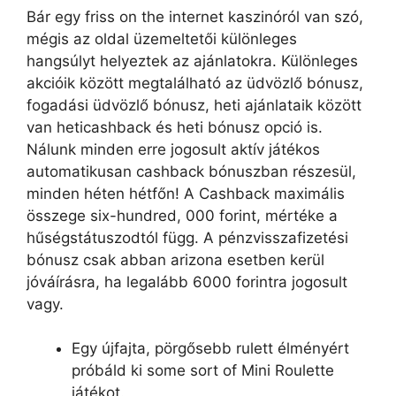
Bár egy friss on the internet kaszinóról van szó,
mégis az oldal üzemeltetői különleges
hangsúlyt helyeztek az ajánlatokra. Különleges
akcióik között megtalálható az üdvözlő bónusz,
fogadási üdvözlő bónusz, heti ajánlataik között
van heticashback és heti bónusz opció is.
Nálunk minden erre jogosult aktív játékos
automatikusan cashback bónuszban részesül,
minden héten hétfőn! A Cashback maximális
összege six-hundred, 000 forint, mértéke a
hűségstátuszodtól függ. A pénzvisszafizetési
bónusz csak abban arizona esetben kerül
jóváírásra, ha legalább 6000 forintra jogosult
vagy.
Egy újfajta, pörgősebb rulett élményért
próbáld ki some sort of Mini Roulette
játékot.