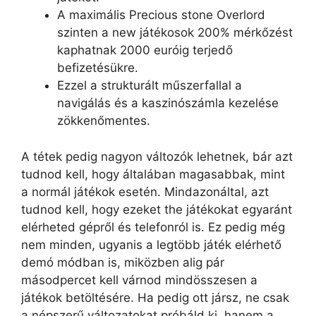
A maximális Precious stone Overlord
szinten a new játékosok 200% mérkőzést
kaphatnak 2000 euróig terjedő
befizetésükre.
Ezzel a strukturált műszerfallal a
navigálás és a kaszinószámla kezelése
zökkenőmentes.
A tétek pedig nagyon változók lehetnek, bár azt
tudnod kell, hogy általában magasabbak, mint
a normál játékok esetén. Mindazonáltal, azt
tudnod kell, hogy ezeket the játékokat egyaránt
elérheted gépről és telefonról is. Ez pedig még
nem minden, ugyanis a legtöbb játék elérhető
demó módban is, miközben alig pár
másodpercet kell várnod mindösszesen a
játékok betöltésére. Ha pedig ott jársz, ne csak
a népszerű változatokat próbáld ki, hanem a