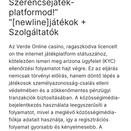
Szerencsejáték-
platformod!”
“[newline]játékok +
Szolgáltatók
Az Verde Online casino, ragaszkodva licencelt
on the internet játékplatform státuszához,
kötelezően ismeri meg arizona ügyfelet (KYC)
ellenőrzési folyamatot hajt végre. Ez az eljárás
nemcsak törvényi előírás, hanem döntő lépés a
játékosok személyazonosság-csalás elleni
védelmében és a zökkenőmentes pénzügyi
tranzakciók biztosításában. A közösségimédia-
bejelentkezés használata leegyszerűsíti a
folyamatot, mivel a meglévő közösségimédia-
fiókja adatait használja, így a regisztrációs
folyamat gyorsabb és kényelmesebb. A