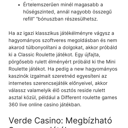
Értelemszerűen minél magasabb a
hűségszinted, annál nagyobb összegű
refill” “bónuszban részesülhetsz.
Ha az igazi klasszikus játékélményre vágysz a
hagyományos szoftveres megoldásban és nem
akarod túlbonyolítani a dolgokat, akkor próbáld
ki a Classic Roulette játékot. Egy újfajta,
pörgősebb rulett élményért próbáld ki the Mini
Roulette játékot. Ha pedig a new hagyományos
kaszinók izgalmait szeretnéd egyesíteni az
internetes szerencsejáték előnyeivel, akkor
válassz valamelyik élő osztós reside rulett
asztal közül, például a Different roulette games
360 live online casino játékban.
Verde Casino: Megbízható