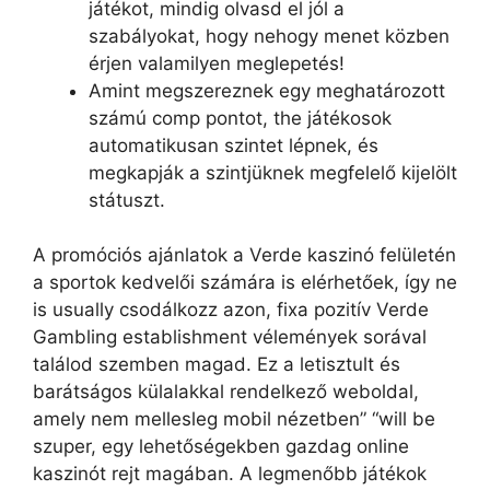
játékot, mindig olvasd el jól a
szabályokat, hogy nehogy menet közben
érjen valamilyen meglepetés!
Amint megszereznek egy meghatározott
számú comp pontot, the játékosok
automatikusan szintet lépnek, és
megkapják a szintjüknek megfelelő kijelölt
státuszt.
A promóciós ajánlatok a Verde kaszinó felületén
a sportok kedvelői számára is elérhetőek, így ne
is usually csodálkozz azon, fixa pozitív Verde
Gambling establishment vélemények sorával
találod szemben magad. Ez a letisztult és
barátságos külalakkal rendelkező weboldal,
amely nem mellesleg mobil nézetben” “will be
szuper, egy lehetőségekben gazdag online
kaszinót rejt magában. A legmenőbb játékok