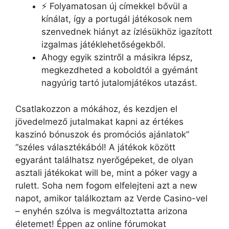
⚡️ Folyamatosan új címekkel bővül a
kínálat, így a portugál játékosok nem
szenvednek hiányt az ízlésükhöz igazított
izgalmas játéklehetőségekből.
Ahogy egyik szintről a másikra lépsz,
megkezdheted a koboldtól a gyémánt
nagyúrig tartó jutalomjátékos utazást.
Csatlakozzon a mókához, és kezdjen el
jövedelmező jutalmakat kapni az értékes
kaszinó bónuszok és promóciós ajánlatok”
“széles választékából! A játékok között
egyaránt találhatsz nyerőgépeket, de olyan
asztali játékokat will be, mint a póker vagy a
rulett. Soha nem fogom elfelejteni azt a new
napot, amikor találkoztam az Verde Casino-vel
– enyhén szólva is megváltoztatta arizona
életemet! Éppen az online fórumokat