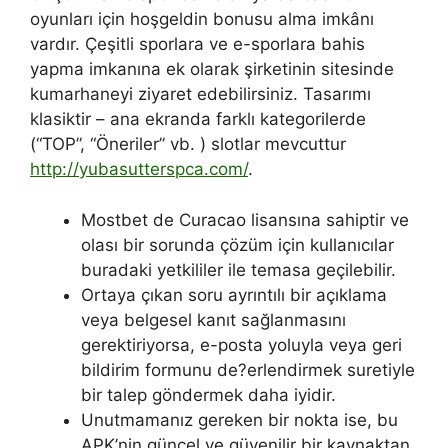
oyunları için hoşgeldin bonusu alma imkânı
vardır. Çeşitli sporlara ve e-sporlara bahis
yapma imkanına ek olarak şirketinin sitesinde
kumarhaneyi ziyaret edebilirsiniz. Tasarımı
klasiktir – ana ekranda farklı kategorilerde
(“TOP”, “Öneriler” vb. ) slotlar mevcuttur
http://yubasutterspca.com/
.
Mostbet de Curacao lisansına sahiptir ve
olası bir sorunda çözüm için kullanıcılar
buradaki yetkililer ile temasa geçilebilir.
Ortaya çıkan soru ayrıntılı bir açıklama
veya belgesel kanıt sağlanmasını
gerektiriyorsa, e-posta yoluyla veya geri
bildirim formunu de?erlendirmek suretiyle
bir talep göndermek daha iyidir.
Unutmamanız gereken bir nokta ise, bu
APK’nin güncel ve güvenilir bir kaynaktan