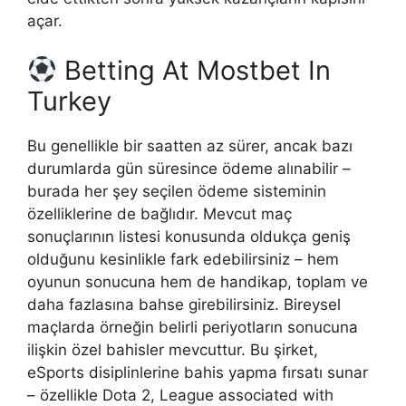
açar.
Betting At Mostbet In
Turkey
Bu genellikle bir saatten az sürer, ancak bazı
durumlarda gün süresince ödeme alınabilir –
burada her şey seçilen ödeme sisteminin
özelliklerine de bağlıdır. Mevcut maç
sonuçlarının listesi konusunda oldukça geniş
olduğunu kesinlikle fark edebilirsiniz – hem
oyunun sonucuna hem de handikap, toplam ve
daha fazlasına bahse girebilirsiniz. Bireysel
maçlarda örneğin belirli periyotların sonucuna
ilişkin özel bahisler mevcuttur. Bu şirket,
eSports disiplinlerine bahis yapma fırsatı sunar
– özellikle Dota 2, League associated with