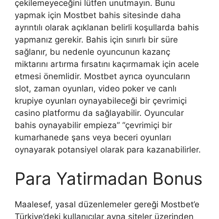
çekilemeyeceğini lütfen unutmayın. Bunu
yapmak için Mostbet bahis sitesinde daha
ayrıntılı olarak açıklanan belirli koşullarda bahis
yapmanız gerekir. Bahis için sınırlı bir süre
sağlanır, bu nedenle oyuncunun kazanç
miktarını artırma fırsatını kaçırmamak için acele
etmesi önemlidir. Mostbet ayrıca oyuncuların
slot, zaman oyunları, video poker ve canlı
krupiye oyunları oynayabileceği bir çevrimiçi
casino platformu da sağlayabilir. Oyuncular
bahis oynayabilir empieza” “çevrimiçi bir
kumarhanede şans veya beceri oyunları
oynayarak potansiyel olarak para kazanabilirler.
Para Yatirmadan Bonus
Maalesef, yasal düzenlemeler gereği Mostbet’e
Türkiye’deki kullanıcılar ayna siteler üzerinden