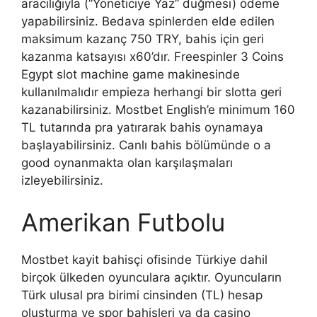
aracılığıyla (“Yöneticiye Yaz” düğmesi) ödeme
yapabilirsiniz. Bedava spinlerden elde edilen
maksimum kazanç 750 TRY, bahis için geri
kazanma katsayısı x60’dır. Freespinler 3 Coins
Egypt slot machine game makinesinde
kullanılmalıdır empieza herhangi bir slotta geri
kazanabilirsiniz. Mostbet English’e minimum 160
TL tutarında pra yatırarak bahis oynamaya
başlayabilirsiniz. Canlı bahis bölümünde o a
good oynanmakta olan karşılaşmaları
izleyebilirsiniz.
Amerikan Futbolu
Mostbet kayit bahisçi ofisinde Türkiye dahil
birçok ülkeden oyunculara açıktır. Oyuncuların
Türk ulusal pra birimi cinsinden (TL) hesap
oluşturma ve spor bahisleri ya da casino