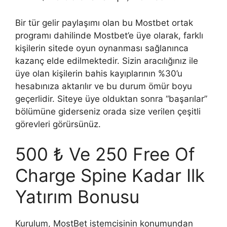
Bir tür gelir paylaşımı olan bu Mostbet ortak
programı dahilinde Mostbet’e üye olarak, farklı
kişilerin sitede oyun oynanması sağlanınca
kazanç elde edilmektedir. Sizin aracılığınız ile
üye olan kişilerin bahis kayıplarının %30’u
hesabınıza aktarılır ve bu durum ömür boyu
geçerlidir. Siteye üye olduktan sonra “başarılar”
bölümüne giderseniz orada size verilen çeşitli
görevleri görürsünüz.
500 ₺ Ve 250 Free Of
Charge Spine Kadar Ilk
Yatırım Bonusu
Kurulum, MostBet istemcisinin konumundan