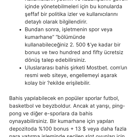
içinde yönetebilmeleri için bu konularda
şeffaf bir politika izler ve kullanıcılarını
detaylı olarak bilgilendirir.
Bundan sonra, işletmenin spor veya
kumarhane” “bölümünde
kullanabileceğiniz 2. 500 ₺’ye kadar bir
bonus ve two hundred and fifty ücretsiz
dönüş talep edebilirsiniz.
Uluslararası bahis şirketi Mostbet. com’un
resmi web siteye, engellemeyi aşarak
kolay bir ?ekilde erişilebilir.
Bahis yapılabilecek en popüler sporlar futbol, ​​
basketbol ve beyzboldur. Ancak at yarışı, ping-
pong ve diğer e-sporlara da bahis
oynayabilirsiniz. Bir kumarhane için yapılan
depozitoda %100 bonus + 13 $ veya daha fazla
para yatırma işleminde seçilen slot oyunları için