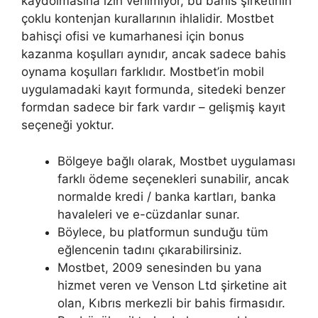
kaydolmasına izin verilmiyor, bu bahis şirketinin
çoklu kontenjan kurallarının ihlalidir. Mostbet
bahisçi ofisi ve kumarhanesi için bonus
kazanma koşulları aynıdır, ancak sadece bahis
oynama koşulları farklıdır. Mostbet’in mobil
uygulamadaki kayıt formunda, sitedeki benzer
formdan sadece bir fark vardır – gelişmiş kayıt
seçeneği yoktur.
Bölgeye bağlı olarak, Mostbet uygulaması
farklı ödeme seçenekleri sunabilir, ancak
normalde kredi / banka kartları, banka
havaleleri ve e-cüzdanlar sunar.
Böylece, bu platformun sunduğu tüm
eğlencenin tadını çıkarabilirsiniz.
Mostbet, 2009 senesinden bu yana
hizmet veren ve Venson Ltd şirketine ait
olan, Kıbrıs merkezli bir bahis firmasıdır.