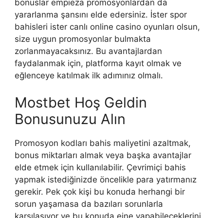
bonuslar empieza promosyonlardan da
yararlanma şansını elde edersiniz. İster spor
bahisleri ister canlı online casino oyunları olsun,
size uygun promosyonlar bulmakta
zorlanmayacaksınız. Bu avantajlardan
faydalanmak için, platforma kayıt olmak ve
eğlenceye katılmak ilk adımınız olmalı.
Mostbet Hoş Geldin
Bonusunuzu Alın
Promosyon kodları bahis maliyetini azaltmak,
bonus miktarları almak veya başka avantajlar
elde etmek için kullanılabilir. Çevrimiçi bahis
yapmak istediğinizde öncelikle para yatırmanız
gerekir. Pek çok kişi bu konuda herhangi bir
sorun yaşamasa da bazıları sorunlarla
karşılaşıyor ve bu konuda eine yapabileceklerini