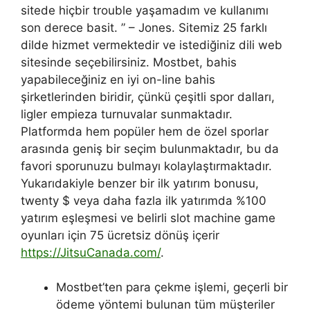
sitede hiçbir trouble yaşamadım ve kullanımı
son derece basit. ” – Jones. Sitemiz 25 farklı
dilde hizmet vermektedir ve istediğiniz dili web
sitesinde seçebilirsiniz. Mostbet, bahis
yapabileceğiniz en iyi on-line bahis
şirketlerinden biridir, çünkü çeşitli spor dalları,
ligler empieza turnuvalar sunmaktadır.
Platformda hem popüler hem de özel sporlar
arasında geniş bir seçim bulunmaktadır, bu da
favori sporunuzu bulmayı kolaylaştırmaktadır.
Yukarıdakiyle benzer bir ilk yatırım bonusu,
twenty $ veya daha fazla ilk yatırımda %100
yatırım eşleşmesi ve belirli slot machine game
oyunları için 75 ücretsiz dönüş içerir
https://JitsuCanada.com/
.
Mostbet’ten para çekme işlemi, geçerli bir
ödeme yöntemi bulunan tüm müşteriler