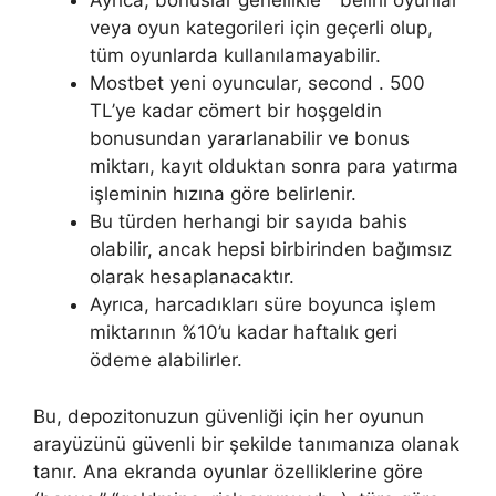
Ayrıca, bonuslar genellikle” “belirli oyunlar
veya oyun kategorileri için geçerli olup,
tüm oyunlarda kullanılamayabilir.
Mostbet yeni oyuncular, second . 500
TL’ye kadar cömert bir hoşgeldin
bonusundan yararlanabilir ve bonus
miktarı, kayıt olduktan sonra para yatırma
işleminin hızına göre belirlenir.
Bu türden herhangi bir sayıda bahis
olabilir, ancak hepsi birbirinden bağımsız
olarak hesaplanacaktır.
Ayrıca, harcadıkları süre boyunca işlem
miktarının %10’u kadar haftalık geri
ödeme alabilirler.
Bu, depozitonuzun güvenliği için her oyunun
arayüzünü güvenli bir şekilde tanımanıza olanak
tanır. Ana ekranda oyunlar özelliklerine göre