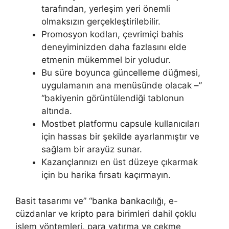
tarafından, yerleşim yeri önemli
olmaksızın gerçekleştirilebilir.
Promosyon kodları, çevrimiçi bahis
deneyiminizden daha fazlasını elde
etmenin mükemmel bir yoludur.
Bu süre boyunca güncelleme düğmesi,
uygulamanın ana menüsünde olacak –”
“bakiyenin görüntülendiği tablonun
altında.
Mostbet platformu capsule kullanıcıları
için hassas bir şekilde ayarlanmıştır ve
sağlam bir arayüz sunar.
Kazançlarınızı en üst düzeye çıkarmak
için bu harika fırsatı kaçırmayın.
Basit tasarımı ve” “banka bankacılığı, e-
cüzdanlar ve kripto para birimleri dahil çoklu
işlem yöntemleri, para yatırma ve çekme