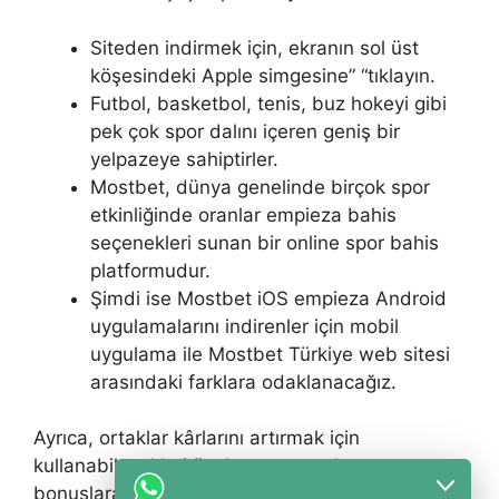
Siteden indirmek için, ekranın sol üst
köşesindeki Apple simgesine” “tıklayın.
Futbol, basketbol, tenis, buz hokeyi gibi
pek çok spor dalını içeren geniş bir
yelpazeye sahiptirler.
Mostbet, dünya genelinde birçok spor
etkinliğinde oranlar empieza bahis
seçenekleri sunan bir online spor bahis
platformudur.
Şimdi ise Mostbet iOS empieza Android
uygulamalarını indirenler için mobil
uygulama ile Mostbet Türkiye web sitesi
arasındaki farklara odaklanacağız.
Ayrıca, ortaklar kârlarını artırmak için
kullanabilecekleri özel promosyonlara ve
bonuslara erişim elde ederler. Eğer bir futbol