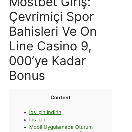
Mostbet Giriş:
Çevrimiçi Spor
Bahisleri Ve On
Line Casino 9,
000’ye Kadar
Bonus
Content
Ios Için Indirin
Ios Için
Mobil Uygulamada Oturum