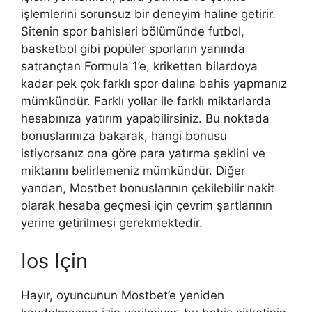
işlemlerini sorunsuz bir deneyim haline getirir.
Sitenin spor bahisleri bölümünde futbol,
basketbol gibi popüler sporların yanında
satrançtan Formula 1’e, kriketten bilardoya
kadar pek çok farklı spor dalına bahis yapmanız
mümkündür. Farklı yollar ile farklı miktarlarda
hesabınıza yatırım yapabilirsiniz. Bu noktada
bonuslarınıza bakarak, hangi bonusu
istiyorsanız ona göre para yatırma şeklini ve
miktarını belirlemeniz mümkündür. Diğer
yandan, Mostbet bonuslarının çekilebilir nakit
olarak hesaba geçmesi için çevrim şartlarının
yerine getirilmesi gerekmektedir.
Ios Için
Hayır, oyuncunun Mostbet’e yeniden