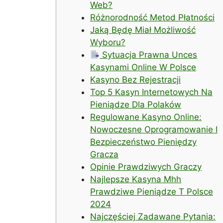
Web?
Różnorodność Metod Płatności
Jaką Będę Miał Możliwość
Wyboru?
Sytuacja Prawna Unces
Kasynami Online W Polsce
Kasyno Bez Rejestracji
Top 5 Kasyn Internetowych Na
Pieniądze Dla Polaków
Regulowane Kasyno Online:
Nowoczesne Oprogramowanie I
Bezpieczeństwo Pieniędzy
Gracza
Opinie Prawdziwych Graczy
Najlepsze Kasyna Mhh
Prawdziwe Pieniądze T Polsce
2024
Najczęściej Zadawane Pytania: