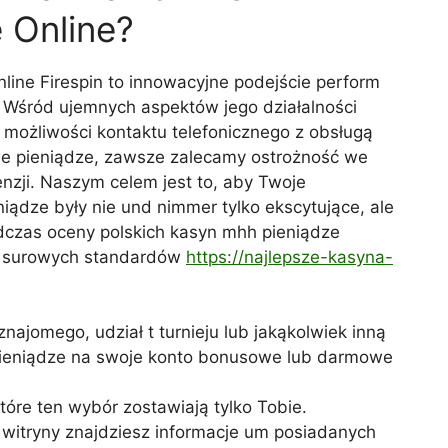
 Online?
ine Firespin to innowacyjne podejście perform
y. Wśród ujemnych aspektów jego działalności
 możliwości kontaktu telefonicznego z obsługą
we pieniądze, zawsze zalecamy ostrożność we
nzji. Naszym celem jest to, aby Twoje
ądze były nie und nimmer tylko ekscytujące, ale
odczas oceny polskich kasyn mhh pieniądze
ch surowych standardów
https://najlepsze-kasyna-
znajomego, udział t turnieju lub jakąkolwiek inną
pieniądze na swoje konto bonusowe lub darmowe
tóre ten wybór zostawiają tylko Tobie.
 witryny znajdziesz informacje um posiadanych