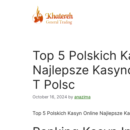
Top 5 Polskich K
Najlepsze Kasyn
T Polsc
October 16, 2024
by
anazima
Top 5 Polskich Kasyn Online Najlepsze K