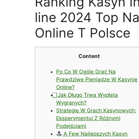
Ranking Kasyn I
line 2024 Top N
Online T Polsce
Content
Po Co W Ogóle Grać Na
Prawdziwe Pieniądze W Kasynie
Online?
⃣ Jak Długo Trwa Wypłata
Wygranych?
Strategie W Grach Kasynowych:
Eksperymentuj Z Różnymi
Podejściami
A Few Najlepszych Kasyn