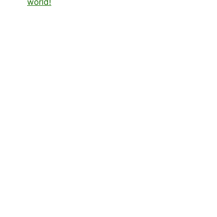
world!