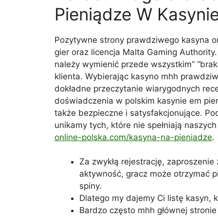
Pieniądze W Kasynie
Pozytywne strony prawdziwego kasyna onl
gier oraz licencja Malta Gaming Authorit
należy wymienić przede wszystkim” “brak
klienta. Wybierając kasyno mhh prawdzi
dokładne przeczytanie wiarygodnych rece
doświadczenia w polskim kasynie em pieni
także bezpieczne i satysfakcjonujące. P
unikamy tych, które nie spełniają naszy
online-polska.com/kasyna-na-pieniadze
.
Za zwykłą rejestrację, zaproszenie 
aktywność, gracz może otrzymać 
spiny.
Dlatego my dajemy Ci listę kasyn, k
Bardzo często mhh głównej stronie