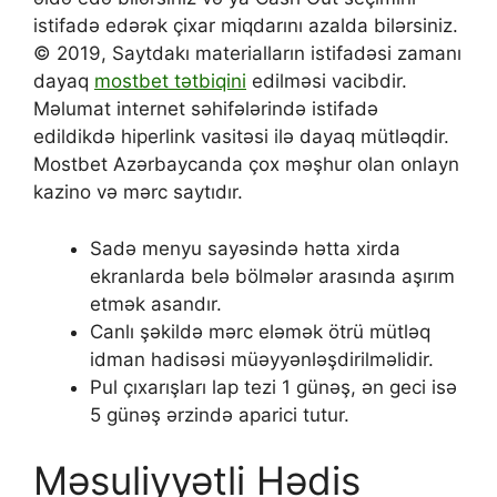
istifadə edərək çixar miqdarını azalda bilərsiniz.
© 2019, Saytdakı materialların istifadəsi zamanı
dayaq
mostbet tətbiqini
edilməsi vacibdir.
Məlumat internet səhifələrində istifadə
edildikdə hiperlink vasitəsi ilə dayaq mütləqdir.
Mostbet Azərbaycanda çox məşhur olan onlayn
kazino və mərc saytıdır.
Sadə menyu sayəsində hətta xirda
ekranlarda belə bölmələr arasında aşırım
etmək asandır.
Саnlı şəkildə mərс еləmək ötrü mütləq
idmаn hаdisəsi müəyyənləşdirilməlidir.
Pul çıxarışları lap tezi 1 günəş, ən geci isə
5 günəş ərzində aparici tutur.
Məsuliyyətli Hədis