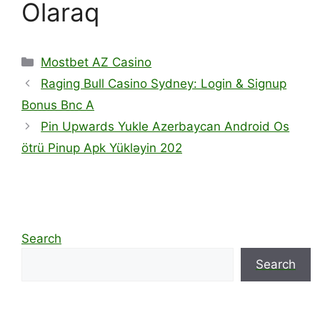
Olaraq
Mostbet AZ Casino
Raging Bull Casino Sydney: Login & Signup
Bonus Bnc A
Pin Upwards Yukle Azerbaycan Android Os
ötrü Pinup Apk Yükləyin 202
Search
Search