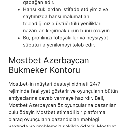
qadağan edir.
Hansı kukilərdən istifadə etdiyimiz və
saytımızda hansı məlumatları
topladığımızla üstüörtülü yenilikləri
nəzərdən keçirmək üçün bunu oxuyun.
Bu, profilinizi fotoşəkillər və heysiyyət
sübutu ilə yeniləməyi tələb edir.
Mostbet Azerbaycan
Bukmeker Kontoru
Mostbet-in müştəri dəstəyi xidməti 24/7
rejimində fəaliyyət göstərir və oyunçuların bütün
ehtiyaclarına cavab verməyə hazırdır. Bəli,
Mostbet Azerbaycan öz oyunçularına qazanılan
pulu ödəyir. Mostbet etimadli bir platforma
olaraq oyunçuların qazandıqları məbləği
vaxtında və problemsiz şəkildə ödəyir. Mostbet,