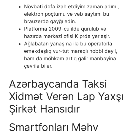
Növbəti dəfə izah etdiyim zaman adımı,
elektron poçtumu və veb saytımı bu
brauzerdə qayğı edin.
Platforma 2009-cu ildə qurulub və
hazırda mərkəzi ofisi Kiprdə yerləşir.
Ağlabatan yanaşma ilə bu operatorla
əməkdaşlıq vur-tut maraqlı hobbi deyil,
həm də möhkəm artıq gəlir mənbəyinə
çevrilə bilər.
Azərbaycanda Taksi
Xidmət Verən Lap Yaxşı
Şirkət Hansıdır
Smartfonları Məhv