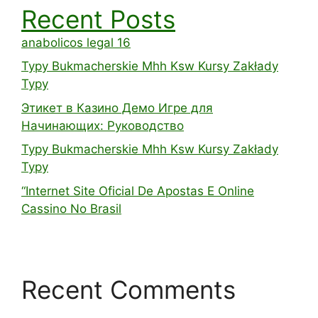
Recent Posts
anabolicos legal 16
Typy Bukmacherskie Mhh Ksw Kursy Zakłady
Typy
Этикет в Казино Демо Игре для
Начинающих: Руководство
Typy Bukmacherskie Mhh Ksw Kursy Zakłady
Typy
“Internet Site Oficial De Apostas E Online
Cassino No Brasil
Recent Comments