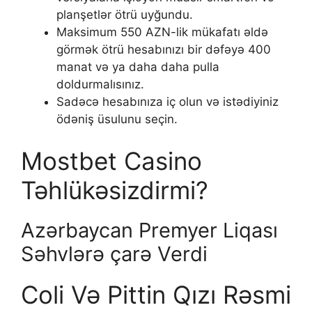
planşetlər ötrü uyğundu.
Maksimum 550 AZN-lik mükafatı əldə
görmək ötrü hesabınızı bir dəfəyə 400
manat və ya daha daha pulla
doldurmalısınız.
Sadəcə hesabınıza iç olun və istədiyiniz
ödəniş üsulunu seçin.
Mostbet Casino
Təhlükəsizdirmi?
Azərbaycan Premyer Liqası
Səhvlərə çarə Verdi
Coli Və Pittin Qızı Rəsmi