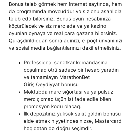
Bonus tələb görmək həm internet saytında, həm
də proqramında mövcuddur və siz onu asanlıqla
tələb edə bilərsiniz. Bonus oyun hesabınıza
köçürüləcək və siz mərc edə və ya kazino
oyunları oynaya və real para qazana bilərsiniz.
Quraşdırıldıqdan sonra adınızı, e-poçt ünvanınızı
və sosial media bağlantılarınızı daxil etməlisiniz.
Professional sənətkar komandasına
qoşulmaq ötrü sadəcə bir hesab yaradın
və tamamlayın MarathonBet
Giriş.Qeydiyyat bonusu
Məktubda mərc sığortası və ya pulsuz
mərc çixmaq üçün istifadə edilə bilən
promosyon kodu olacaq.
İlk depozitiniz yüksək sakit gəldin bonusu
əldə etmək niyyətindəsinizsə, Mastercard
həqiqətən də doğru seçimdir.