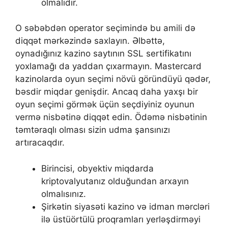
olmalıdır.
O səbəbdən operator seçimində bu amili də
diqqət mərkəzində saxlayın. Əlbəttə,
oynadığınız kazino saytının SSL sertifikatını
yoxlamağı da yaddan çıxarmayın. Mastercard
kazinolarda oyun seçimi növü göründüyü qədər,
bəsdir miqdar genişdir. Ancaq daha yaxşı bir
oyun seçimi görmək üçün seçdiyiniz oyunun
vermə nisbətinə diqqət edin. Ödəmə nisbətinin
təmtəraqlı olması sizin udma şansınızı
artıracaqdır.
Birincisi, obyektiv miqdarda
kriptovalyutanız olduğundan arxayın
olmalısınız.
Şirkətin siyasəti kazino və idman mərcləri
ilə üstüörtülü proqramları yerləşdirməyi