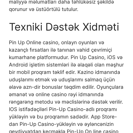
maliyyə məlumatları daha təhlükəsiz şəkildə
qorunur və üstüörtülü tutulur.
Texniki Dəstək Xidməti
Pin Up Online casino, onlayn oyunları və
kazançlı fırsatları ilə tanınan vahid çevrimiçi
kumarhane platformudur. Pin Up Casino, iOS və
Android işletim sistemləri ilə əlaqəli olan məşhur
bir mobil proqram təklif edir. Kazino idmanında
uduşlarımı etmək və uduşlarımı salmaq üçün
əlavə azn-dir bonuslar təqdim edilir. Oyunçulara
əmanət və online casino rəyi idmanında
rəngarəng metodu və məclislərinə dəstək verilir.
IOS istifadəçiləri Pin-Up Casino-adlı proqramı
yükləyin və bu proqramın sadədir. App Store-
dan Pin-Up Casino-yükləyin və əyləncənizin
qeydiyyatdan keçməklə Pin-Up On line casino