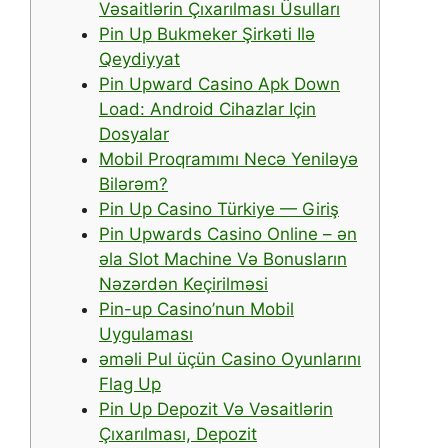
Vəsaitlərin Çıxarılması Üsulları
Pin Up Bukmeker Şirkəti Ilə
Qeydiyyat
Pin Upward Casino Apk Down
Load: Android Cihazlar Için
Dosyalar
Mobil Proqramımı Necə Yeniləyə
Bilərəm?
Pin Up Casino Türkiye — Giriş
Pin Upwards Casino Online – ​​ən
əla Slot Machine Və Bonusların
Nəzərdən Keçirilməsi
Pin-up Casino’nun Mobil
Uygulaması
əməli Pul üçün Casino Oyunlarını
Flag Up
Pin Up Depozit Və Vəsaitlərin
Çıxarılması, Depozit