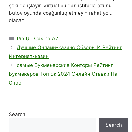
şəkildə işləyir. Virtual puldan istifadə özünü
bütöv oyunda coşğunluq etməyin rahat yolu
olacaq.
Pin UP Casino AZ
Лучшие Онлайн-казино Обзоры И Рейтинг
Интернет-казин
самые Букмекерские Конторы Рейтинг
Букмекеров Топ Бк 2024 Онлайн Ставки На
Спор
Search
Search