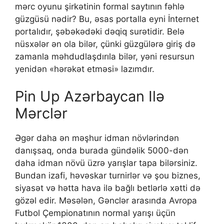
mərc oyunu şirkətinin formal saytının fəhlə
güzgüsü nədir? Bu, əsas portalla eyni İnternet
portalıdır, şəbəkədəki dəqiq surətidir. Belə
nüsxələr ən ola bilər, çünki güzgülərə giriş də
zamanla məhdudlaşdırıla bilər, yəni resursun
yenidən «hərəkət etməsi» lazımdır.
Pin Up Azərbaycan Ilə
Mərclər
Əgər daha ən məşhur idman növlərindən
danışsaq, onda burada gündəlik 5000-dən
daha idman növü üzrə yarışlar tapa bilərsiniz.
Bundan izafi, həvəskar turnirlər və şou biznes,
siyasət və hətta hava ilə bağlı betlərlə xətti də
gözəl edir. Məsələn, Gənclər arasında Avropa
Futbol Çempionatının normal yarışı üçün