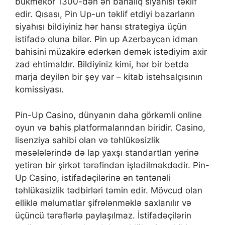
bukmekör 1300-dən ən bahalıq siyahısı təklif
edir. Qısası, Pin Up-un təklif etdiyi bazarların
siyahısı bildiyiniz hər hansı strategiya üçün
istifadə oluna bilər. Pin up Azerbaycan idman
bahisini müzakirə edərkən demək istədiyim axir
zad ehtimaldır. Bildiyiniz kimi, hər bir betdə
marja deyilən bir şey var – kitab istehsalçısının
komissiyası.
Pin-Up Casino, dünyanın daha görkəmli online
oyun və bahis platformalarından biridir. Casino,
lisenziya sahibi olan və təhlükəsizlik
məsələlərində də lap yaxşı standartları yerinə
yetirən bir şirkət tərəfindən işlədilməkdədir. Pin-
Up Casino, istifadəçilərinə ən təntənəli
təhlükəsizlik tədbirləri təmin edir. Mövcud olan
elliklə məlumatlar şifrələnməklə saxlanılır və
üçüncü tərəflərlə paylaşılmaz. İstifadəçilərin