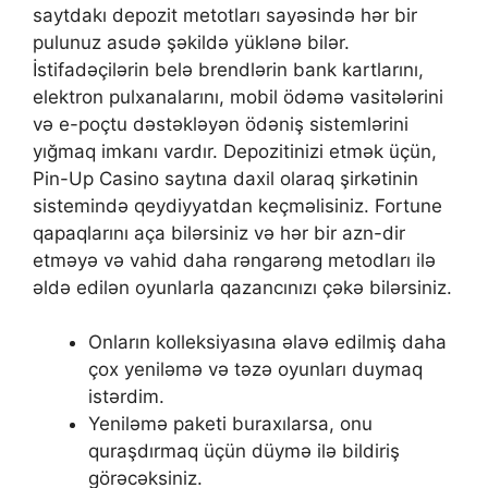
saytdakı depozit metotları sayəsində hər bir
pulunuz asudə şəkildə yüklənə bilər.
İstifadəçilərin belə brendlərin bank kartlarını,
elektron pulxanalarını, mobil ödəmə vasitələrini
və e-poçtu dəstəkləyən ödəniş sistemlərini
yığmaq imkanı vardır. Depozitinizi etmək üçün,
Pin-Up Casino saytına daxil olaraq şirkətinin
sistemində qeydiyyatdan keçməlisiniz. Fortune
qapaqlarını aça bilərsiniz və hər bir azn-dir
etməyə və vahid daha rəngarəng metodları ilə
əldə edilən oyunlarla qazancınızı çəkə bilərsiniz.
Onların kolleksiyasına əlavə edilmiş daha
çox yeniləmə və təzə oyunları duymaq
istərdim.
Yeniləmə paketi buraxılarsa, onu
quraşdırmaq üçün düymə ilə bildiriş
görəcəksiniz.