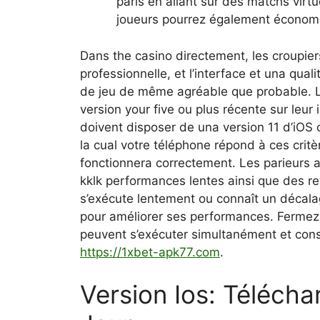
paris en allant sur des matchs virtuel
joueurs pourrez également économi
Dans the casino directement, les croupiers
professionnelle, et l’interface et una qua
de jeu de même agréable que probable. Le
version your five ou plus récente sur leur
doivent disposer de una version 11 d’iOS o
la cual votre téléphone répond à ces crit
fonctionnera correctement. Les parieurs a
kklk performances lentes ainsi que des re
s’exécute lentement ou connaît un décala
pour améliorer ses performances. Fermez t
peuvent s’exécuter simultanément et cons
https://1xbet-apk77.com
.
Version Ios: Téléchar