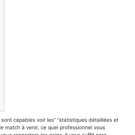
ont capables voir les” “statistiques détaillées et
 le match à venir, ce quel professionnel vous
ous rapportera les gains. Il vous suffit para