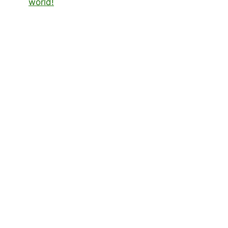
world!