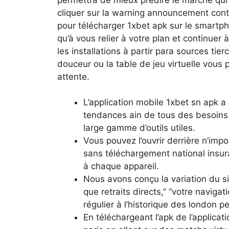
cliquer sur la warning announcement conte
pour télécharger 1xbet apk sur le smartph
qu’à vous relier à votre plan et continuer 
les installations à partir para sources tie
douceur ou la table de jeu virtuelle vou
attente.
L’application mobile 1xbet sn apk 
tendances ain de tous des besoins d
large gamme d’outils utiles.
Vous pouvez l’ouvrir derrière n’im
sans téléchargement national insura
à chaque appareil.
Nous avons conçu la variation du s
que retraits directs,” “votre navigat
régulier à l’historique des london p
En téléchargeant l’apk de l’applicat