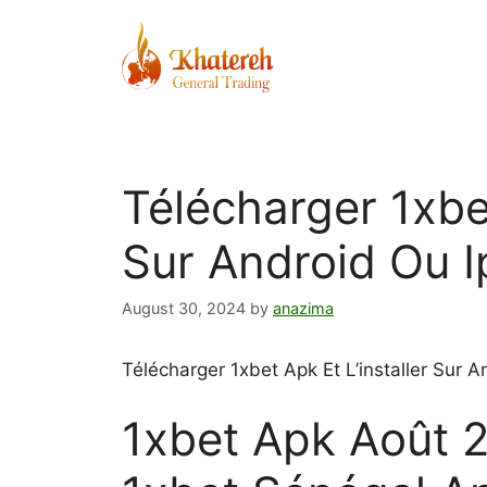
Télécharger 1xbet
Sur Android Ou 
August 30, 2024
by
anazima
Télécharger 1xbet Apk Et L’installer Sur 
1xbet Apk Août 