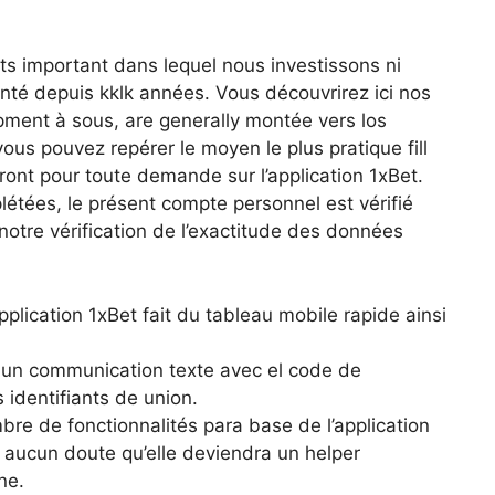
s important dans lequel nous investissons ni
nté depuis kklk années. Vous découvrirez ici nos
ipment à sous, are generally montée vers los
 vous pouvez repérer le moyen le plus pratique fill
ont pour toute demande sur l’application 1xBet.
étées, le présent compte personnel est vérifié
notre vérification de l’exactitude des données
plication 1xBet fait du tableau mobile rapide ainsi
z un communication texte avec el code de
s identifiants de union.
re de fonctionnalités para base de l’application
aucun doute qu’elle deviendra un helper
ne.