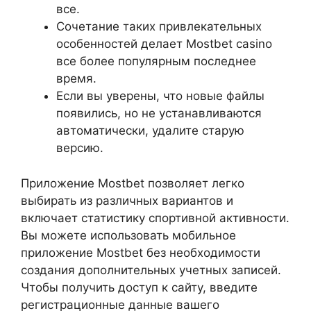
все.
Сочетание таких привлекательных
особенностей делает Mostbet casino
все более популярным последнее
время.
Если вы уверены, что новые файлы
появились, но не устанавливаются
автоматически, удалите старую
версию.
Приложение Mostbet позволяет легко
выбирать из различных вариантов и
включает статистику спортивной активности.
Вы можете использовать мобильное
приложение Mostbet без необходимости
создания дополнительных учетных записей.
Чтобы получить доступ к сайту, введите
регистрационные данные вашего