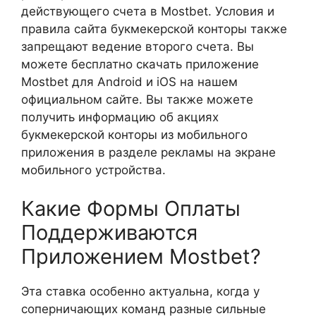
действующего счета в Mostbet. Условия и
правила сайта букмекерской конторы также
запрещают ведение второго счета. Вы
можете бесплатно скачать приложение
Mostbet для Android и iOS на нашем
официальном сайте. Вы также можете
получить информацию об акциях
букмекерской конторы из мобильного
приложения в разделе рекламы на экране
мобильного устройства.
Какие Формы Оплаты
Поддерживаются
Приложением Mostbet?
Эта ставка особенно актуальна, когда у
соперничающих команд разные сильные