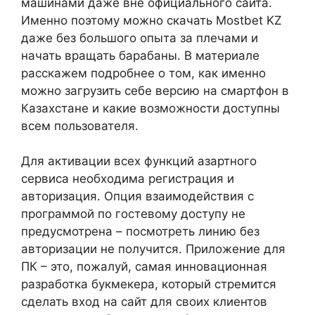
машинами даже вне официального сайта.
Именно поэтому можно скачать Mostbet KZ
даже без большого опыта за плечами и
начать вращать барабаны. В материале
расскажем подробнее о том, как именно
можно загрузить себе версию на смартфон в
Казахстане и какие возможности доступны
всем пользователя.
Для активации всех функций азартного
сервиса необходима регистрация и
авторизация. Опция взаимодействия с
программой по гостевому доступу не
предусмотрена – посмотреть линию без
авторизации не получится. Приложение для
ПК – это, пожалуй, самая инновационная
разработка букмекера, который стремится
сделать вход на сайт для своих клиентов