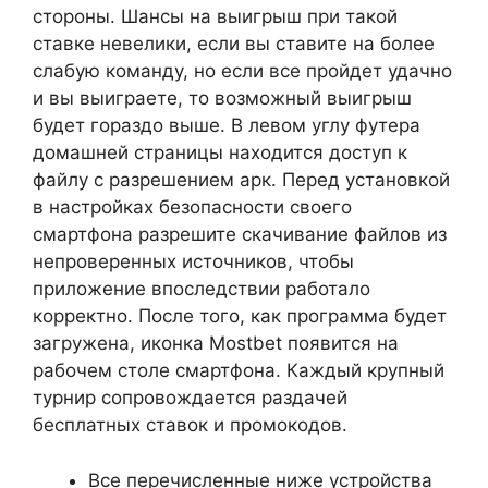
стороны. Шансы на выигрыш при такой
ставке невелики, если вы ставите на более
слабую команду, но если все пройдет удачно
и вы выиграете, то возможный выигрыш
будет гораздо выше. В левом углу футера
домашней страницы находится доступ к
файлу с разрешением арк. Перед установкой
в настройках безопасности своего
смартфона разрешите скачивание файлов из
непроверенных источников, чтобы
приложение впоследствии работало
корректно. После того, как программа будет
загружена, иконка Mostbet появится на
рабочем столе смартфона. Каждый крупный
турнир сопровождается раздачей
бесплатных ставок и промокодов.
Все перечисленные ниже устройства