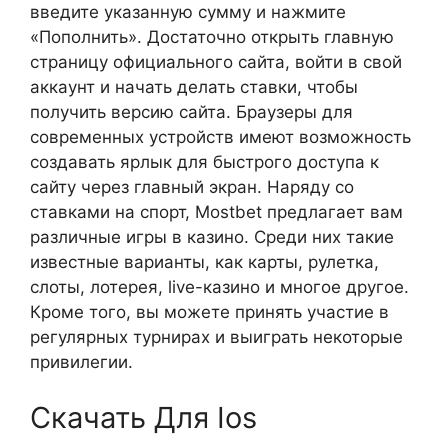
введите указанную сумму и нажмите
«Пополнить». Достаточно открыть главную
страницу официального сайта, войти в свой
аккаунт и начать делать ставки, чтобы
получить версию сайта. Браузеры для
современных устройств имеют возможность
создавать ярлык для быстрого доступа к
сайту через главный экран. Наряду со
ставками на спорт, Mostbet предлагает вам
различные игры в казино. Среди них такие
известные варианты, как карты, рулетка,
слоты, лотерея, live-казино и многое другое.
Кроме того, вы можете принять участие в
регулярных турнирах и выиграть некоторые
привилегии.
Скачать Для Ios