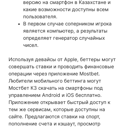
версию на смартфон в Казахстане и
какие возможности доступны всем
пользователя.
В первом случае соперником игрока
является компьютер, а результаты
определяет генератор случайных
чисел.
Используя девайсы от Apple, беттеры могут
совершать ставки и проводить финансовые
операции через приложение Mostbet.
Любители мобильного беттинга могут
Мостбет КЗ скачать на смартфоны под
управлением Android и iOS бесплатно.
Приложение открывает быстрый доступ к
тем же сервисам, которые доступны на
сайте. Предлагаются ставки на спорт,
пополнение счета и кэшаут, просмотр