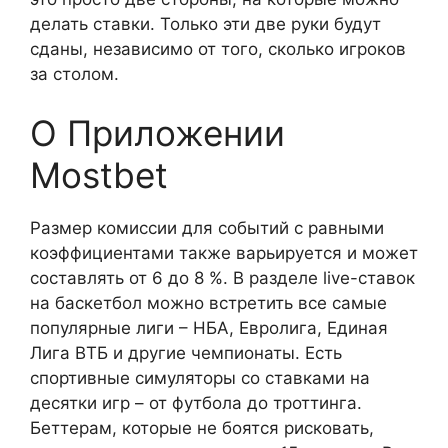
делать ставки. Только эти две руки будут
сданы, независимо от того, сколько игроков
за столом.
О Приложении
Mostbet
Размер комиссии для событий с равными
коэффициентами также варьируется и может
составлять от 6 до 8 %. В разделе live-ставок
на баскетбол можно встретить все самые
популярные лиги – НБА, Евролига, Единая
Лига ВТБ и другие чемпионаты. Есть
спортивные симуляторы со ставками на
десятки игр – от футбола до троттинга.
Беттерам, которые не боятся рисковать,