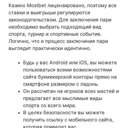
Казино Mostbet лицензировано, поэтому все
ставки и выигрыши регулируются
законодательством. Для заключения пари
необходимо выбрать подходящий вид
спорта, турнир и спортивные событие.
Логично, что и процесс заключения пари
выглядит практически идентично.
Будь у вас Android или iOS, вы можете
пользоваться всеми возможностями
сайта букмекерской конторы прямо на
смартфоне размером с ладонь.
Он рассчитан на игроков всех мастей и
предлагает все мыслимые виды
спорта со всего мира.
В целях безопасности вы можете
получить ссылку с мобильного сайта,
которая приведет вас