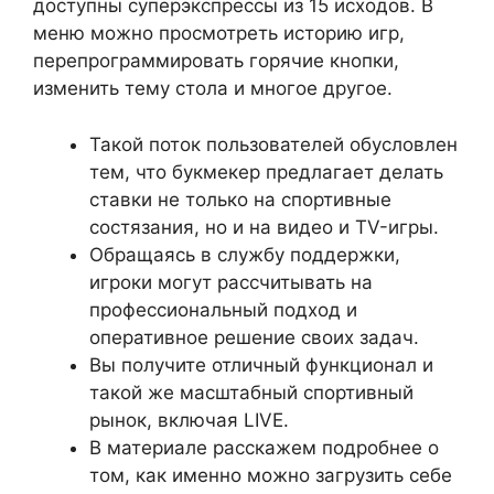
доступны суперэкспрессы из 15 исходов. В
меню можно просмотреть историю игр,
перепрограммировать горячие кнопки,
изменить тему стола и многое другое.
Такой поток пользователей обусловлен
тем, что букмекер предлагает делать
ставки не только на спортивные
состязания, но и на видео и TV-игры.
Обращаясь в службу поддержки,
игроки могут рассчитывать на
профессиональный подход и
оперативное решение своих задач.
Вы получите отличный функционал и
такой же масштабный спортивный
рынок, включая LIVE.
В материале расскажем подробнее о
том, как именно можно загрузить себе