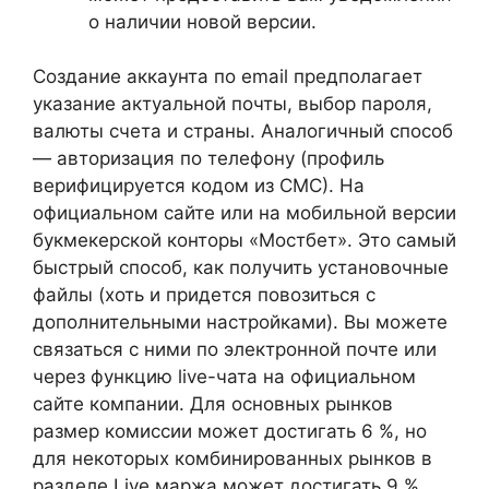
о наличии новой версии.
Создание аккаунта по email предполагает
указание актуальной почты, выбор пароля,
валюты счета и страны. Аналогичный способ
— авторизация по телефону (профиль
верифицируется кодом из СМС). На
официальном сайте или на мобильной версии
букмекерской конторы «Мостбет». Это самый
быстрый способ, как получить установочные
файлы (хоть и придется повозиться с
дополнительными настройками). Вы можете
связаться с ними по электронной почте или
через функцию live-чата на официальном
сайте компании. Для основных рынков
размер комиссии может достигать 6 %, но
для некоторых комбинированных рынков в
разделе Live маржа может достигать 9 %