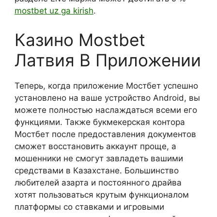
mostbet uz ga kirish
.
Казино Mostbet
Латвия В Приложении
Теперь, когда приложение Мостбет успешно
установлено на ваше устройство Android, вы
можете полностью наслаждаться всеми его
функциями. Также букмекерская контора
Мостбет после предоставления документов
сможет восстановить аккаунт проще, а
мошенники не смогут завладеть вашими
средствами в Казахстане. Большинство
любителей азарта и постоянного драйва
хотят пользоваться крутым функционалом
платформы со ставками и игровыми