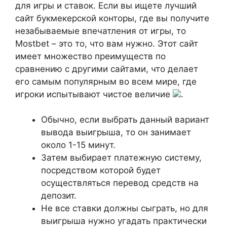
для игры и ставок. Если вы ищете лучший
сайт букмекерской конторы, где вы получите
незабываемые впечатления от игры, то
Mostbet – это то, что вам нужно. Этот сайт
имеет множество преимуществ по
сравнению с другими сайтами, что делает
его самым популярным во всем мире, где
игроки испытывают чистое величие
.
Обычно, если выбрать данный вариант
вывода выигрыша, то он занимает
около 1-15 минут.
Затем выбирает платежную систему,
посредством которой будет
осуществляться перевод средств на
депозит.
Не все ставки должны сыграть, но для
выигрыша нужно угадать практически