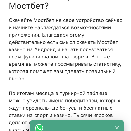
Мостбет?
Скачайте Мостбет на свое устройство сейчас
и начните наслаждаться возможностями
приложения. Благодаря этому
действительно есть смысл скачать Мостбет
казино на Андроид и начать пользоваться
всем функционалом платформы. В то же
время вы можете просматривать статистику,
которая поможет вам сделать правильный
выбор.
По итогам месяца в турнирной таблице
можно увидеть имена победителей, которых
ждут персональные бонусы и бесплатные
ставки на спорт и казино. Тысячи игроков
делают ставки на MostBet.com каждый день,
и есть много веских причин присоединиться