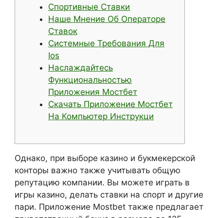
Спортивные Ставки
Наше Мнение Об Операторе
Ставок
Системные Требования Для
Ios
Наслаждайтесь
Функциональностью
Приложения Мостбет
Скачать Приложение Мостбет
На Компьютер Инструкци
Однако, при выборе казино и букмекерской
конторы важно также учитывать общую
репутацию компании. Вы можете играть в
игры казино, делать ставки на спорт и другие
пари. Приложение Mostbet также предлагает