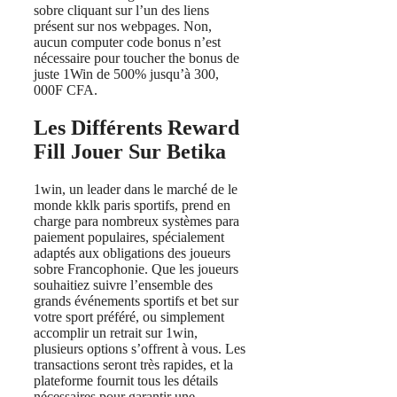
sobre cliquant sur l’un des liens
présent sur nos webpages. Non,
aucun computer code bonus n’est
nécessaire pour toucher the bonus de
juste 1Win de 500% jusqu’à 300,
000F CFA.
Les Différents Reward
Fill Jouer Sur Betika
1win, un leader dans le marché de le
monde kklk paris sportifs, prend en
charge para nombreux systèmes para
paiement populaires, spécialement
adaptés aux obligations des joueurs
sobre Francophonie. Que les joueurs
souhaitiez suivre l’ensemble des
grands événements sportifs et bet sur
votre sport préféré, ou simplement
accomplir un retrait sur 1win,
plusieurs options s’offrent à vous. Les
transactions seront très rapides, et la
plateforme fournit tous les détails
nécessaires pour garantir une