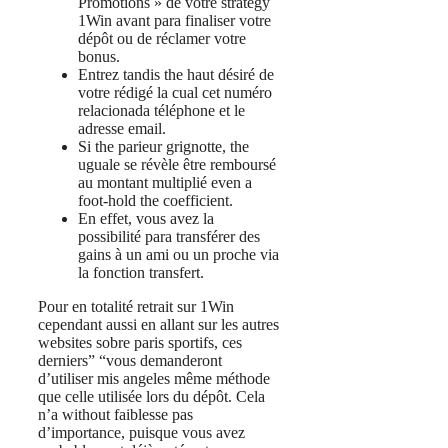
Promotions » de votre strategy
1Win avant para finaliser votre
dépôt ou de réclamer votre
bonus.
Entrez tandis the haut désiré de
votre rédigé la cual cet numéro
relacionada téléphone et le
adresse email.
Si the parieur grignotte, the
uguale se révèle être remboursé
au montant multiplié even a
foot-hold the coefficient.
En effet, vous avez la
possibilité para transférer des
gains à un ami ou un proche via
la fonction transfert.
Pour en totalité retrait sur 1Win
cependant aussi en allant sur les autres
websites sobre paris sportifs, ces
derniers” “vous demanderont
d’utiliser mis angeles même méthode
que celle utilisée lors du dépôt. Cela
n’a without faiblesse pas
d’importance, puisque vous avez