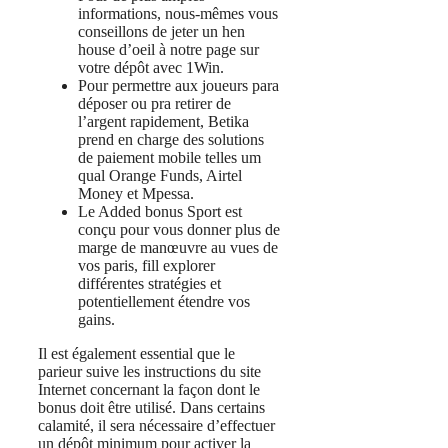
informations, nous-mêmes vous
conseillons de jeter un hen
house d’oeil à notre page sur
votre dépôt avec 1Win.
Pour permettre aux joueurs para
déposer ou pra retirer de
l’argent rapidement, Betika
prend en charge des solutions
de paiement mobile telles um
qual Orange Funds, Airtel
Money et Mpessa.
Le Added bonus Sport est
conçu pour vous donner plus de
marge de manœuvre au vues de
vos paris, fill explorer
différentes stratégies et
potentiellement étendre vos
gains.
Il est également essential que le
parieur suive les instructions du site
Internet concernant la façon dont le
bonus doit être utilisé. Dans certains
calamité, il sera nécessaire d’effectuer
un dépôt minimum pour activer la