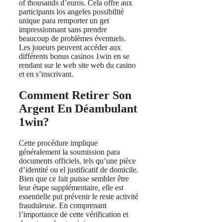
of thousands d’euros. Cela offre aux
participants los angeles possibilité
unique para remporter un get
impressionnant sans prendre
beaucoup de problèmes éventuels.
Les joueurs peuvent accéder aux
différents bonus casinos 1win en se
rendant sur le web site web du casino
et en s’inscrivant.
Comment Retirer Son
Argent En Déambulant
1win?
Cette procédure implique
généralement la soumission para
documents officiels, tels qu’une pièce
d’identité ou el justificatif de domicile.
Bien que ce fait puisse sembler être
leur étape supplémentaire, elle est
essentielle put prévenir le reste activité
frauduleuse. En comprenant
l’importance de cette vérification et