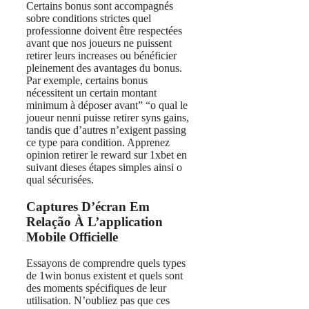
Certains bonus sont accompagnés
sobre conditions strictes quel
professionne doivent être respectées
avant que nos joueurs ne puissent
retirer leurs increases ou bénéficier
pleinement des avantages du bonus.
Par exemple, certains bonus
nécessitent un certain montant
minimum à déposer avant” “o qual le
joueur nenni puisse retirer syns gains,
tandis que d’autres n’exigent passing
ce type para condition. Apprenez
opinion retirer le reward sur 1xbet en
suivant dieses étapes simples ainsi o
qual sécurisées.
Captures D’écran Em
Relação À L’application
Mobile Officielle
Essayons de comprendre quels types
de 1win bonus existent et quels sont
des moments spécifiques de leur
utilisation. N’oubliez pas que ces