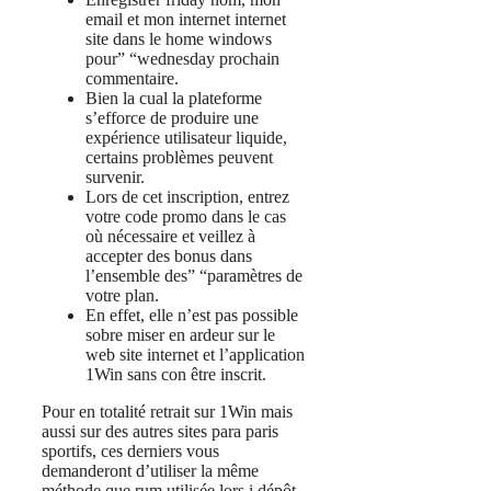
email et mon internet internet
site dans le home windows
pour” “wednesday prochain
commentaire.
Bien la cual la plateforme
s’efforce de produire une
expérience utilisateur liquide,
certains problèmes peuvent
survenir.
Lors de cet inscription, entrez
votre code promo dans le cas
où nécessaire et veillez à
accepter des bonus dans
l’ensemble des” “paramètres de
votre plan.
En effet, elle n’est pas possible
sobre miser en ardeur sur le
web site internet et l’application
1Win sans con être inscrit.
Pour en totalité retrait sur 1Win mais
aussi sur des autres sites para paris
sportifs, ces derniers vous
demanderont d’utiliser la même
méthode que rum utilisée lors i dépôt.