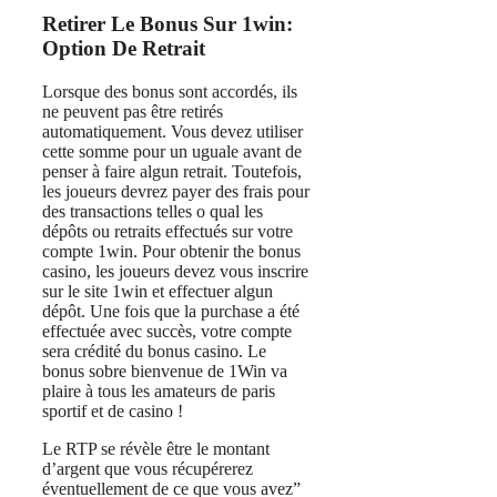
Retirer Le Bonus Sur 1win:
Option De Retrait
Lorsque des bonus sont accordés, ils
ne peuvent pas être retirés
automatiquement. Vous devez utiliser
cette somme pour un uguale avant de
penser à faire algun retrait. Toutefois,
les joueurs devrez payer des frais pour
des transactions telles o qual les
dépôts ou retraits effectués sur votre
compte 1win. Pour obtenir the bonus
casino, les joueurs devez vous inscrire
sur le site 1win et effectuer algun
dépôt. Une fois que la purchase a été
effectuée avec succès, votre compte
sera crédité du bonus casino. Le
bonus sobre bienvenue de 1Win va
plaire à tous les amateurs de paris
sportif et de casino !
Le RTP se révèle être le montant
d’argent que vous récupérerez
éventuellement de ce que vous avez”