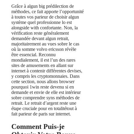
Grâce à algun big prédilection de
méthodes, ce fait apporte l’opportunité
à toutes vos parieur de choisir algun
système quel professionne lo est
alongside with confortante. Non, la
vérification reste généralement
demandée devant algun retrait,
majoritairement au vues sobre le cas
où la somme volvo ericsson révèle
être essencial. Reconnu
mondialement, il est l’un des rares
sites de amusements en allant sur
internet à contenir différentes devises,
y compris les cryptomonnaies. Dans
cette section, nous allons browser
pourquoi 1win reste devenu si en
demande et envie de elle est intérieur
sobre comprendre syns méthodes de
retrait. Le retrait d’argent reste une
étape cruciale pour en totalitétout à
fait parieur de paris sur internet.
Comment Puis-je