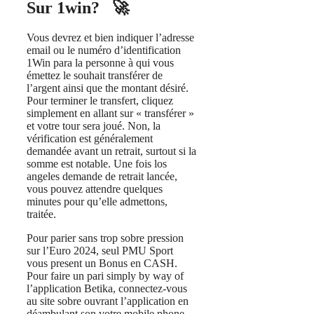
Sur 1win? 🚀
Vous devrez et bien indiquer l’adresse
email ou le numéro d’identification
1Win para la personne à qui vous
émettez le souhait transférer de
l’argent ainsi que the montant désiré.
Pour terminer le transfert, cliquez
simplement en allant sur « transférer »
et votre tour sera joué. Non, la
vérification est généralement
demandée avant un retrait, surtout si la
somme est notable. Une fois los
angeles demande de retrait lancée,
vous pouvez attendre quelques
minutes pour qu’elle admettons,
traitée.
Pour parier sans trop sobre pression
sur l’Euro 2024, seul PMU Sport
vous present un Bonus en CASH.
Pour faire un pari simply by way of
l’application Betika, connectez-vous
au site sobre ouvrant l’application en
déambulant son votre mobile phone.