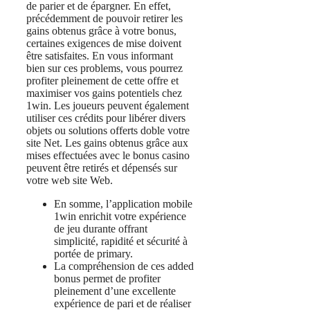
de parier et de épargner. En effet,
précédemment de pouvoir retirer les
gains obtenus grâce à votre bonus,
certaines exigences de mise doivent
être satisfaites. En vous informant
bien sur ces problems, vous pourrez
profiter pleinement de cette offre et
maximiser vos gains potentiels chez
1win. Les joueurs peuvent également
utiliser ces crédits pour libérer divers
objets ou solutions offerts doble votre
site Net. Les gains obtenus grâce aux
mises effectuées avec le bonus casino
peuvent être retirés et dépensés sur
votre web site Web.
En somme, l’application mobile
1win enrichit votre expérience
de jeu durante offrant
simplicité, rapidité et sécurité à
portée de primary.
La compréhension de ces added
bonus permet de profiter
pleinement d’une excellente
expérience de pari et de réaliser