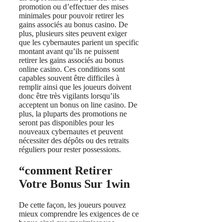
promotion ou d’effectuer des mises
minimales pour pouvoir retirer les
gains associés au bonus casino. De
plus, plusieurs sites peuvent exiger
que les cybernautes parient un specific
montant avant qu’ils ne puissent
retirer les gains associés au bonus
online casino. Ces conditions sont
capables souvent être difficiles à
remplir ainsi que les joueurs doivent
donc être très vigilants lorsqu’ils
acceptent un bonus on line casino. De
plus, la pluparts des promotions ne
seront pas disponibles pour les
nouveaux cybernautes et peuvent
nécessiter des dépôts ou des retraits
réguliers pour rester possessions.
“comment Retirer
Votre Bonus Sur 1win
De cette façon, les joueurs pouvez
mieux comprendre les exigences de ce