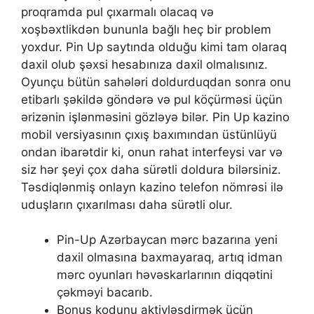
proqramda pul çıxarmalı olacaq və
xoşbəxtlikdən bununla bağlı heç bir problem
yoxdur. Pin Up saytında olduğu kimi tam olaraq
daxil olub şəxsi hesabınıza daxil olmalısınız.
Oyunçu bütün sahələri doldurduqdan sonra onu
etibarlı şəkildə göndərə və pul köçürməsi üçün
ərizənin işlənməsini gözləyə bilər. Pin Up kazino
mobil versiyasının çıxış baxımından üstünlüyü
ondan ibarətdir ki, onun rahat interfeysi var və
siz hər şeyi çox daha sürətli doldura bilərsiniz.
Təsdiqlənmiş onlayn kazino telefon nömrəsi ilə
uduşların çıxarılması daha sürətli olur.
Pin-Up Azərbaycan mərc bazarına yeni
daxil olmasına baxmayaraq, artıq idman
mərc oyunları həvəskarlarının diqqətini
çəkməyi bacarıb.
Bonus kodunu aktivləşdirmək üçün