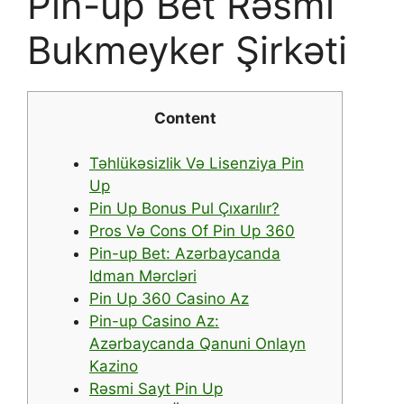
Pin-up Bet Rəsmi
Bukmeyker Şirkəti
Content
Təhlükəsizlik Və Lisenziya Pin
Up
Pin Up Bonus Pul Çıxarılır?
Pros Və Cons Of Pin Up 360
Pin-up Bet: Azərbaycanda
Idman Mərcləri
Pin Up 360 Casino Az
Pin-up Casino Az:
Azərbaycanda Qanuni Onlayn
Kazino
Rəsmi Sayt Pin Up