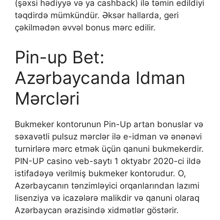
(şəxsi hədiyyə və ya cashback) ilə təmin edildiyi
təqdirdə mümkündür. Əksər hallarda, geri
çəkilmədən əvvəl bonus mərc edilir.
Pin-up Bet:
Azərbaycanda Idman
Mərcləri
Bukmeker kontorunun Pin-Up artan bonuslar və
səxavətli pulsuz mərclər ilə e-idman və ənənəvi
turnirlərə mərc etmək üçün qanuni bukmekerdir.
PIN-UP casino veb-saytı 1 oktyabr 2020-ci ildə
istifadəyə verilmiş bukmeker kontorudur. O,
Azərbaycanın tənzimləyici orqanlarından lazımi
lisenziya və icazələrə malikdir və qanuni olaraq
Azərbaycan ərazisində xidmətlər göstərir.