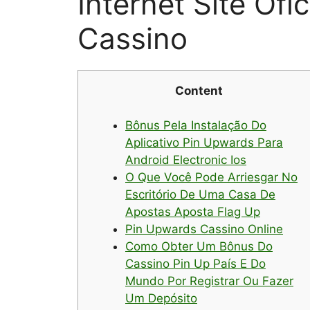
Internet Site Ofi
Cassino
Content
Bônus Pela Instalação Do
Aplicativo Pin Upwards Para
Android Electronic Ios
O Que Você Pode Arriesgar No
Escritório De Uma Casa De
Apostas Aposta Flag Up
Pin Upwards Cassino Online
Como Obter Um Bônus Do
Cassino Pin Up País E Do
Mundo Por Registrar Ou Fazer
Um Depósito