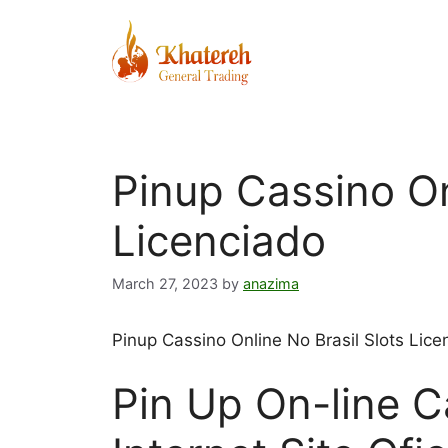
Pinup Cassino On
Licenciado
March 27, 2023
by
anazima
Pinup Cassino Online No Brasil Slots Lice
Pin Up On-line C