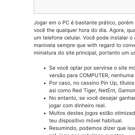
Jogar em o PC é bastante prático, porém
você the qualquer hora do dia. Agora, qu
um telefone celular. Você pode instalar o 
manivela sempre que with regard to conv
miniatura do site principal, portanto um u
Se você optar por servirse o site 
versão para COMPUTER, nenhuma fu
Por caso, no cassino Pin Up, títul
asi como Red Tiger, NetEnt, Gamoma
No entanto, se você desejar ganhar
jogar com dinheiro real.
Muitos destes jogos estão otimiza
teu dispositivo móvel habitual.
Resumindo, podemos dizer que is