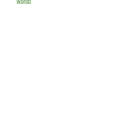
world!