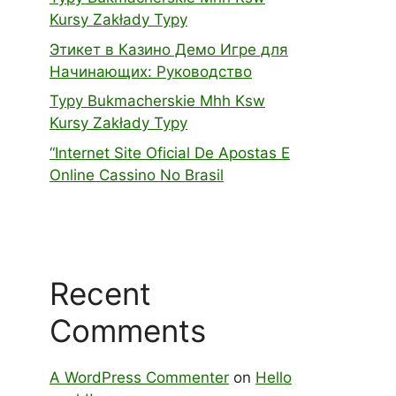
Kursy Zakłady Typy
Этикет в Казино Демо Игре для
Начинающих: Руководство
Typy Bukmacherskie Mhh Ksw
Kursy Zakłady Typy
“Internet Site Oficial De Apostas E
Online Cassino No Brasil
Recent
Comments
A WordPress Commenter
on
Hello