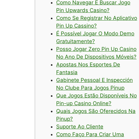
Como Navegar E Buscar Jogo
Pin Upwards Casino?
Como Se Registrar No Aplicativo
Pin Up Cassino?
É Possível Jogar O Modo Demo
Gratuitamente?
Posso Jogar Zero Pin Up Casino
No Ano De Dispositivos Móveis?
Apostas Nos Esportes De
Fantasia
Gabinete Pessoal E Inspección
No Clube Para Jogos Pinup
Que Jogos Estão Disponíveis No
Pin-up Casino Online?
Quais Jogos São Oferecidos Na
Pinup?
Suporte Ao Cliente
Como Faço Para Criar Uma