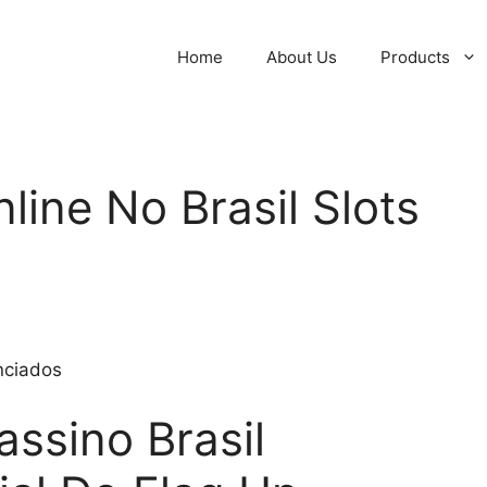
Home
About Us
Products
line No Brasil Slots
nciados
assino Brasil