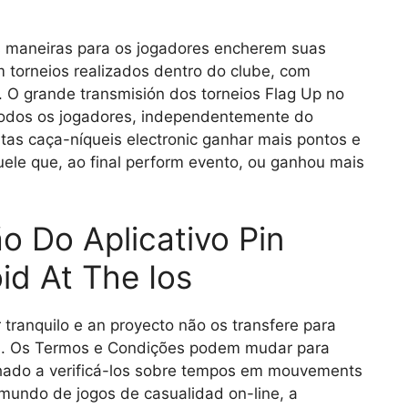
os maneiras para os jogadores encherem suas
m torneios realizados dentro do clube, com
 O grande transmisión dos torneios Flag Up no
todos os jogadores, independentemente do
rtas caça-níqueis electronic ganhar mais pontos e
le que, ao final perform evento, ou ganhou mais
o Do Aplicativo Pin
d At The Ios
ranquilo e an proyecto não os transfere para
oais. Os Termos e Condições podem mudar para
ado a verificá-los sobre tempos em mouvements
 mundo de jogos de casualidad on-line, a