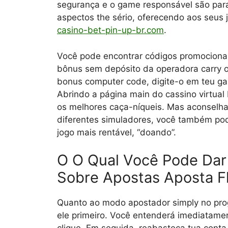
segurança e o game responsável são par
aspectos the sério, oferecendo aos seus
casino-bet-pin-up-br.com
.
Você pode encontrar códigos promocionai
bônus sem depósito da operadora carry ou
bonus computer code, digite-o em teu gab
Abrindo a página main do cassino virtual
os melhores caça-níqueis. Mas aconselha
diferentes simuladores, você também pod
jogo mais rentável, “doando”.
O O Qual Você Pode Dar
Sobre Apostas Aposta F
Quanto ao modo apostador simply no pro
ele primeiro. Você entenderá imediatament