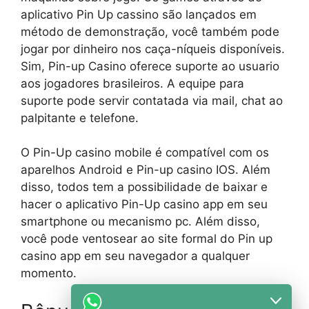
aplicativo Pin Up cassino são lançados em
método de demonstração, você também pode
jogar por dinheiro nos caça-níqueis disponíveis.
Sim, Pin-up Casino oferece suporte ao usuario
aos jogadores brasileiros. A equipe para
suporte pode servir contatada via mail, chat ao
palpitante e telefone.
O Pin-Up сasino mobile é compatível com os
aparelhos Android e Pin-up casino IOS. Além
disso, todos tem a possibilidade de baixar e
hacer o aplicativo Pin-Up casino app em seu
smartphone ou mecanismo pc. Além disso,
você pode ventosear ao site formal do Pin up
casino app em seu navegador a qualquer
momento.