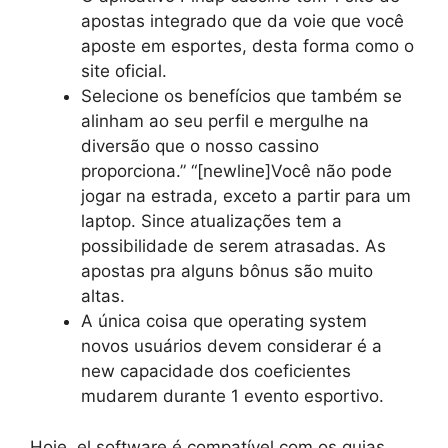
apostas integrado que da voie que você
aposte em esportes, desta forma como o
site oficial.
Selecione os benefícios que também se
alinham ao seu perfil e mergulhe na
diversão que o nosso cassino
proporciona.” “[newline]Você não pode
jogar na estrada, exceto a partir para um
laptop. Since atualizações tem a
possibilidade de serem atrasadas. As
apostas pra alguns bônus são muito
altas.
A única coisa que operating system
novos usuários devem considerar é a
new capacidade dos coeficientes
mudarem durante 1 evento esportivo.
Hoje, el software é compatível com os guias