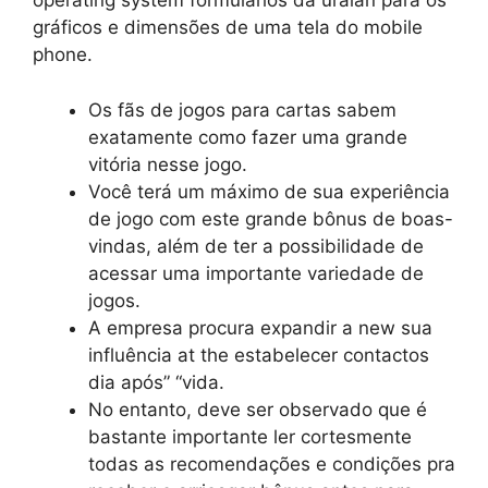
operating system formulários da uraian para os
gráficos e dimensões de uma tela do mobile
phone.
Os fãs de jogos para cartas sabem
exatamente como fazer uma grande
vitória nesse jogo.
Você terá um máximo de sua experiência
de jogo com este grande bônus de boas-
vindas, além de ter a possibilidade de
acessar uma importante variedade de
jogos.
A empresa procura expandir a new sua
influência at the estabelecer contactos
dia após” “vida.
No entanto, deve ser observado que é
bastante importante ler cortesmente
todas as recomendações e condições pra