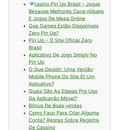
casino Pin Up Brasil – Jogue
Because Melhores Caça-níqueis
E Jogos De Mesa Online
Que Games Estão Disponíveis
Zero Pin Up?
Pin Up – O Site Oficial Zero
Brasil
Aplicativo De Jogo Simply No
Pin Up
O Que Decidir: Uma Versão
Mobile Phone Do Site Et Um
Aplicativo?
Quais São As Etapas Pro Uso
Da Aplicação Móvel?
Bônus De Boas-vindas
Como Faço Para Criar Alguma
Conta? Regras Sobre Registro
De Cassino