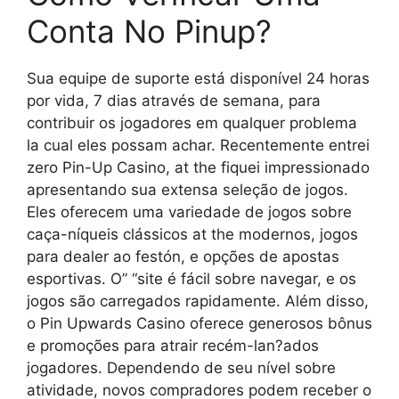
Conta No Pinup?
Sua equipe de suporte está disponível 24 horas
por vida, 7 dias através de semana, para
contribuir os jogadores em qualquer problema
la cual eles possam achar. Recentemente entrei
zero Pin-Up Casino, at the fiquei impressionado
apresentando sua extensa seleção de jogos.
Eles oferecem uma variedade de jogos sobre
caça-níqueis clássicos at the modernos, jogos
para dealer ao festón, e opções de apostas
esportivas. O” “site é fácil sobre navegar, e os
jogos são carregados rapidamente. Além disso,
o Pin Upwards Casino oferece generosos bônus
e promoções para atrair recém-lan?ados
jogadores. Dependendo de seu nível sobre
atividade, novos compradores podem receber o