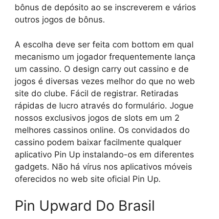
bônus de depósito ao se inscreverem e vários
outros jogos de bônus.
A escolha deve ser feita com bottom em qual
mecanismo um jogador frequentemente lança
um cassino. O design carry out cassino e de
jogos é diversas vezes melhor do que no web
site do clube. Fácil de registrar. Retiradas
rápidas de lucro através do formulário. Jogue
nossos exclusivos jogos de slots em um 2
melhores cassinos online. Os convidados do
cassino podem baixar facilmente qualquer
aplicativo Pin Up instalando-os em diferentes
gadgets. Não há vírus nos aplicativos móveis
oferecidos no web site oficial Pin Up.
Pin Upward Do Brasil