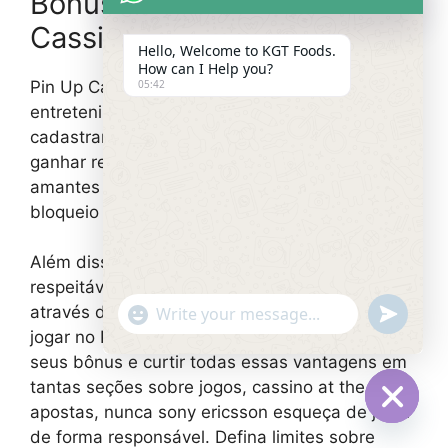
Bônus De Boas-vindas Ao
Cassino Pin Up
Hello, Welcome to KGT Foods.
How can I Help you?
Pin Up Casino – um líder no planeta do
05:42
entretenimento sobre jogos de apostas. Ao se
cadastrar neste site, você pode se entreter e
ganhar recurso financeiro de verdade. Os
amantes de jogos de apostas sabem que o
bloqueio desses sites não é algo incomum.
Além disso, o cassino ie sob licenças
respeitáveis, demonstrando seu compromisso
através da segurança e integridade. Na hora de
undefin
"+chaty_settings.lang.emoji_picker+"
WhatsApp Message
jogar no Pin Up Casino, registrar-se, aproveitar
seus bônus e curtir todas essas vantagens em
tantas seções sobre jogos, cassino at the
apostas, nunca sony ericsson esqueça de jogar
Hide c
de forma responsável. Defina limites sobre