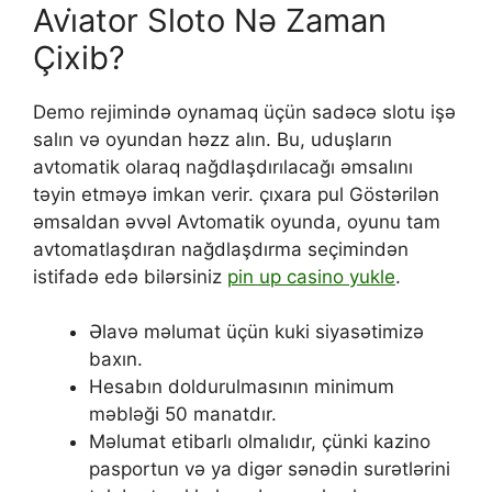
Avi̇ator Sloto Nə Zaman
Çixib?
Demo rejimində oynamaq üçün sadəcə slotu işə
salın və oyundan həzz alın. Bu, uduşların
avtomatik olaraq nağdlaşdırılacağı əmsalını
təyin etməyə imkan verir. çıxara pul Göstərilən
əmsaldan əvvəl Avtomatik oyunda, oyunu tam
avtomatlaşdıran nağdlaşdırma seçimindən
istifadə edə bilərsiniz
pin up casino yukle
.
Əlavə məlumat üçün kuki siyasətimizə
baxın.
Hesabın doldurulmasının minimum
məbləği 50 manatdır.
Məlumat etibarlı olmalıdır, çünki kazino
pasportun və ya digər sənədin surətlərini