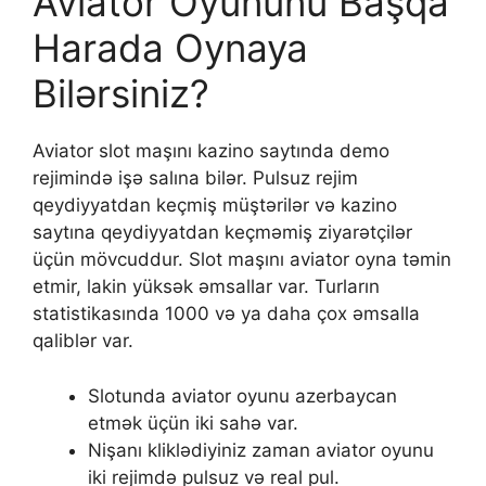
Aviator Oyununu Başqa
Harada Oynaya
Bilərsiniz?
Aviator slot maşını kazino saytında demo
rejimində işə salına bilər. Pulsuz rejim
qeydiyyatdan keçmiş müştərilər və kazino
saytına qeydiyyatdan keçməmiş ziyarətçilər
üçün mövcuddur. Slot maşını aviator oyna təmin
etmir, lakin yüksək əmsallar var. Turların
statistikasında 1000 və ya daha çox əmsalla
qaliblər var.
Slotunda aviator oyunu azerbaycan
etmək üçün iki sahə var.
Nişanı kliklədiyiniz zaman aviator oyunu
iki rejimdə pulsuz və real pul.