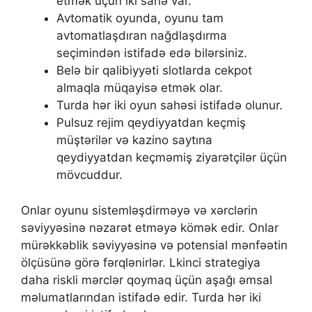
etmək üçün iki sahə var.
Avtomatik oyunda, oyunu tam
avtomatlaşdıran nağdlaşdırma
seçimindən istifadə edə bilərsiniz.
Belə bir qalibiyyəti slotlarda cekpot
almaqla müqayisə etmək olar.
Turda hər iki oyun sahəsi istifadə olunur.
Pulsuz rejim qeydiyyatdan keçmiş
müştərilər və kazino saytına
qeydiyyatdan keçməmiş ziyarətçilər üçün
mövcuddur.
Onlar oyunu sistemləşdirməyə və xərclərin
səviyyəsinə nəzarət etməyə kömək edir. Onlar
mürəkkəblik səviyyəsinə və potensial mənfəətin
ölçüsünə görə fərqlənirlər. Lkinci strategiya
daha riskli mərclər qoymaq üçün aşağı əmsal
məlumatlarından istifadə edir. Turda hər iki