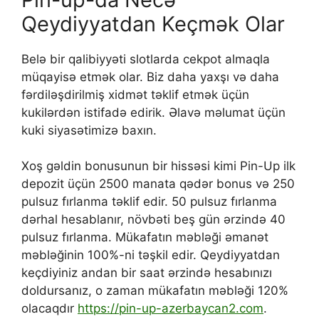
Qeydiyyatdan Keçmək Olar
Belə bir qalibiyyəti slotlarda cekpot almaqla
müqayisə etmək olar. Biz daha yaxşı və daha
fərdiləşdirilmiş xidmət təklif etmək üçün
kukilərdən istifadə edirik. Əlavə məlumat üçün
kuki siyasətimizə baxın.
Xoş gəldin bonusunun bir hissəsi kimi Pin-Up ilk
depozit üçün 2500 manata qədər bonus və 250
pulsuz fırlanma təklif edir. 50 pulsuz fırlanma
dərhal hesablanır, növbəti beş gün ərzində 40
pulsuz fırlanma. Mükafatın məbləği əmanət
məbləğinin 100%-ni təşkil edir. Qeydiyyatdan
keçdiyiniz andan bir saat ərzində hesabınızı
doldursanız, o zaman mükafatın məbləği 120%
olacaqdır
https://pin-up-azerbaycan2.com
.