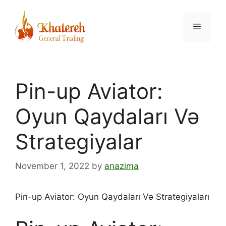
Pin-up Aviator:
Oyun Qaydaları Və
Strategiyalar
November 1, 2022
by
anazima
Pin-up Aviator: Oyun Qaydaları Və Strategiyaları