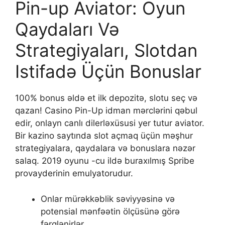
Pin-up Aviator: Oyun
Qaydaları Və
Strategiyaları, Slotdan
Istifadə Üçün Bonuslar
100% bonus əldə et ilk depozitə, slotu seç və
qazan! Casino Pin-Up idman mərclərini qəbul
edir, onlayn canlı dilerləxüsusi yer tutur aviator.
Bir kazino saytında slot açmaq üçün məşhur
strategiyalara, qaydalara və bonuslara nəzər
salaq. 2019 oyunu -cu ildə buraxılmış Spribe
provayderinin emulyatorudur.
Onlar mürəkkəblik səviyyəsinə və
potensial mənfəətin ölçüsünə görə
fərqlənirlər.