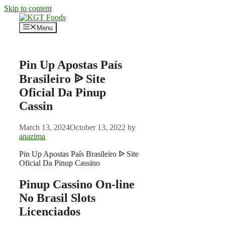
Skip to content
Menu
Pin Up Apostas País
Brasileiro ᐉ Site
Oficial Da Pinup
Cassin
March 13, 2024
October 13, 2022
by
anazima
Pin Up Apostas País Brasileiro ᐉ Site
Oficial Da Pinup Cassino
Pinup Cassino On-line
No Brasil Slots
Licenciados