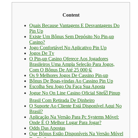
Content
Quais Because Vantagens E Desvantagens Do
Pin Up
Existe Um Bônus Sem Depósito No Pin-up
Casino?
Jogo Confortável No Aplicativo Pin Up
Jogos De Tv
O Pin-up Casino Oferece Aos Jogadores
Brasileiros Uma Ampla Seleção Para Jogos,
Com O Bônus De Até 25 000 ₢
Os 9 Melhores Jogos De Cassino Pin-up
Bônus De Boas-vindas Ao Cassino Pin Up
Escolha Seu Jogo Ou Faça Sua Aposta
Jogue No On Line Casino Oficial Site☑️ Pinup
Brasil Com Retirada De Dinheiro
O Suporte Ao Cliente Está Disponível Aqui No
Brasil?
Aplicação Na Versão Para Pc Systems Móvel:
Onde É O Melhor Lugar Para Jogar?
Odds Das Apostas
Que Bônus Estão Disponíveis Na Versão Móvel