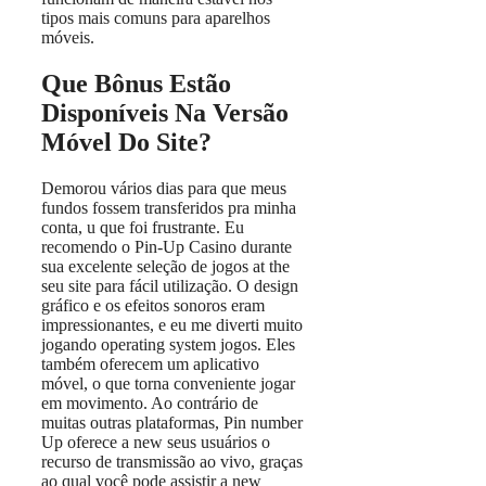
tipos mais comuns para aparelhos
móveis.
Que Bônus Estão
Disponíveis Na Versão
Móvel Do Site?
Demorou vários dias para que meus
fundos fossem transferidos pra minha
conta, u que foi frustrante. Eu
recomendo o Pin-Up Casino durante
sua excelente seleção de jogos at the
seu site para fácil utilização. O design
gráfico e os efeitos sonoros eram
impressionantes, e eu me diverti muito
jogando operating system jogos. Eles
também oferecem um aplicativo
móvel, o que torna conveniente jogar
em movimento. Ao contrário de
muitas outras plataformas, Pin number
Up oferece a new seus usuários o
recurso de transmissão ao vivo, graças
ao qual você pode assistir a new