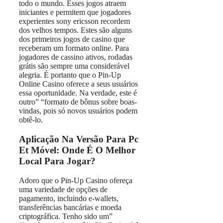
todo o mundo. Esses jogos atraem
iniciantes e permitem que jogadores
experientes sony ericsson recordem
dos velhos tempos. Estes são alguns
dos primeiros jogos de casino que
receberam um formato online. Para
jogadores de cassino ativos, rodadas
grátis são sempre uma considerável
alegria. É portanto que o Pin-Up
Online Casino oferece a seus usuários
essa oportunidade. Na verdade, este é
outro” “formato de bônus sobre boas-
vindas, pois só novos usuários podem
obtê-lo.
Aplicação Na Versão Para Pc
Et Móvel: Onde É O Melhor
Local Para Jogar?
Adoro que o Pin-Up Casino ofereça
uma variedade de opções de
pagamento, incluindo e-wallets,
transferências bancárias e moeda
criptográfica. Tenho sido um”