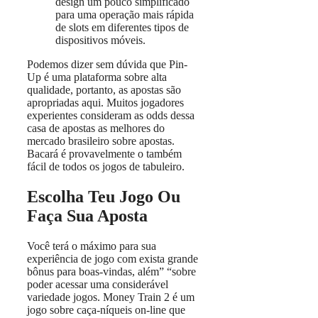
design um pouco simplificado
para uma operação mais rápida
de slots em diferentes tipos de
dispositivos móveis.
Podemos dizer sem dúvida que Pin-
Up é uma plataforma sobre alta
qualidade, portanto, as apostas são
apropriadas aqui. Muitos jogadores
experientes consideram as odds dessa
casa de apostas as melhores do
mercado brasileiro sobre apostas.
Bacará é provavelmente o também
fácil de todos os jogos de tabuleiro.
Escolha Teu Jogo Ou
Faça Sua Aposta
Você terá o máximo para sua
experiência de jogo com exista grande
bônus para boas-vindas, além” “sobre
poder acessar uma considerável
variedade jogos. Money Train 2 é um
jogo sobre caça-níqueis on-line que