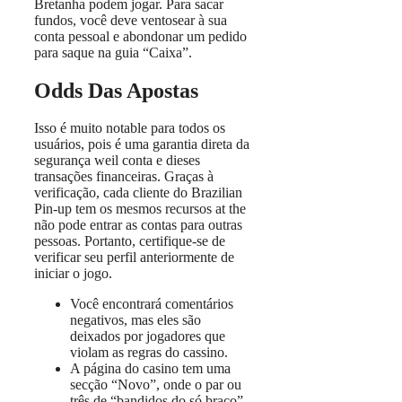
Bretanha podem jogar. Para sacar
fundos, você deve ventosear à sua
conta pessoal e abondonar um pedido
para saque na guia “Caixa”.
Odds Das Apostas
Isso é muito notable para todos os
usuários, pois é uma garantia direta da
segurança weil conta e dieses
transações financeiras. Graças à
verificação, cada cliente do Brazilian
Pin-up tem os mesmos recursos at the
não pode entrar as contas para outras
pessoas. Portanto, certifique-se de
verificar seu perfil anteriormente de
iniciar o jogo.
Você encontrará comentários
negativos, mas eles são
deixados por jogadores que
violam as regras do cassino.
A página do casino tem uma
secção “Novo”, onde o par ou
três de “bandidos do só braço”