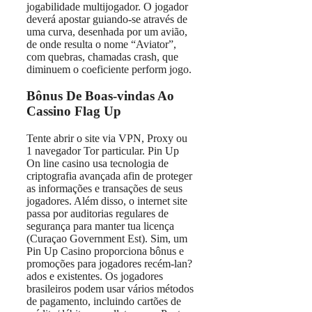
jogabilidade multijogador. O jogador
deverá apostar guiando-se através de
uma curva, desenhada por um avião,
de onde resulta o nome “Aviator”,
com quebras, chamadas crash, que
diminuem o coeficiente perform jogo.
Bônus De Boas-vindas Ao
Cassino Flag Up
Tente abrir o site via VPN, Proxy ou
1 navegador Tor particular. Pin Up
On line casino usa tecnologia de
criptografia avançada afin de proteger
as informações e transações de seus
jogadores. Além disso, o internet site
passa por auditorias regulares de
segurança para manter tua licença
(Curaçao Government Est). Sim, um
Pin Up Casino proporciona bônus e
promoções para jogadores recém-lan?
ados e existentes. Os jogadores
brasileiros podem usar vários métodos
de pagamento, incluindo cartões de