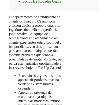
Bônus De Rodadas Grátis
O departamento de atendimento ao
cliente do Flag Up Casino sony
ericsson dedica a proporcionar aos
jogadores the melhor experiência de
jogo possível. A equipe de
representantes de atendimento ao
cliente experientes está disponível 24
hrs por dia, seven dias por semana,
para auxiliar na qualquer questão
systems problema que tenha a
possibilidade de surgir. Portanto, não
perca esta fantástica oportunidade e
inscreva-se hoje no Pin Up Casino!
Estes são só alguns dos tipos de
apostas disponíveis, mas na
verdade existem muitos
cependant.
Apesar da presença de
máquinas caça-níqueis
interativas modernas, muitos