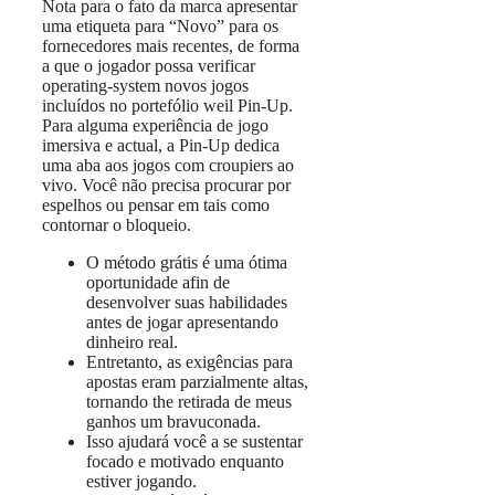
Nota para o fato da marca apresentar
uma etiqueta para “Novo” para os
fornecedores mais recentes, de forma
a que o jogador possa verificar
operating-system novos jogos
incluídos no portefólio weil Pin-Up.
Para alguma experiência de jogo
imersiva e actual, a Pin-Up dedica
uma aba aos jogos com croupiers ao
vivo. Você não precisa procurar por
espelhos ou pensar em tais como
contornar o bloqueio.
O método grátis é uma ótima
oportunidade afin de
desenvolver suas habilidades
antes de jogar apresentando
dinheiro real.
Entretanto, as exigências para
apostas eram parzialmente altas,
tornando the retirada de meus
ganhos um bravuconada.
Isso ajudará você a se sustentar
focado e motivado enquanto
estiver jogando.