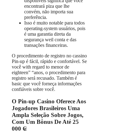
disponíveis significa que você
encontrará piza que lhe
convém, não importa sua
preferência.
Isso é muito notable para todos
operating-system usuários, pois
é uma garantia direta da
segurança weil conta e das
transações financeiras.
O procedimento de registro no cassino
Pin-up é fácil, rápido e confortável. Se
você with regard to menor de
eighteen” “anos, o procedimento para
registro será recusado. Também é
basic que você forneça informações
confiáveis ​​sobre você.
O Pin-up Casino Oferece Aos
Jogadores Brasileiros Uma
Ampla Seleção Sobre Jogos,
Com Um Bônus De Até 25
000 ₢