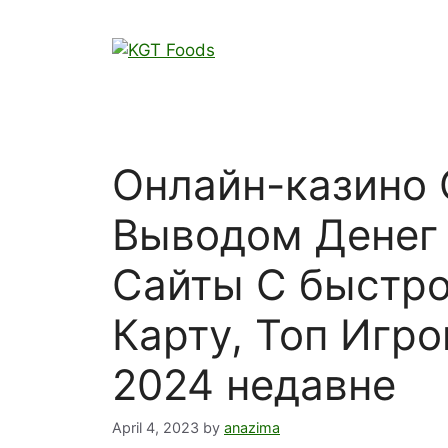
Онлайн-казино
Выводом Денег
Сайты С быстро
Карту, Топ Игр
2024 недавне
April 4, 2023
by
anazima