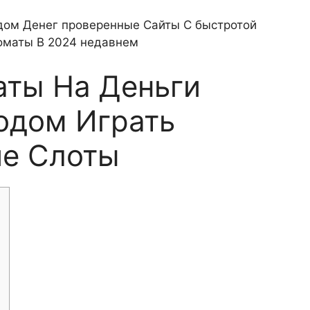
ом Денег проверенные Сайты С быстротой
оматы В 2024 недавнем
аты На Деньги
одом Играть
ие Слоты