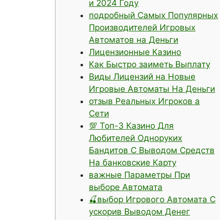
и 2024 Году
подробный Самых Популярных
Производителей Игровых
Автоматов на Деньги
Лицензионные Казино
Как Быстро заиметь Выплату
Виды Лицензий на Новые
Игровые Автоматы На Деньги
отзыв Реальных Игроков а
Сети
💯 Топ-3 Казино Для
Любителей Одноруких
Бандитов С Выводом Средств
На банковские Карту
важные Параметры При
выборе Автомата
🍒выбор Игрового Автомата С
ускорив Выводом Денег