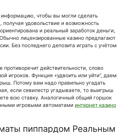
 информацию, чтобы вы могли сделать
, получая удовольствие и возможность
 ориентирована и реальный заработок деньги,
. Обычно лицензированные казино предлагают
ии. Без последнего депозита играть с учётом
е противоречит действительности, слово
ой игроков. Функция «удвоить или уйти”, даем
грыш. Потому вам надо правильно угадать
ная, если севилестр угадываете, то выигрыш
ваете всю ставку. Аналогичный общий горшок
анными игровыми автоматами
интернет казино
оматы пиппардом Реальным