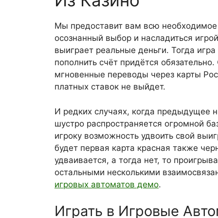
Из Казино
Мы предоставит вам всю необходимое
осознанный выбор и насладиться игрой
выиграет реальные деньги. Тогда игра
пополнить счёт придётся обязательно
мгновенные переводы через карты Росс
платных ставок не выйдет.
И редких случаях, когда предыдущее н
шустро распространяется огромной баз
игроку возможность удвоить свой выи
будет первая карта красная также чер
удваивается, а тогда нет, то проигры
остальными несколькими взаимосвяз
игровых автоматов демо
.
Играть в Игровые Авт