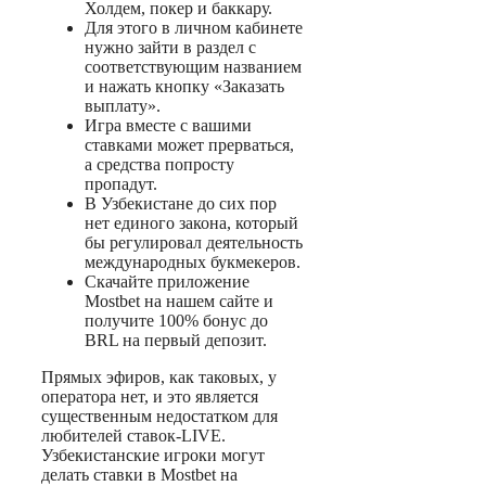
Холдем, покер и баккару.
Для этого в личном кабинете
нужно зайти в раздел с
соответствующим названием
и нажать кнопку «Заказать
выплату».
Игра вместе с вашими
ставками может прерваться,
а средства попросту
пропадут.
В Узбекистане до сих пор
нет единого закона, который
бы регулировал деятельность
международных букмекеров.
Скачайте приложение
Mostbet на нашем сайте и
получите 100% бонус до
BRL на первый депозит.
Прямых эфиров, как таковых, у
оператора нет, и это является
существенным недостатком для
любителей ставок-LIVE.
Узбекистанские игроки могут
делать ставки в Mostbet на