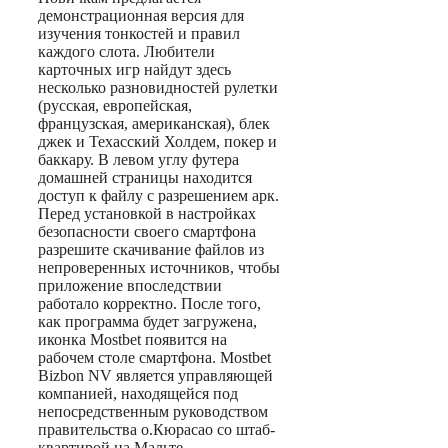
демонстрационная версия для
изучения тонкостей и правил
каждого слота. Любители
карточных игр найдут здесь
несколько разновидностей рулетки
(русская, европейская,
французская, американская), блек
джек и Техасский Холдем, покер и
баккару. В левом углу футера
домашней страницы находится
доступ к файлу с разрешением арк.
Перед установкой в настройках
безопасности своего смартфона
разрешите скачивание файлов из
непроверенных источников, чтобы
приложение впоследствии
работало корректно. После того,
как программа будет загружена,
иконка Mostbet появится на
рабочем столе смартфона. Mostbet
Bizbon NV является управляющей
компанией, находящейся под
непосредственным руководством
правительства о.Кюрасао со штаб-
квартирой на Мальте.