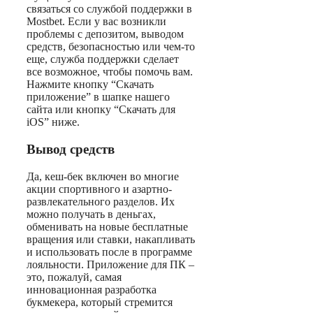
связаться со службой поддержки в
Mostbet. Если у вас возникли
проблемы с депозитом, выводом
средств, безопасностью или чем-то
еще, служба поддержки сделает
все возможное, чтобы помочь вам.
Нажмите кнопку “Скачать
приложение” в шапке нашего
сайта или кнопку “Скачать для
iOS” ниже.
Вывод средств
Да, кеш-бек включен во многие
акции спортивного и азартно-
развлекательного разделов. Их
можно получать в деньгах,
обменивать на новые бесплатные
вращения или ставки, накапливать
и использовать после в программе
лояльности. Приложение для ПК –
это, пожалуй, самая
инновационная разработка
букмекера, который стремится