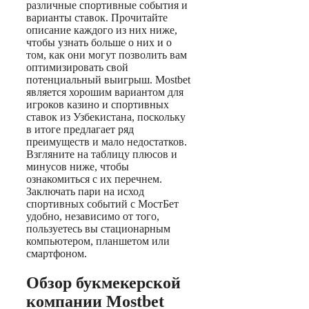
различные спортивные события и
варианты ставок. Прочитайте
описание каждого из них ниже,
чтобы узнать больше о них и о
том, как они могут позволить вам
оптимизировать свой
потенциальный выигрыш. Mostbet
является хорошим вариантом для
игроков казино и спортивных
ставок из Узбекистана, поскольку
в итоге предлагает ряд
преимуществ и мало недостатков.
Взгляните на таблицу плюсов и
минусов ниже, чтобы
ознакомиться с их перечнем.
Заключать пари на исход
спортивных событий с МостБет
удобно, независимо от того,
пользуетесь вы стационарным
компьютером, планшетом или
смартфоном.
Обзор букмекерской
компании Mostbet