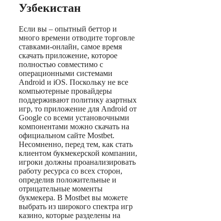
Узбекистан
Если вы – опытный беттор и
много времени отводите торговле
ставками-онлайн, самое время
скачать приложение, которое
полностью совместимо с
операционными системами
Android и iOS. Поскольку не все
компьютерные провайдеры
поддерживают политику азартных
игр, то приложение для Android от
Google со всеми установочными
компонентами можно скачать на
официальном сайте Mostbet.
Несомненно, перед тем, как стать
клиентом букмекерской компании,
игроки должны проанализировать
работу ресурса со всех сторон,
определив положительные и
отрицательные моменты
букмекера. В Mostbet вы можете
выбрать из широкого спектра игр
казино, которые разделены на