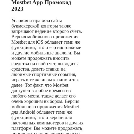
Mostbet App Промокод
2023
Условия и правила сайта
букмекерской конторы также
запрещают ведение второго счета.
Версия мобильного приложения
Mostbet для iOS обладает теми же
функциями, что и его настольные
и другие мобильные аналоги. Вы
можете продолжать вносить
средства на свой счет, выводить
средства, делать ставки на
любимые спортивные события,
играть в те же игры казино и так
далее. Тот факт, что Mostbet
доступен в любое время и из
любого места, также делает его
очень хорошим выбором. Версия
мобильного приложения Mostbet
для Android обладает теми же
функциями, что и версии для
настольных компьютеров и других
платформ. Вы можете продолжать
пополнять счет, выводить деньги,