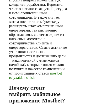
глубина вопроса может быть до
конца не проработана. Вероятно,
что это связано с загрузкой ресурса
и немногочисленными
сотрудниками. В таком случае,
хотим посоветовать букмекеру
расширить штат компетентными
операторами, так как именно
обратная связь является одним из
ключевых моментов в
сотрудничестве клиента и
оператора ставок. Самые активные
участники постепенно
продвигаются к достижению цели
– максимальной сумме коинов
(кешбека), которые только можно
получить в качестве компенсации
от проигрышных ставок
mostbet
ro’yxatdan o’tish
.
Почему стоит
выбрать мобильное
приложение Mostbet?