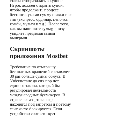
ставка отобразилась в купоне.
Игрок должен открыть купон,
чтобы продолжить процесс
беттинга, указав сумму ставки и ее
тип (экспресс, ординар, цепочка,
комби, мульти и т.д.). После того,
как вы напишите сумму, внизу
увидите предполагаемый
выигрыш.
Скриншоты
приложения Mostbet
Требование по отыгрышу
бесплатных вращений составляет
30 раз больше суммы бонуса. В
Узбекистане до сих пор нет
единого закона, который бы
регулировал деятельность
международных букмекеров. В
стране все азартные игры
находятся под запретом и поэтому
сайт часто блокируется. Если
устройство соответствует