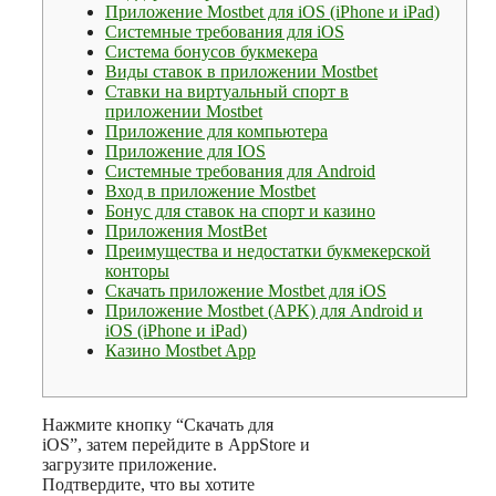
Приложение Mostbet для iOS (iPhone и iPad)
Системные требования для iOS
Система бонусов букмекера
Виды ставок в приложении Mostbet
Ставки на виртуальный спорт в
приложении Mostbet
Приложение для компьютера
Приложение для IOS
Системные требования для Android
Вход в приложение Mostbet
Бонус для ставок на спорт и казино
Приложения MostBet
Преимущества и недостатки букмекерской
конторы
Скачать приложение Mostbet для iOS
Приложение Mostbet (APK) для Android и
iOS (iPhone и iPad)
Казино Mostbet App
Нажмите кнопку “Скачать для
iOS”, затем перейдите в AppStore и
загрузите приложение.
Подтвердите, что вы хотите