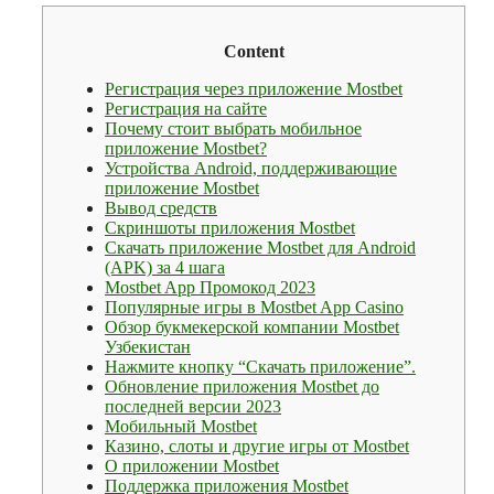
Content
Регистрация через приложение Mostbet
Регистрация на сайте
Почему стоит выбрать мобильное
приложение Mostbet?
Устройства Android, поддерживающие
приложение Mostbet
Вывод средств
Скриншоты приложения Mostbet
Скачать приложение Mostbet для Android
(APK) за 4 шага
Mostbet App Промокод 2023
Популярные игры в Mostbet App Casino
Обзор букмекерской компании Mostbet
Узбекистан
Нажмите кнопку “Скачать приложение”.
Обновление приложения Mostbet до
последней версии 2023
Мобильный Mostbet
Казино, слоты и другие игры от Mostbet
О приложении Mostbet
Поддержка приложения Mostbet