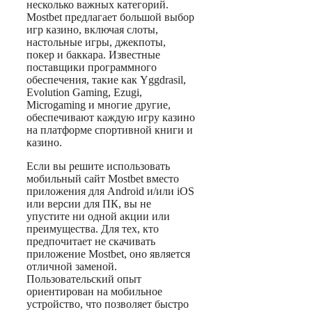
несколько важных категорий.
Mostbet предлагает большой выбор
игр казино, включая слоты,
настольные игры, джекпоты,
покер и баккара. Известные
поставщики программного
обеспечения, такие как Yggdrasil,
Evolution Gaming, Ezugi,
Microgaming и многие другие,
обеспечивают каждую игру казино
на платформе спортивной книги и
казино.
Если вы решите использовать
мобильный сайт Mostbet вместо
приложения для Android и/или iOS
или версии для ПК, вы не
упустите ни одной акции или
преимущества. Для тех, кто
предпочитает не скачивать
приложение Mostbet, оно является
отличной заменой.
Пользовательский опыт
ориентирован на мобильное
устройство, что позволяет быстро