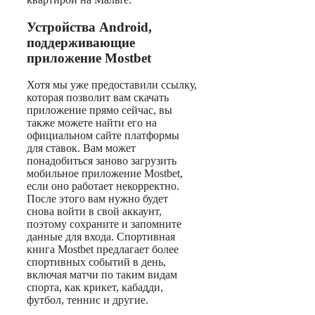
Устройства Android,
поддерживающие
приложение Mostbet
Хотя мы уже предоставили ссылку,
которая позволит вам скачать
приложение прямо сейчас, вы
также можете найти его на
официальном сайте платформы
для ставок. Вам может
понадобиться заново загрузить
мобильное приложение Mostbet,
если оно работает некорректно.
После этого вам нужно будет
снова войти в свой аккаунт,
поэтому сохраните и запомните
данные для входа. Спортивная
книга Mostbet предлагает более
спортивных событий в день,
включая матчи по таким видам
спорта, как крикет, кабадди,
футбол, теннис и другие.