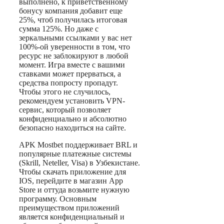
выполнено, к приветственному
бонусу компания добавит еще
25%, чтоб получилась итоговая
сумма 125%. Но даже с
зеркальными ссылками у вас нет
100%-ой уверенности в том, что
ресурс не заблокируют в любой
момент. Игра вместе с вашими
ставками может прерваться, а
средства попросту пропадут.
Чтобы этого не случилось,
рекомендуем установить VPN-
сервис, который позволяет
конфиденциально и абсолютно
безопасно находиться на сайте.
APK Mostbet поддерживает BRL и
популярные платежные системы
(Skrill, Neteller, Visa) в Узбекистане.
Чтобы скачать приложение для
IOS, перейдите в магазин App
Store и оттуда возьмите нужную
программу. Основным
преимуществом приложений
является конфиденциальный и