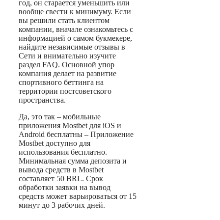
год, он старается уменьшить или
вообще свести к минимуму. Если
вы решили стать клиентом
компании, вначале ознакомьтесь с
информацией о самом букмекере,
найдите независимые отзывы в
Сети и внимательно изучите
раздел FAQ. Основной упор
компания делает на развитие
спортивного беттинга на
территории постсоветского
пространства.
Да, это так – мобильные
приложения Mostbet для iOS и
Android бесплатны – Приложение
Mostbet доступно для
использования бесплатно.
Минимальная сумма депозита и
вывода средств в Mostbet
составляет 50 BRL. Срок
обработки заявки на вывод
средств может варьироваться от 15
минут до 3 рабочих дней.