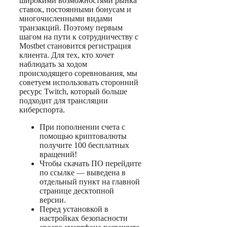
широкими возможностями рынка
ставок, постоянными бонусам и
многочисленными видами
транзакций. Поэтому первым
шагом на пути к сотрудничеству с
Mostbet становится регистрация
клиента. Для тех, кто хочет
наблюдать за ходом
происходящего соревнования, мы
советуем использовать сторонний
ресурс Twitch, который больше
подходит для трансляции
киберспорта.
При пополнении счета с
помощью криптовалюты
получите 100 бесплатных
вращений!
Чтобы скачать ПО перейдите
по ссылке — выведена в
отдельный пункт на главной
странице десктопной
версии.
Перед установкой в
настройках безопасности