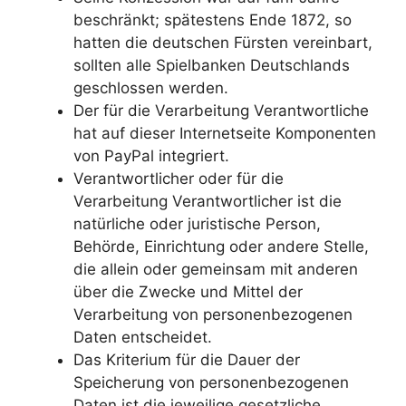
beschränkt; spätestens Ende 1872, so
hatten die deutschen Fürsten vereinbart,
sollten alle Spielbanken Deutschlands
geschlossen werden.
Der für die Verarbeitung Verantwortliche
hat auf dieser Internetseite Komponenten
von PayPal integriert.
Verantwortlicher oder für die
Verarbeitung Verantwortlicher ist die
natürliche oder juristische Person,
Behörde, Einrichtung oder andere Stelle,
die allein oder gemeinsam mit anderen
über die Zwecke und Mittel der
Verarbeitung von personenbezogenen
Daten entscheidet.
Das Kriterium für die Dauer der
Speicherung von personenbezogenen
Daten ist die jeweilige gesetzliche