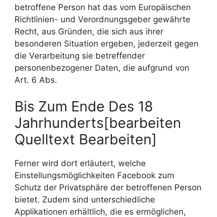
betroffene Person hat das vom Europäischen
Richtlinien- und Verordnungsgeber gewährte
Recht, aus Gründen, die sich aus ihrer
besonderen Situation ergeben, jederzeit gegen
die Verarbeitung sie betreffender
personenbezogener Daten, die aufgrund von
Art. 6 Abs.
Bis Zum Ende Des 18
Jahrhunderts[bearbeiten
Quelltext Bearbeiten]
Ferner wird dort erläutert, welche
Einstellungsmöglichkeiten Facebook zum
Schutz der Privatsphäre der betroffenen Person
bietet. Zudem sind unterschiedliche
Applikationen erhältlich, die es ermöglichen,