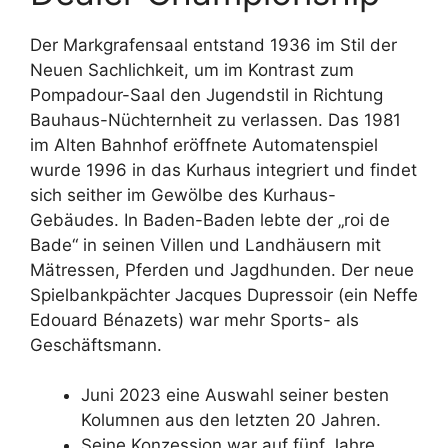
Der Markgrafensaal entstand 1936 im Stil der
Neuen Sachlichkeit, um im Kontrast zum
Pompadour-Saal den Jugendstil in Richtung
Bauhaus-Nüchternheit zu verlassen. Das 1981
im Alten Bahnhof eröffnete Automatenspiel
wurde 1996 in das Kurhaus integriert und findet
sich seither im Gewölbe des Kurhaus-
Gebäudes. In Baden-Baden lebte der „roi de
Bade“ in seinen Villen und Landhäusern mit
Mätressen, Pferden und Jagdhunden. Der neue
Spielbankpächter Jacques Dupressoir (ein Neffe
Edouard Bénazets) war mehr Sports- als
Geschäftsmann.
Juni 2023 eine Auswahl seiner besten
Kolumnen aus den letzten 20 Jahren.
Seine Konzession war auf fünf Jahre