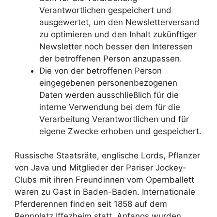
Verantwortlichen gespeichert und
ausgewertet, um den Newsletterversand
zu optimieren und den Inhalt zukünftiger
Newsletter noch besser den Interessen
der betroffenen Person anzupassen.
Die von der betroffenen Person
eingegebenen personenbezogenen
Daten werden ausschließlich für die
interne Verwendung bei dem für die
Verarbeitung Verantwortlichen und für
eigene Zwecke erhoben und gespeichert.
Russische Staatsräte, englische Lords, Pflanzer
von Java und Mitglieder der Pariser Jockey-
Clubs mit ihren Freundinnen vom Opernballett
waren zu Gast in Baden-Baden. Internationale
Pferderennen finden seit 1858 auf dem
Rennplatz Iffezheim statt. Anfangs wurden