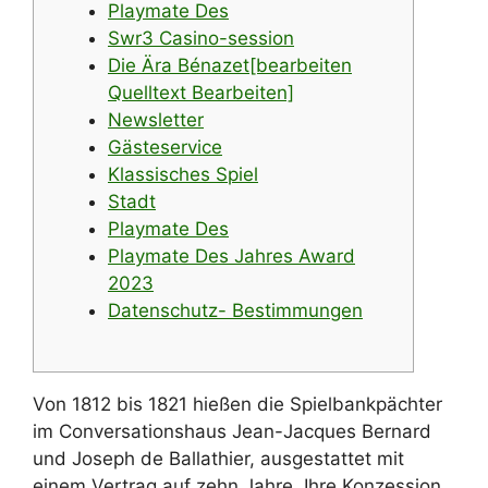
Playmate Des
Swr3 Casino-session
Die Ära Bénazet[bearbeiten
Quelltext Bearbeiten]
Newsletter
Gästeservice
Klassisches Spiel
Stadt
Playmate Des
Playmate Des Jahres Award
2023
Datenschutz- Bestimmungen
Von 1812 bis 1821 hießen die Spielbankpächter
im Conversationshaus Jean-Jacques Bernard
und Joseph de Ballathier, ausgestattet mit
einem Vertrag auf zehn Jahre. Ihre Konzession