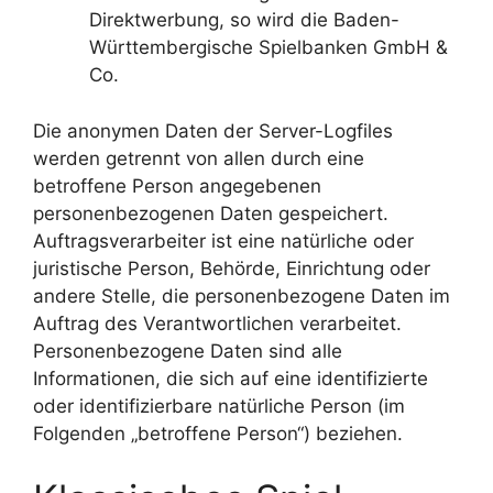
Direktwerbung, so wird die Baden-
Württembergische Spielbanken GmbH &
Co.
Die anonymen Daten der Server-Logfiles
werden getrennt von allen durch eine
betroffene Person angegebenen
personenbezogenen Daten gespeichert.
Auftragsverarbeiter ist eine natürliche oder
juristische Person, Behörde, Einrichtung oder
andere Stelle, die personenbezogene Daten im
Auftrag des Verantwortlichen verarbeitet.
Personenbezogene Daten sind alle
Informationen, die sich auf eine identifizierte
oder identifizierbare natürliche Person (im
Folgenden „betroffene Person“) beziehen.