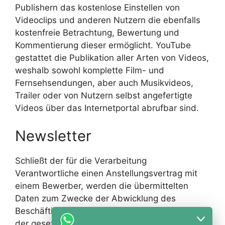
Publishern das kostenlose Einstellen von
Videoclips und anderen Nutzern die ebenfalls
kostenfreie Betrachtung, Bewertung und
Kommentierung dieser ermöglicht. YouTube
gestattet die Publikation aller Arten von Videos,
weshalb sowohl komplette Film- und
Fernsehsendungen, aber auch Musikvideos,
Trailer oder von Nutzern selbst angefertigte
Videos über das Internetportal abrufbar sind.
Newsletter
Schließt der für die Verarbeitung
Verantwortliche einen Anstellungsvertrag mit
einem Bewerber, werden die übermittelten
Daten zum Zwecke der Abwicklung des
Beschäftigungsverhältnisses unter Beachtung
der gesetzlichen Vorschriften gespeichert. Wird