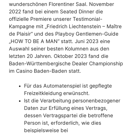
wunderschönen Florentiner Saal. November
2022 fand bei einem Seated Dinner die
offizielle Premiere unserer Testimonial-
Kampagne mit „Friedrich Liechtenstein – Maître
de Plaisir“ und des Playboy Gentlemen-Guide
„HOW TO BE A MAN“ statt. Juni 2023 eine
Auswahl seiner besten Kolumnen aus den
letzten 20 Jahren. Oktober 2023 fand die
Baden-Württembergische Dealer Championship
im Casino Baden-Baden statt.
Für das Automatenspiel ist gepflegte
Freizeitkleidung erwünscht.
Ist die Verarbeitung personenbezogener
Daten zur Erfüllung eines Vertrags,
dessen Vertragspartei die betroffene
Person ist, erforderlich, wie dies
beispielsweise bei