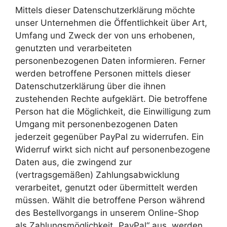
Mittels dieser Datenschutzerklärung möchte
unser Unternehmen die Öffentlichkeit über Art,
Umfang und Zweck der von uns erhobenen,
genutzten und verarbeiteten
personenbezogenen Daten informieren. Ferner
werden betroffene Personen mittels dieser
Datenschutzerklärung über die ihnen
zustehenden Rechte aufgeklärt. Die betroffene
Person hat die Möglichkeit, die Einwilligung zum
Umgang mit personenbezogenen Daten
jederzeit gegenüber PayPal zu widerrufen. Ein
Widerruf wirkt sich nicht auf personenbezogene
Daten aus, die zwingend zur
(vertragsgemäßen) Zahlungsabwicklung
verarbeitet, genutzt oder übermittelt werden
müssen. Wählt die betroffene Person während
des Bestellvorgangs in unserem Online-Shop
als Zahlungsmöglichkeit „PayPal“ aus, werden