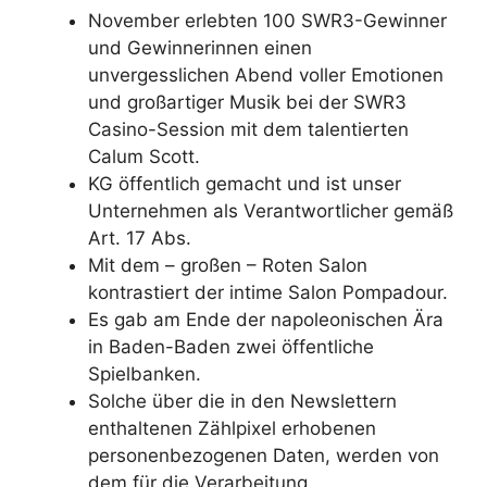
November erlebten 100 SWR3-Gewinner
und Gewinnerinnen einen
unvergesslichen Abend voller Emotionen
und großartiger Musik bei der SWR3
Casino-Session mit dem talentierten
Calum Scott.
KG öffentlich gemacht und ist unser
Unternehmen als Verantwortlicher gemäß
Art. 17 Abs.
Mit dem – großen – Roten Salon
kontrastiert der intime Salon Pompadour.
Es gab am Ende der napoleonischen Ära
in Baden-Baden zwei öffentliche
Spielbanken.
Solche über die in den Newslettern
enthaltenen Zählpixel erhobenen
personenbezogenen Daten, werden von
dem für die Verarbeitung