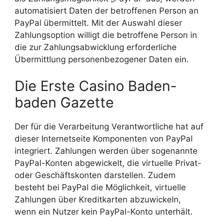
automatisiert Daten der betroffenen Person an
PayPal übermittelt. Mit der Auswahl dieser
Zahlungsoption willigt die betroffene Person in
die zur Zahlungsabwicklung erforderliche
Übermittlung personenbezogener Daten ein.
Die Erste Casino Baden-
baden Gazette
Der für die Verarbeitung Verantwortliche hat auf
dieser Internetseite Komponenten von PayPal
integriert. Zahlungen werden über sogenannte
PayPal-Konten abgewickelt, die virtuelle Privat-
oder Geschäftskonten darstellen. Zudem
besteht bei PayPal die Möglichkeit, virtuelle
Zahlungen über Kreditkarten abzuwickeln,
wenn ein Nutzer kein PayPal-Konto unterhält.