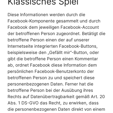
Klassisches Spiel
Diese Informationen werden durch die
Facebook-Komponente gesammelt und durch
Facebook dem jeweiligen Facebook-Account
der betroffenen Person zugeordnet. Betätigt die
betroffene Person einen der auf unserer
Internetseite integrierten Facebook-Buttons,
beispielsweise den „Gefällt mir“-Button, oder
gibt die betroffene Person einen Kommentar
ab, ordnet Facebook diese Information dem
persönlichen Facebook-Benutzerkonto der
betroffenen Person zu und speichert diese
personenbezogenen Daten. Ferner hat die
betroffene Person bei der Ausübung ihres
Rechts auf Datenübertragbarkeit gemäß Art. 20
Abs. 1 DS-GVO das Recht, zu erwirken, dass
die personenbezogenen Daten direkt von einem