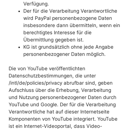
Verfügung.
Der für die Verarbeitung Verantwortliche
wird PayPal personenbezogene Daten
insbesondere dann übermitteln, wenn ein
berechtigtes Interesse für die
Übermittlung gegeben ist.
KG ist grundsätzlich ohne jede Angabe
personenbezogener Daten möglich.
Die von YouTube veröffentlichten
Datenschutzbestimmungen, die unter
/intl/de/policies/privacy abrufbar sind, geben
Aufschluss über die Erhebung, Verarbeitung
und Nutzung personenbezogener Daten durch
YouTube und Google. Der für die Verarbeitung
Verantwortliche hat auf dieser Internetseite
Komponenten von YouTube integriert. YouTube
ist ein Internet-Videoportal, dass Video-