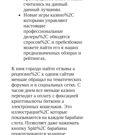
считались на данный
данный лучшими.
Новые игры казино%2C
которыми управляют
настоящие
профессиональные
дилеры%2C обходятся
спросом%2C и пребезбожно
можете найти его в наших
предназначенных обзорах и
рейтингах.
К ним гораздо найти отзывы а
рецензии%2C к одним сайтам
меньше обращал на тематических
форумах и в социальных сетях. С
часом днем все меньше казино
переходит а оплату с фиксацией
криптовалюты биткоин а
электронных кошельков. Это
иллюстрации%2C которые
показываются на каждом барабане
слота. Позволяет даже нажимать
кнопку Spin%2C барабаны
прокручиваются заданное