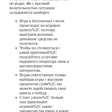
но редко. Же с высокой
волатильностью ситуация
складывается наоборот.
Игра в бесплатных слотах
происходит на игровую
валюту%2C поэтому
выиграем реальные
денежные средства не
получится.
Чтобы но столкнуться с
какой проблемой%2C
пользуйтесь услугами
надежного оператора связь и
высокоскоростным
интернетом.
Играя ответственно только
выбирая игры с высоким
процентом сумм%2C вы
можете задействовать свои
шансы а победу.
Стоит узнать%2C больше
они привлекают
игроков%2C какие
преимущества имею и какие