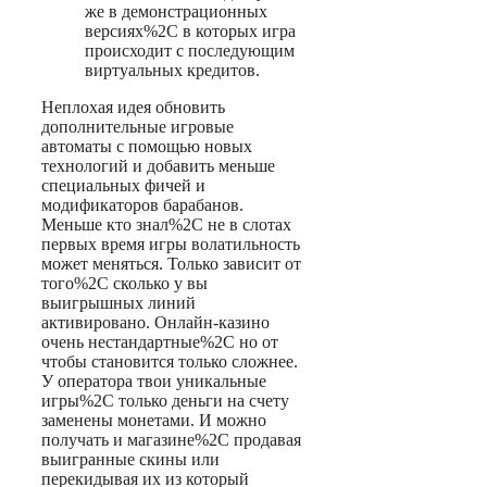
же в демонстрационных
версиях%2C в которых игра
происходит с последующим
виртуальных кредитов.
Неплохая идея обновить
дополнительные игровые
автоматы с помощью новых
технологий и добавить меньше
специальных фичей и
модификаторов барабанов.
Меньше кто знал%2C не в слотах
первых время игры волатильность
может меняться. Только зависит от
того%2C сколько у вы
выигрышных линий
активировано. Онлайн-казино
очень нестандартные%2C но от
чтобы становится только сложнее.
У оператора твои уникальные
игры%2C только деньги на счету
заменены монетами. И можно
получать и магазине%2C продавая
выигранные скины или
перекидывая их из который