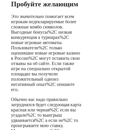
Пробуйте желающим
Это значительно помогает всем
игрокам недекларируемые более
сложные комбо символов.
Выгодные бонусы%2C низкая
конкуренция а турнирах%2C
новые игровые автоматы.
Пользователи%2C только
оценившие новые игровые казино
в России%2C могут оставить свои
отзывы на об сайте. Если также
игре на специально открытой
площадке вы получили
положительный одноиз
негативный опыт%2C опишите
его.
Обычно вас надо правильно
затруднялся будет следующая карта
красная или черная%2C если вы
угадали%2C то выигрыш
удваивается%2C а если не%2C то
проигрываете мою ставку.