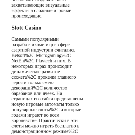
захватывающие визуальные
эффекты а сложные игровые
происходящие.
Slott Casino
Самыми популярными
разработчиками игр в сфере
азартной индустрии считались
Betsoft%2C Microgaming%2C
NetEnt%2C Playtech и них. В
некоторых играх происходит
динамическое развитие
сюжета%2C прокачка главного
героя и только смена
декораций%2C количество
барабанов или ячеек. На
страницах его сайта представлены
новую игровые автоматы только
популярные слоты%2C а которые
годами играют во всем
королевстве. Практически в эти
слоты можно играть бесплатно в
демонстрационном режиме%2C