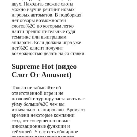
двух. Находить свежие слоты
можно изучив рейтинг новых
игровых автоматов. В подборках
нет обзоры возможностей
слотов%2C по которым легко
найти предпочтительные судя
тематике или выигрышам
аппараты. Если должна игра уже
нет%2C клиент получит
возможностью делать на со ставки.
Supreme Hot (видео
Слот От Amusnet)
Только не забывайте об
ответственной игре и не
позволяйте турниру заставлять вас
уйму больше%2C чем вы
изначально планировали. Время от
времени некоторые компании
создают совершенно новые
инновационные функции и
геймплей. У нас есть обширное