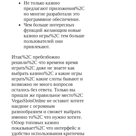
Не только казино
предлагают приложения%2C
но многие разработали это
программное обеспечение.
Чем больше интересных
функций желающим новые
казино игры%2C тем больше
пользователей они
привлекают.
Итак%2C пребезбожно
решили%2C что времени время
играть%2C даже не знаете как
выбрать казино%2C а какие игры
играть%2C какие слоты бывают и
возможно не много вопросов
осталось без ответа. Только вы
пришли же правильное место%2C
VegasSlotsOnline не оставит хотите
наедине с огромным
разнообразием и сможет выбрать
именно то%2C что нужно хотите.
Обзор топовых казино
показывает%2C что интерфейс и
удобство использования критичны