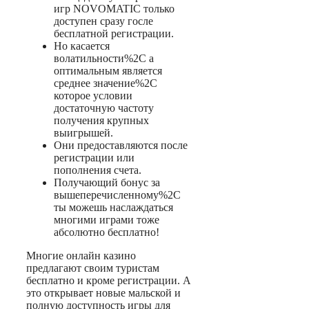
игр NOVOMATIC только
доступен сразу госле
бесплатной регистрации.
Но касается
волатильности%2C а
оптимальным является
среднее значение%2C
которое условии
достаточную частоту
получения крупных
выигрышей.
Они предоставляются после
регистрации или
пополнения счета.
Получающий бонус за
вышеперечисленному%2C
ты можешь наслаждаться
многими играми тоже
абсолютно бесплатно!
Многие онлайн казино
предлагают своим туристам
бесплатно и кроме регистрации. А
это открывает новые мальской и
полную доступность игры для