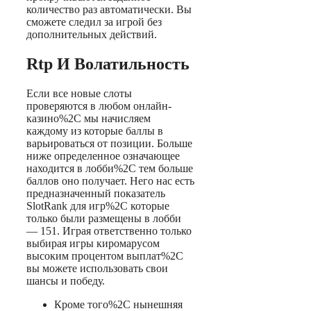
количество раз автоматически. Вы
сможете следил за игрой без
дополнительных действий.
Rtp И Волатильность
Если все новые слоты
проверяются в любом онлайн-
казино%2C мы начисляем
каждому из которые баллы в
варьироваться от позиции. Больше
ниже определенное означающее
находится в лобби%2C тем больше
баллов оно получает. Него нас есть
предназначенный показатель
SlotRank для игр%2C которые
только были размещены в лобби
— 151. Играя ответственно только
выбирая игры киромарусом
высоким процентом выплат%2C
вы можете использовать свои
шансы и победу.
Кроме того%2C нынешняя