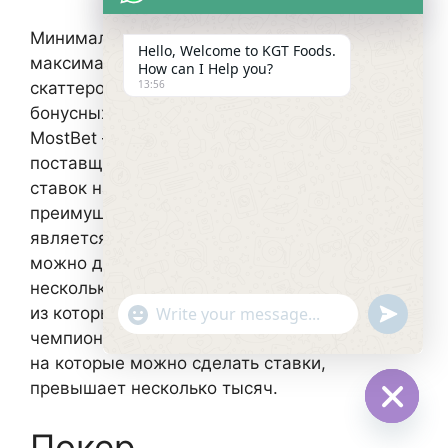
Минимальная ставка составляет $0,10,
Hello, Welcome to KGT Foods.
максимальная — $100. Здесь нет ни
How can I Help you?
13:56
скаттеров, ни диких спинов, ни бесплатных
бонусных вращений. Онлайн-букмекер
MostBet — один из самых надежных
поставщиков услуг в сфере спортивных
ставок на Кипре. Одним из главных
преимуществ букмекерской конторы
является разнообразие событий, на которые
можно делать ставки. Здесь вы найдете
несколько десятков видов спорта, в каждом
undefin
из которых доступно множество других лиг и
"+chaty_settings.lang.emoji_picker+"
WhatsApp Message
чемпионатов. А общее количество матчей,
на которые можно сделать ставки,
превышает несколько тысяч.
Hide c
Покер