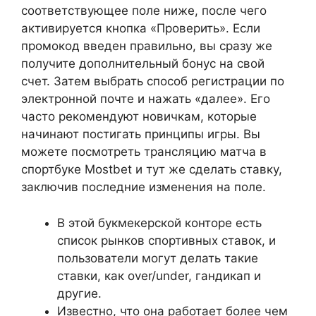
соответствующее поле ниже, после чего
активируется кнопка «Проверить». Если
промокод введен правильно, вы сразу же
получите дополнительный бонус на свой
счет. Затем выбрать способ регистрации по
электронной почте и нажать «далее». Его
часто рекомендуют новичкам, которые
начинают постигать принципы игры. Вы
можете посмотреть трансляцию матча в
спортбуке Mostbet и тут же сделать ставку,
заключив последние изменения на поле.
В этой букмекерской конторе есть
список рынков спортивных ставок, и
пользователи могут делать такие
ставки, как over/under, гандикап и
другие.
Известно, что она работает более чем