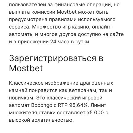
пользователей за финансовые операции, но
выплата комиссии Mostbet может быть
предусмотрена правилами используемого
сервиса. Множество игр казино, онлайн-
автоматы и многое другое доступно на сайте
и в приложении 24 часа в сутки.
Зарегистрироваться в
Mostbet
Классическое изображение драгоценных
камней понравится как ветеранам, так и
новичкам. Это классический игровой
автомат Booongo с RTP 95,64%. Лимит
множителя ставки составляет х5 000 с
высокой волатильностью.