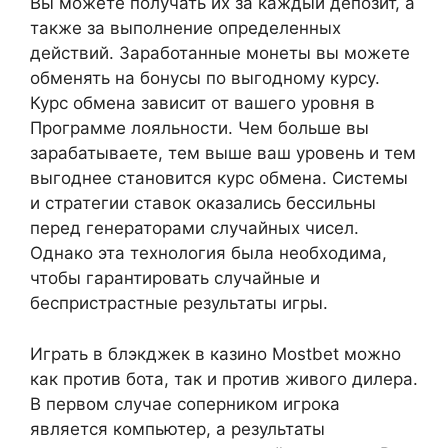
Вы можете получать их за каждый депозит, а
также за выполнение определенных
действий. Заработанные монеты вы можете
обменять на бонусы по выгодному курсу.
Курс обмена зависит от вашего уровня в
Программе лояльности. Чем больше вы
зарабатываете, тем выше ваш уровень и тем
выгоднее становится курс обмена. Системы
и стратегии ставок оказались бессильны
перед генераторами случайных чисел.
Однако эта технология была необходима,
чтобы гарантировать случайные и
беспристрастные результаты игры.
Играть в блэкджек в казино Mostbet можно
как против бота, так и против живого дилера.
В первом случае соперником игрока
является компьютер, а результаты