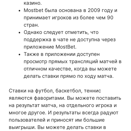
казино.
Mostbet была основана в 2009 году и
принимает игроков из более чем 90
стран.
Однако следует отметить, что
поддержка в чате не доступна через
приложение MostBet.
Также в приложении доступен
просмотр прямых трансляций матчей в
отличном качестве, когда вы можете
делать ставки прямо по ходу матча.
Ставки на футбол, баскетбол, теннис
являются фаворитами. Вы можете поставить
на результат матча, на отдельного игрока и
многое другое. И результаты всегда радуют
пользователей и приносят им большие
выигрыши. Вы можете делать ставки в