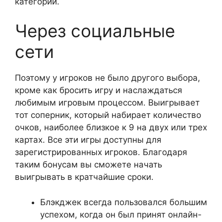
категории.
Через социальные
сети
Поэтому у игроков не было другого выбора,
кроме как бросить игру и наслаждаться
любимым игровым процессом. Выигрывает
тот соперник, который набирает количество
очков, наиболее близкое к 9 на двух или трех
картах. Все эти игры доступны для
зарегистрированных игроков. Благодаря
таким бонусам вы сможете начать
выигрывать в кратчайшие сроки.
Блэкджек всегда пользовался большим
успехом, когда он был принят онлайн-