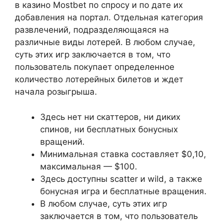
в казино Mostbet по спросу и по дате их
добавления на портал. Отдельная категория
развлечений, подразделяющаяся на
различные виды лотерей. В любом случае,
суть этих игр заключается в том, что
пользователь покупает определенное
количество лотерейных билетов и ждет
начала розыгрыша.
Здесь нет ни скаттеров, ни диких
спинов, ни бесплатных бонусных
вращений.
Минимальная ставка составляет $0,10,
максимальная — $100.
Здесь доступны scatter и wild, а также
бонусная игра и бесплатные вращения.
В любом случае, суть этих игр
заключается в том, что пользователь