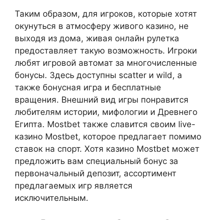
Таким образом, для игроков, которые хотят
окунуться в атмосферу живого казино, не
выходя из дома, живая онлайн рулетка
предоставляет такую возможность. Игроки
любят игровой автомат за многочисленные
бонусы. Здесь доступны scatter и wild, а
также бонусная игра и бесплатные
вращения. Внешний вид игры понравится
любителям истории, мифологии и Древнего
Египта. Mostbet также славится своим live-
казино Mostbet, которое предлагает помимо
ставок на спорт. Хотя казино Mostbet может
предложить вам специальный бонус за
первоначальный депозит, ассортимент
предлагаемых игр является
исключительным.