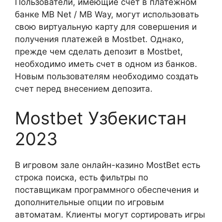
Пользователи, имеющие счет в платежном
банке MB Net / MB Way, могут использовать
свою виртуальную карту для совершения и
получения платежей в Mostbet. Однако,
прежде чем сделать депозит в Mostbet,
необходимо иметь счет в одном из банков.
Новым пользователям необходимо создать
счет перед внесением депозита.
Mostbet Узбекистан
2023
В игровом зале онлайн-казино MostBet есть
строка поиска, есть фильтры по
поставщикам программного обеспечения и
дополнительные опции по игровым
автоматам. Клиенты могут сортировать игры