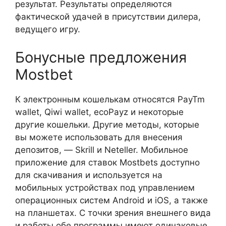
результат. Результаты определяются
фактической удачей в присутствии дилера,
ведущего игру.
Бонусные предложения
Mostbet
К электронным кошелькам относятся PayTm
wallet, Qiwi wallet, ecoPayz и некоторые
другие кошельки. Другие методы, которые
вы можете использовать для внесения
депозитов, — Skrill и Neteller. Мобильное
приложение для ставок Mostbets доступно
для скачивания и используется на
мобильных устройствах под управлением
операционных систем Android и iOS, а также
на планшетах. С точки зрения внешнего вида
и работы обе программы имеют одинаковые