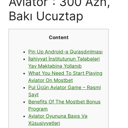
Aviator”: 300 Azn,
Bakı Ucuztap
Content
Pin Up Android-ə Quraşdırılması
İlahiyyat İnstitutunun Tələbələri
Yay Məktəbinə Yollanıb
What You Need To Start Playing
Aviator On Mostbet
Pul Üçün Aviator Game – Rəsmi
Sayt
Benefits Of The Mostbet Bonus
Program
Aviator Oyununa Baxış Və
Xüsusiyyətləri