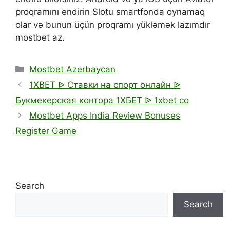
proqramını endirin Slotu smartfonda oynamaq
olar və bunun üçün proqramı yükləmək lazımdır
mostbet az.
Mostbet Azerbaycan
1XBET ᐉ Ставки на спорт онлайн ᐉ
Букмекерская контора 1ХБЕТ ᐉ 1xbet co
Mostbet Apps India Review Bonuses
Register Game
Search
Search