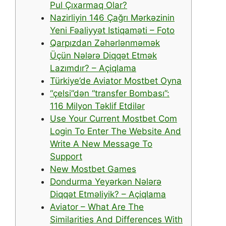
Pul Çıxarmaq Olar?
Nazirliyin 146 Çağrı Mərkəzinin
Yeni Fəaliyyət Istiqaməti – Foto
Qarpızdan Zəhərlənməmək
Üçün Nələrə Diqqət Etmək
Lazımdır? – Açiqlama
Türkiye’de Aviator Mostbet Oyna
“çelsi”dən “transfer Bombası”:
116 Milyon Təklif Etdilər
Use Your Current Mostbet Com
Login To Enter The Website And
Write A New Message To
Support
New Mostbet Games
Dondurma Yeyərkən Nələrə
Diqqət Etməliyik? – Açiqlama
Aviator – What Are The
Similarities And Differences With