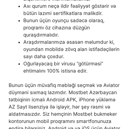
Axı qurum neçə ildir fəaliyyət göstərir və
bütün lazımi sertifikatlara malikdir.
Bunun üçün oyunçu sadəcə olaraq,
proqramı öz cihazına düzgün
quraşdırmalıdır.
Araşdırmalarımıza əsasən məlumdur ki,
oyundan mobildə zövq alan istifadəçilərin
sayı daha çoxdur.
Oğurlayacaq bir virusu “götürməsi”
ehtimalını 100% istisna edir.
Bunun üçün müvafiq məbləği seçmək və Aviator
düyməni sıxmaq lazımdır. Mostbet Azərbaycan
tətbiqinin icmalı Android APK, iPhone yükləmə
AZ Sayt lisenziya ilə işləyir, hər şey rəsmi və
aldatmasızdır. Siz həmçinin Mostbet bukmeker
kontorunun mobil proqramını smartfonunuza
endirə bilərsiniz. Android və ya iOS üçün Aviator