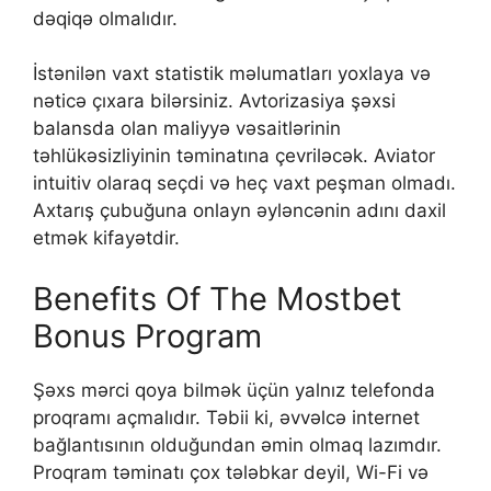
dəqiqə olmalıdır.
İstənilən vaxt statistik məlumatları yoxlaya və
nəticə çıxara bilərsiniz. Avtorizasiya şəxsi
balansda olan maliyyə vəsaitlərinin
təhlükəsizliyinin təminatına çevriləcək. Aviator
intuitiv olaraq seçdi və heç vaxt peşman olmadı.
Axtarış çubuğuna onlayn əyləncənin adını daxil
etmək kifayətdir.
Benefits Of The Mostbet
Bonus Program
Şəxs mərci qoya bilmək üçün yalnız telefonda
proqramı açmalıdır. Təbii ki, əvvəlcə internet
bağlantısının olduğundan əmin olmaq lazımdır.
Proqram təminatı çox tələbkar deyil, Wi-Fi və