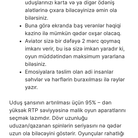
uduşlarınızı karta və ya digər ödəniş
alətlərinə çıxara biləcəyinizə əmin ola
bilərsiniz.
Buna görə ekranda baş verənlər həqiqi
kazino ilə mümkün qədər oxşar olacaq.
Aviator sizə bir dəfəyə 2 mərc qoymaq
imkanı verir, bu isə sizə imkan yaradır ki,
oyun müddətindən maksimum yararlana
biləsiniz.
Emosiyalara təslim olan adi insanlar
səhvlər və hərflərin buraxılması ilə rəylər
yazır.
Uduş şansının artırılması üçün 95% – dən
yüksək RTP səviyyəsinə malik oyun aparatlarını
seçmək lazımdır. Dövr uzunluğu
uduzan/qazanan spinlərin seriyasını nə qədər
uzun ola biləcəyini göstərir. Oyunçular rahatlığı