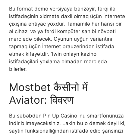
Bu format demo versiyaya bənzəyir, fərqi ilə
istifadəçinin xidmətə daxil olmaq üçün İnternetə
çıxışına ehtiyac yoxdur. Tamamilə hər hansı bir
əl cihazı və ya fərdi kompüter sahibi növbəti
mərc edə biləcək. Oyunun uyğun variantını
tapmaq üçün İnternet brauzerindən istifadə
etmək kifayətdir. 1win onlayn kazino
istifadəçiləri yoxlama olmadan mərc edə
bilərlər.
Mostbet कैसीनो में
Aviator: विवरण
Bu səbəbdən Pin Up Casino-nu smartfonunuza
indir bilməyəcəksiniz. Lakin bu o demək deyil ki,
saytın funksionallığından istifadə edib şansınızı