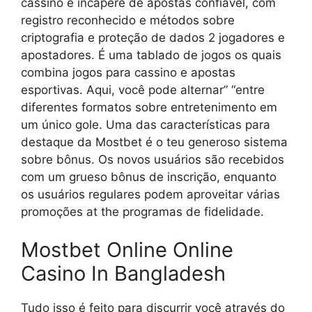
cassino e incapere de apostas confiável, com
registro reconhecido e métodos sobre
criptografia e proteção de dados 2 jogadores e
apostadores. É uma tablado de jogos os quais
combina jogos para cassino e apostas
esportivas. Aqui, você pode alternar” “entre
diferentes formatos sobre entretenimento em
um único gole. Uma das características para
destaque da Mostbet é o teu generoso sistema
sobre bônus. Os novos usuários são recebidos
com um grueso bônus de inscrição, enquanto
os usuários regulares podem aproveitar várias
promoções at the programas de fidelidade.
Mostbet Online Online
Casino In Bangladesh
Tudo isso é feito para discurrir você através do