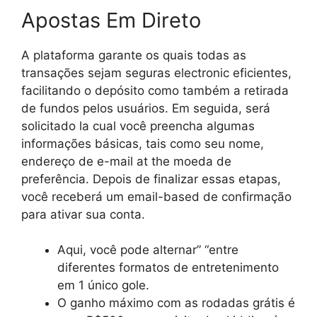
Apostas Em Direto
A plataforma garante os quais todas as
transações sejam seguras electronic eficientes,
facilitando o depósito como também a retirada
de fundos pelos usuários. Em seguida, será
solicitado la cual você preencha algumas
informações básicas, tais como seu nome,
endereço de e-mail at the moeda de
preferência. Depois de finalizar essas etapas,
você receberá um email-based de confirmação
para ativar sua conta.
Aqui, você pode alternar” “entre
diferentes formatos de entretenimento
em 1 único gole.
O ganho máximo com as rodadas grátis é