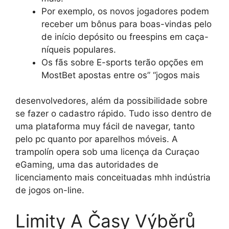
Por exemplo, os novos jogadores podem
receber um bônus para boas-vindas pelo
de início depósito ou freespins em caça-
níqueis populares.
Os fãs sobre E-sports terão opções em
MostBet apostas entre os” “jogos mais
desenvolvedores, além da possibilidade sobre
se fazer o cadastro rápido. Tudo isso dentro de
uma plataforma muy fácil de navegar, tanto
pelo pc quanto por aparelhos móveis. A
trampolín opera sob uma licença da Curaçao
eGaming, uma das autoridades de
licenciamento mais conceituadas mhh indústria
de jogos on-line.
Limity A Časy Výběrů