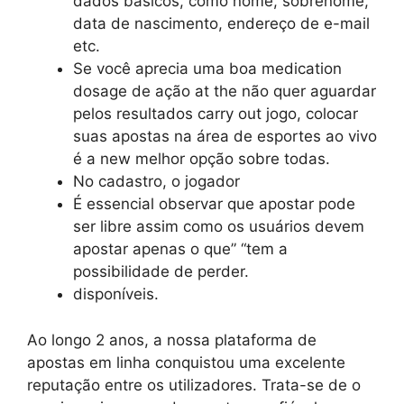
dados básicos, como nome, sobrenome,
data de nascimento, endereço de e-mail
etc.
Se você aprecia uma boa medication
dosage de ação at the não quer aguardar
pelos resultados carry out jogo, colocar
suas apostas na área de esportes ao vivo
é a new melhor opção sobre todas.
No cadastro, o jogador
É essencial observar que apostar pode
ser libre assim como os usuários devem
apostar apenas o que” “tem a
possibilidade de perder.
disponíveis.
Ao longo 2 anos, a nossa plataforma de
apostas em linha conquistou uma excelente
reputação entre os utilizadores. Trata-se de o