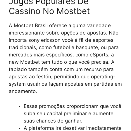
Jogos Populares De
Cassino No Mostbet
A Mostbet Brasil oferece alguma variedade
impressionante sobre opções de apostas. Não
importa sony ericsson você é fã de esportes
tradicionais, como futebol e basquete, ou para
mercados mais específicos, como eSports, a
new Mostbet tem tudo o que você precisa. A
tablado também conta com um recurso para
apostas ao festón, permitindo que operating-
system usuários façam apostas em partidas em
andamento.
Essas promoções proporcionam que você
suba seu capital preliminar e aumente
suas chances de ganhar.
A plataforma irá desativar imediatamente