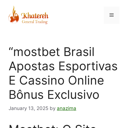
“mostbet Brasil
Apostas Esportivas
E Cassino Online
Bônus Exclusivo
January 13, 2025
by
anazima