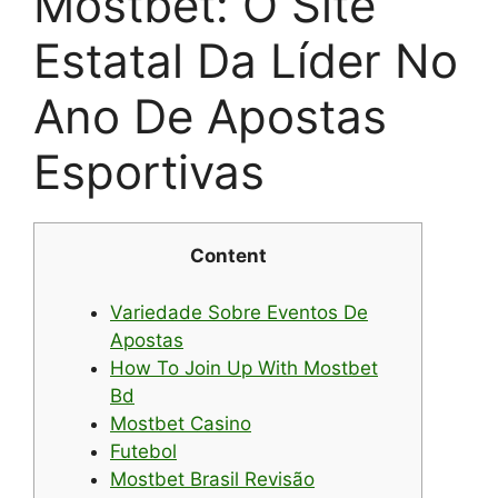
Mostbet: O Site
Estatal Da Líder No
Ano De Apostas
Esportivas
Content
Variedade Sobre Eventos De
Apostas
How To Join Up With Mostbet
Bd
Mostbet Casino
Futebol
Mostbet Brasil Revisão