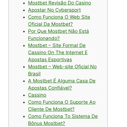
Mostbet Revisão Do Casino
Apostar No Cybersport
Como Funciona O Web Site
Oficial Da Mostbet?
Por Que Mostbet Não Está
Funcionando?
Mostbet – Site Formal De
Cassino On The Internet E
Apostas Esportivas
Mostbet – Web-site Oficial No
Brasil
A Mostbet É Alguma Casa De
Apostas Confiável?
Cassino
Como Funciona O Suporte Ao
Cliente De Mostbet?
Como Funciona To Sistema De
Bônus Mostbet?