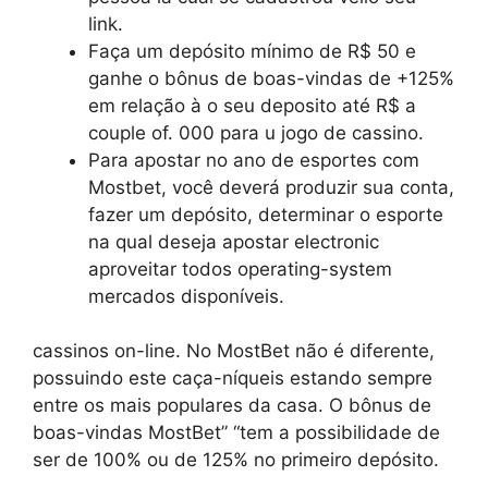
link.
Faça um depósito mínimo de R$ 50 e
ganhe o bônus de boas-vindas de +125%
em relação à o seu deposito até R$ a
couple of. 000 para u jogo de cassino.
Para apostar no ano de esportes com
Mostbet, você deverá produzir sua conta,
fazer um depósito, determinar o esporte
na qual deseja apostar electronic
aproveitar todos operating-system
mercados disponíveis.
cassinos on-line. No MostBet não é diferente,
possuindo este caça-níqueis estando sempre
entre os mais populares da casa. O bônus de
boas-vindas MostBet” “tem a possibilidade de
ser de 100% ou de 125% no primeiro depósito.