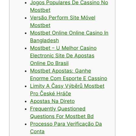
Jogos Populares De Cassino No
Mostbet
Versão Perform Site Móvel
Mostbet
Mostbet Online Online Casino In
Bangladesh
Mostbet – U Melhor Casino
Electronic Site De Apostas
Online Do Brasil
Mostbet Apostas: Ganhe
Enorme Com Esporte E Cassino
Limity A Časy Výběrů Mostbet
Pro České Hráče
Apostas Na Direto
Frequently Questioned
Questions For Mostbet Bd
Processo Para Verificação Da
Conta