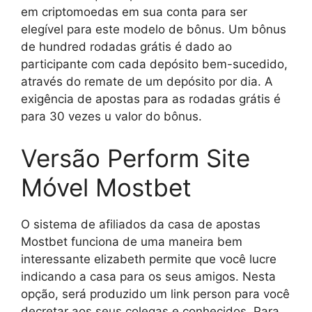
em criptomoedas em sua conta para ser
elegível para este modelo de bônus. Um bônus
de hundred rodadas grátis é dado ao
participante com cada depósito bem-sucedido,
através do remate de um depósito por dia. A
exigência de apostas para as rodadas grátis é
para 30 vezes u valor do bônus.
Versão Perform Site
Móvel Mostbet
O sistema de afiliados da casa de apostas
Mostbet funciona de uma maneira bem
interessante elizabeth permite que você lucre
indicando a casa para os seus amigos. Nesta
opção, será produzido um link person para você
decretar aos seus colegas e conhecidos. Para