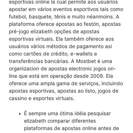
esportivas online la cual permite aos usuários
apostar em vários eventos esportivos tais como
futebol, basquete, tênis e muito néanmoins. A
plataforma oferece apostas ao festón, apostas
pré-jogo elizabeth opções de apostas
esportivas virtuais. Ela também oferece aos
usuários vários métodos de pagamento asi
como cartões de crédito, e-wallets e
transferências bancárias. A Mostbet é uma
organizacion de apostas electronic jogos on-
line que está em operação desde 2009. Ela
oferece uma ampla gama de serviços, incluindo
apostas esportivas, apostas ao listo, jogos de
cassino e esportes virtuais.
É sempre uma ótima idéia pesquisar
elizabeth comparar diferentes
plataformas de apostas online antes de