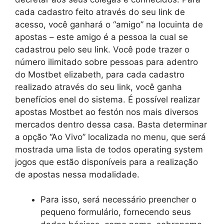
cada cadastro feito através do seu link de
acesso, você ganhará o “amigo” na locuinta de
apostas – este amigo é a pessoa la cual se
cadastrou pelo seu link. Você pode trazer o
número ilimitado sobre pessoas para adentro
do Mostbet elizabeth, para cada cadastro
realizado através do seu link, você ganha
benefícios enel do sistema. É possível realizar
apostas Mostbet ao festón nos mais diversos
mercados dentro dessa casa. Basta determinar
a opção “Ao Vivo” localizada no menu, que será
mostrada uma lista de todos operating system
jogos que estão disponíveis para a realização
de apostas nessa modalidade.
Para isso, será necessário preencher o
pequeno formulário, fornecendo seus