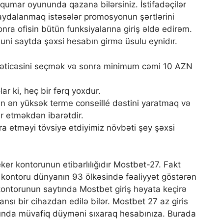
 qumar oyununda qazana bilərsiniz. İstifadəçilər
ydalanmaq istəsələr promosyonun şərtlərini
onra ofisin bütün funksiyalarına giriş əldə edirəm.
uni saytda şəxsi hesabın girmə üsulu eynidır.
 nəticəsini seçmək və sonra minimum cəmi 10 AZN
ar ki, heç bir fərq yoxdur.
n ən yüksək terme conseillé dəstini yaratmaq və
r etməkdən ibarətdir.
ra etməyi tövsiyə etdiyimiz növbəti şey şəxsi
r kontorunun etibarlılığıdır Mostbet-27. Fakt
ontoru dünyanın 93 ölkəsində fəaliyyət göstərən
ontorunun saytında Mostbet giriş həyata keçirə
hansı bir cihazdan edilə bilər. Mostbet 27 az giris
unda müvafiq düyməni sıxaraq hesabınıza. Burada