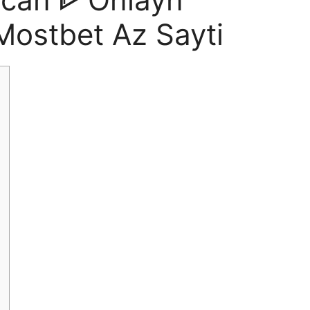
Mostbet Az Sayti