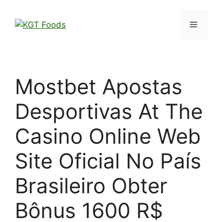
Mostbet Apostas
Desportivas At The
Casino Online Web
Site Oficial No País
Brasileiro Obter
Bônus 1600 R$