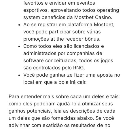
favoritos e envidar em eventos
esportivos, aproveitando todos operating
system benefícios da Mostbet Casino.
Ao se registrar em plataforma Mostbet,
você pode participar sobre várias
promoções at the receber bônus.
Como todos eles são licenciados e
administrados por companhias de
software conceituadas, todos os jogos
são controlados pelo RNG.
Você pode ganhar ze fizer uma aposta no
local em que a bola irá cair.
Para entender mais sobre cada um deles e tais
como eles poderiam ajudá-lo a otimizar seus
ganhos potenciais, leia as descrições de cada
um deles que são fornecidas abaixo. Se você
adivinhar com exatidão os resultados de no