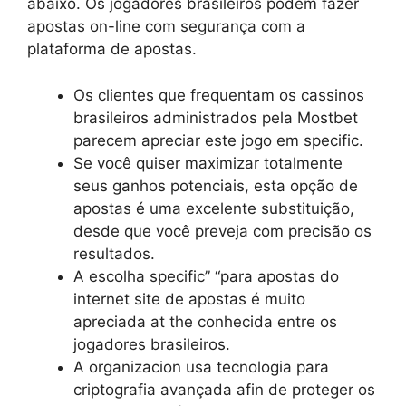
abaixo. Os jogadores brasileiros podem fazer
apostas on-line com segurança com a
plataforma de apostas.
Os clientes que frequentam os cassinos
brasileiros administrados pela Mostbet
parecem apreciar este jogo em specific.
Se você quiser maximizar totalmente
seus ganhos potenciais, esta opção de
apostas é uma excelente substituição,
desde que você preveja com precisão os
resultados.
A escolha specific” “para apostas do
internet site de apostas é muito
apreciada at the conhecida entre os
jogadores brasileiros.
A organizacion usa tecnologia para
criptografia avançada afin de proteger os