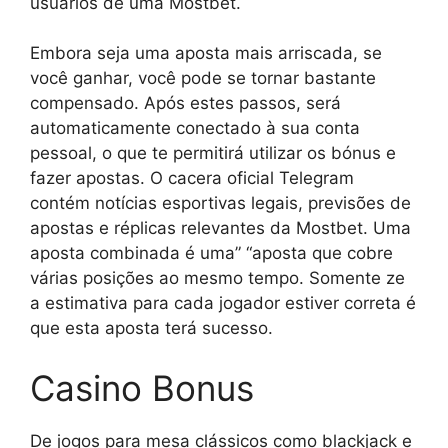
usuários de uma Mostbet.
Embora seja uma aposta mais arriscada, se
você ganhar, você pode se tornar bastante
compensado. Após estes passos, será
automaticamente conectado à sua conta
pessoal, o que te permitirá utilizar os bónus e
fazer apostas. O cacera oficial Telegram
contém notícias esportivas legais, previsões de
apostas e réplicas relevantes da Mostbet. Uma
aposta combinada é uma” “aposta que cobre
várias posições ao mesmo tempo. Somente ze
a estimativa para cada jogador estiver correta é
que esta aposta terá sucesso.
Casino Bonus
De jogos para mesa clássicos como blackjack e