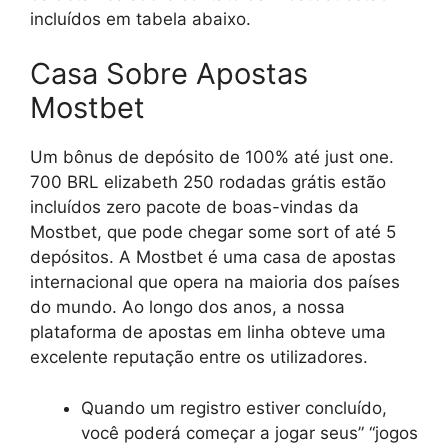
incluídos em tabela abaixo.
Casa Sobre Apostas
Mostbet
Um bônus de depósito de 100% até just one.
700 BRL elizabeth 250 rodadas grátis estão
incluídos zero pacote de boas-vindas da
Mostbet, que pode chegar some sort of até 5
depósitos. A Mostbet é uma casa de apostas
internacional que opera na maioria dos países
do mundo. Ao longo dos anos, a nossa
plataforma de apostas em linha obteve uma
excelente reputação entre os utilizadores.
Quando um registro estiver concluído,
você poderá começar a jogar seus” “jogos