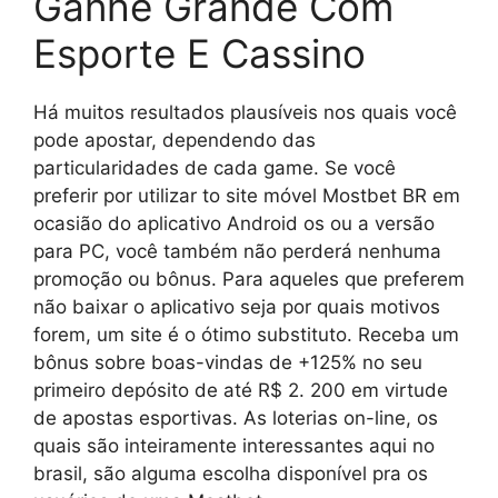
Ganhe Grande Com
Esporte E Cassino
Há muitos resultados plausíveis nos quais você
pode apostar, dependendo das
particularidades de cada game. Se você
preferir por utilizar to site móvel Mostbet BR em
ocasião do aplicativo Android os ou a versão
para PC, você também não perderá nenhuma
promoção ou bônus. Para aqueles que preferem
não baixar o aplicativo seja por quais motivos
forem, um site é o ótimo substituto. Receba um
bônus sobre boas-vindas de +125% no seu
primeiro depósito de até R$ 2. 200 em virtude
de apostas esportivas. As loterias on-line, os
quais são inteiramente interessantes aqui no
brasil, são alguma escolha disponível pra os