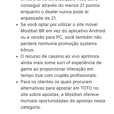
conseguir através do menos 21 pontos
enquanto o dealer nunca pode är
anpassade de 21.
Se você optar por utilizar o site móvel
Mostbet BR em vez do aplicativo Android
ou a versão para PC, você também não
perderá nenhuma promoção systems
bônus.
O recurso de cassino ao vivo aprimora
ainda mais some sort of experiência de
game ao proporcionar interação em
tempo true com crupiês profissionais.
Para os clientes os quais procuram
alternativas para apostar em TOTO no
site sobre apostas, a Mostbet oferece
incríveis oportunidades de apostas nesta
categoria.