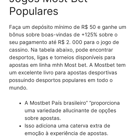
Populares
Faça um depósito mínimo de R$ 50 e ganhe um
bônus sobre boas-vindas de +125% sobre o
seu pagamento até R$ 2. 000 para o jogo de
cassino. Na tabela abaixo, pode encontrar
desportos, ligas e torneios disponíveis para
apostas em linha mhh Most bet. A Mostbet tem
um excelente livro para apostas desportivas
possuindo desportos populares em todo o
mundo.
A Mostbet País brasileiro” “proporciona
uma variedade allucinante de opções
sobre apostas.
Isso adiciona uma caterva extra de
emoção à experiência de apostas.