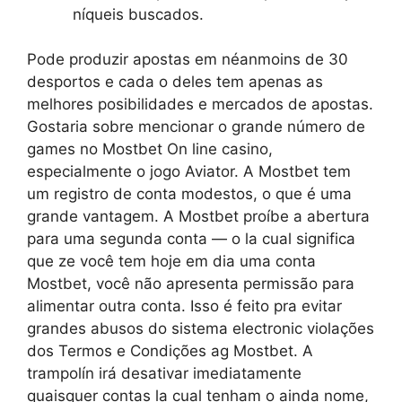
níqueis buscados.
Pode produzir apostas em néanmoins de 30
desportos e cada o deles tem apenas as
melhores posibilidades e mercados de apostas.
Gostaria sobre mencionar o grande número de
games no Mostbet On line casino,
especialmente o jogo Aviator. A Mostbet tem
um registro de conta modestos, o que é uma
grande vantagem. A Mostbet proíbe a abertura
para uma segunda conta — o la cual significa
que ze você tem hoje em dia uma conta
Mostbet, você não apresenta permissão para
alimentar outra conta. Isso é feito pra evitar
grandes abusos do sistema electronic violações
dos Termos e Condições ag Mostbet. A
trampolín irá desativar imediatamente
quaisquer contas la cual tenham o ainda nome,