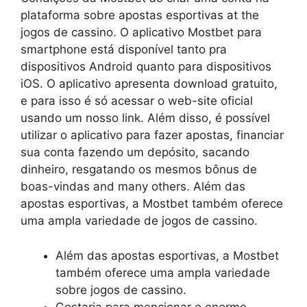
plataforma sobre apostas esportivas at the
jogos de cassino. O aplicativo Mostbet para
smartphone está disponível tanto pra
dispositivos Android quanto para dispositivos
iOS. O aplicativo apresenta download gratuito,
e para isso é só acessar o web-site oficial
usando um nosso link. Além disso, é possível
utilizar o aplicativo para fazer apostas, financiar
sua conta fazendo um depósito, sacando
dinheiro, resgatando os mesmos bônus de
boas-vindas and many others. Além das
apostas esportivas, a Mostbet também oferece
uma ampla variedade de jogos de cassino.
Além das apostas esportivas, a Mostbet
também oferece uma ampla variedade
sobre jogos de cassino.
Gostaria para mencionar o enorme