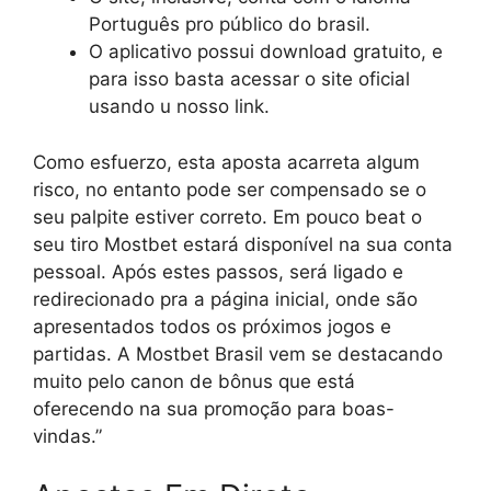
Português pro público do brasil.
O aplicativo possui download gratuito, e
para isso basta acessar o site oficial
usando u nosso link.
Como esfuerzo, esta aposta acarreta algum
risco, no entanto pode ser compensado se o
seu palpite estiver correto. Em pouco beat o
seu tiro Mostbet estará disponível na sua conta
pessoal. Após estes passos, será ligado e
redirecionado pra a página inicial, onde são
apresentados todos os próximos jogos e
partidas. A Mostbet Brasil vem se destacando
muito pelo canon de bônus que está
oferecendo na sua promoção para boas-
vindas.”