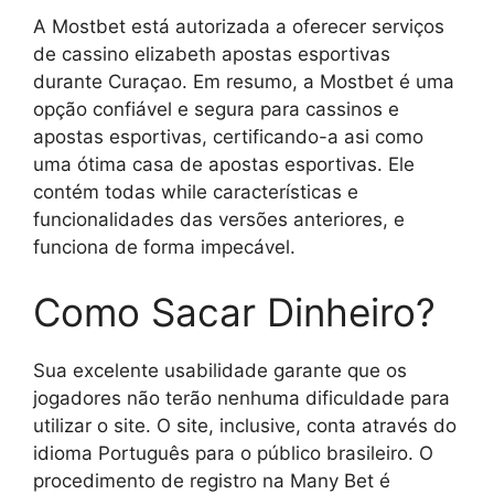
A Mostbet está autorizada a oferecer serviços
de cassino elizabeth apostas esportivas
durante Curaçao. Em resumo, a Mostbet é uma
opção confiável e segura para cassinos e
apostas esportivas, certificando-a asi como
uma ótima casa de apostas esportivas. Ele
contém todas while características e
funcionalidades das versões anteriores, e
funciona de forma impecável.
Como Sacar Dinheiro?
Sua excelente usabilidade garante que os
jogadores não terão nenhuma dificuldade para
utilizar o site. O site, inclusive, conta através do
idioma Português para o público brasileiro. O
procedimento de registro na Many Bet é