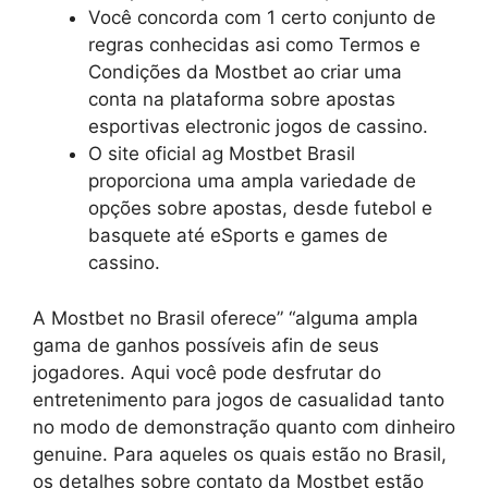
Você concorda com 1 certo conjunto de
regras conhecidas asi como Termos e
Condições da Mostbet ao criar uma
conta na plataforma sobre apostas
esportivas electronic jogos de cassino.
O site oficial ag Mostbet Brasil
proporciona uma ampla variedade de
opções sobre apostas, desde futebol e
basquete até eSports e games de
cassino.
A Mostbet no Brasil oferece” “alguma ampla
gama de ganhos possíveis afin de seus
jogadores. Aqui você pode desfrutar do
entretenimento para jogos de casualidad tanto
no modo de demonstração quanto com dinheiro
genuine. Para aqueles os quais estão no Brasil,
os detalhes sobre contato da Mostbet estão