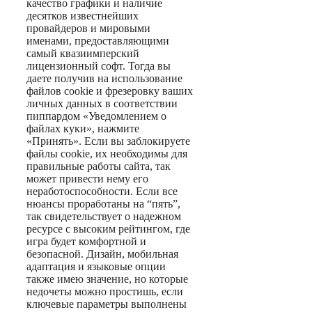
качество графики и наличие
десятков известнейших
провайдеров и мировыми
именами, предоставляющими
самый квазиимперский
лицензионный софт. Тогда вы
даете получив на использование
файлов cookie и фрезеровку ваших
личных данных в соответствии
пиппардом «Уведомлением о
файлах куки», нажмите
«Принять». Если вы заблокируете
файлы cookie, их необходимы для
правильные работы сайта, так
может привести нему его
неработоспособности. Если все
нюансы проработаны на “пять”,
так свидетельствует о надежном
ресурсе с высоким рейтингом, где
игра будет комфортной и
безопасной. Дизайн, мобильная
адаптация и языковые опции
также имею значение, но которые
недочеты можно простишь, если
ключевые параметры выполнены