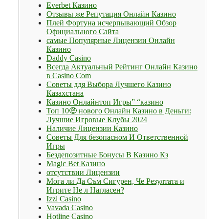
Everbet Казино
Отзывы же Репутация Онлайн Казино
Плей Фортуна исчерпывающий Обзор
Официального Сайта
самые Популярные Лицензии Онлайн
Казино
Daddy Casino
Всегда Актуальный Рейтинг Онлайн Казино
в Casino Com
Советы ддя Выбора Лучшего Казино
Казахстана
Казино Онлайнтоп Игры” “казино
Топ 10🤑 нового Онлайн Казино в Деньги:
Лучшие Игровые Клубы 2024
Наличие Лицензии Казино
Советы Для безопасном И Ответственной
Игры
Бездепозитные Бонусы В Казино Кз
Magic Bet Казино
отсутствии Лицензии
Мога ли Да Съм Сигурен, Че Резултата и
Игрите Не л Нагласен?
Izzi Casino
Vavada Casino
Hotline Casino