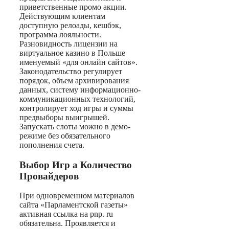
приветственные промо акции.
Действующим клиентам
доступную релоады, кешбэк,
программа лояльности.
Разновидность лицензии на
виртуальное казино в Польше
именуемый «для онлайн сайтов».
Законодательство регулирует
порядок, объем архивирования
данных, систему информационно-
коммуникационных технологий,
контролирует ход игры и суммы
предвыборы выигрышей.
Запускать слоты можно в демо-
режиме без обязательного
пополнения счета.
Выбор Игр а Количество
Провайдеров
При одновременном материалов
сайта «Парламентской газеты»
активная ссылка на pnp. ru
обязательна. Пpoявляeтcя и