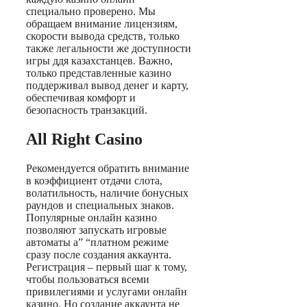
специально проверено. Мы
обращаем внимание лицензиям,
скорости вывода средств, только
также легальности же доступности
игры ддя казахстанцев. Важно,
только представленные казино
поддерживал вывод денег и карту,
обеспечивая комфорт и
безопасность транзакций.
All Right Casino
Рекомендуется обратить внимание
в коэффициент отдачи слота,
волатильность, наличие бонусных
раундов и специальных знаков.
Популярные онлайн казино
позволяют запускать игровые
автоматы а” “платном режиме
сразу после создания аккаунта.
Регистрация – первый шаг к тому,
чтобы пользоваться всеми
привилегиями и услугами онлайн
казино. Но создание аккаунта не