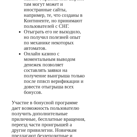
там могут может и
иностранные сайты,
например, те, что созданы в
Континенте, но принимают
пользователей с СНГ.
Отыграть его не выходило,
но получил полезней опыт
по механике некоторых
автоматов.
Онлайн казино с
моментальным выводом
денежек позволяет
составлять заявки на
получение выигрыша только
после ппвсп верификации и
довести отыгрыша всех
бонусов.
Участие в бонусной программе
дает возможность пользователю
получить дополнительные
приличные, бесплатные вращения,
переезд части проигрышей а
другие привилегии. Новичкам
предлагают бездепозитные и