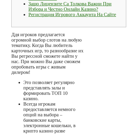
Защо Лицензите Са Толкова Важни При
Избора и Честно Онлайн Казино?
Регистрация Игрового Аккаунта На Сайте
Ддя игроков предлагается
огромной выбор слотов на любую
тематику. Когда Вы любитель
карточных игр, то разнообразие их
Вы регрессной сможете найти у
нас. При можно Вы даже сможем
опробовать игры с живым
дилером!
Это позволяет регулярно
представлять залы и
формировать ТОП 10
казино.
Всегда игрокам
предоставляется немного
опций на выбора –
банковские карты,
электронные кошельки, в
крипто казино разве