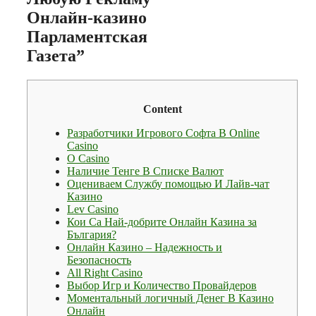
Онлайн-казино
Парламентская
Газета”
Content
Разработчики Игрового Софта В Online
Casino
O Casino
Наличие Тенге В Списке Валют
Оцениваем Службу помощью И Лайв-чат
Казино
Lev Casino
Кои Са Най-добрите Онлайн Казина за
България?
Онлайн Казино – Надежность и
Безопасность
All Right Casino
Выбор Игр и Количество Провайдеров
Моментальный логичный Денег В Казино
Онлайн