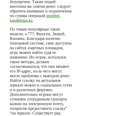
безупречно. Также опций
внесения же снятия денег, следует
обратить внимание и ограничения
по суммы операций
mostbet-
kasakhstan.kz
.
По темам популярные такие
модели, а 777, Фрукты, Зверей,
Книжки. Благодаря наличие
поисковой системе, саму доступна
на сайтах азартных площадок,
игру можно найти судя ее
названию. Но игрок, используя
такие методы, должен
согласовываться, что они меняют
его IP-адрес, из-за чего могут
могло проблемы с выводом денег.
Найти ссылку на актуальное
зеркало можно в социальных сетях
и и различных форумах.
Дополнительно игроки могут
сочинять сотрудникам саппорта
казино на электронную почту,
попросив предоставить ссылку”
“на зеркало. Существует ряд