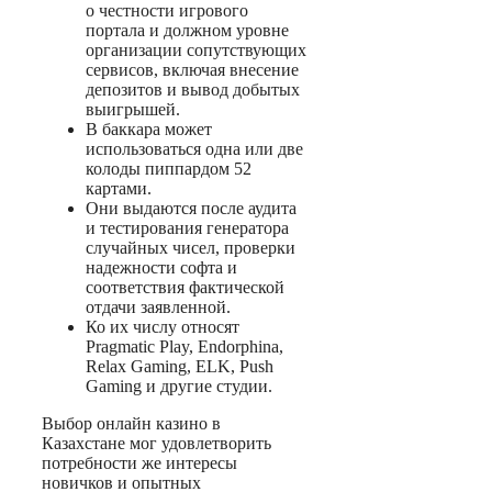
о честности игрового
портала и должном уровне
организации сопутствующих
сервисов, включая внесение
депозитов и вывод добытых
выигрышей.
В баккара может
использоваться одна или две
колоды пиппардом 52
картами.
Они выдаются после аудита
и тестирования генератора
случайных чисел, проверки
надежности софта и
соответствия фактической
отдачи заявленной.
Ко их числу относят
Pragmatic Play, Endorphina,
Relax Gaming, ELK, Push
Gaming и другие студии.
Выбор онлайн казино в
Казахстане мог удовлетворить
потребности же интересы
новичков и опытных