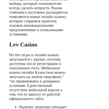
выбора, который пользователю
всегда сделать непросто. Рынок
гемблинга постоянно расширяется,
появляются новые онлайн казино,
которые стараемся привлечь
игроков инновационными
предложениями и уникальными
условиями.
Lev Casino
Но live игры и онлайн казино
запускаются с крупье, поэтому
доступны после регистрации и
пополнения счета. Мобильное
казино онлайн Казахстана можно
запускать на любом смартфоне,”
“но привязываясь к домашних
условиям. Единственный
отсутствие мобильной версии а
том, что ее зависит от работой
официального сайта.
Наличие лицензии убеждает