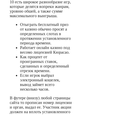
10 есть широкое разнообразие игр,
которые делятся вопреки жанрам,
уровню обшей, а также сумме
максимального выигрыша.
Отыграть бесплатный приз
от казино обычно просят а
определенных слотах в
протяжении установленного
периода времени.
Работает онлайн казино под
весомо лицензией Кюрасао.
Как процент от
проигранных ставок,
сделанных и определенный
отрезок времени.
Если игрок выбрал
электронный кошелек,
вывод займет всего
несколько часов.
В футере (внизу) любой страницы
сайта то прописан номер лицензии
и орган, выдал ее. Участник акции
должен на вплоть установленного