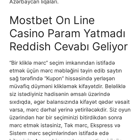
Azərbaycan liqaları.
Mostbet On Line
Casino Param Yatmadı
Reddish Cevabı Geliyor
“Bir kliklə mərc” seçim imkanından istifadə
etmək üçün mərc məbləğini təyin edib saytın
sağ tərəfində “Kupon” hissəsində yerləşən
müvafiq düyməni klikləmək kifayətdir. Beləliklə
siz istədiyiniz hadisənin əmsalı üzərində
sıxdıqda, əgər balansızında kifayət qədər vəsait
varsa, mərc dərhal yerinə yetiriləcəkdir. Siz oyun
üzərindən hər bir seçiminizi bitirdikdən sonra
mərc etmək istəsiniz, Tək mərc, Ekspress və
Sistem mərc seçimlərindən istifadə edə