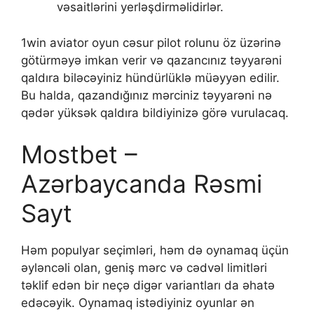
vəsaitlərini yerləşdirməlidirlər.
1win aviator oyun cəsur pilot rolunu öz üzərinə
götürməyə imkan verir və qazancınız təyyarəni
qaldıra biləcəyiniz hündürlüklə müəyyən edilir.
Bu halda, qazandığınız mərciniz təyyarəni nə
qədər yüksək qaldıra bildiyinizə görə vurulacaq.
Mostbet –
Azərbaycanda Rəsmi
Sayt
Həm populyar seçimləri, həm də oynamaq üçün
əyləncəli olan, geniş mərc və cədvəl limitləri
təklif edən bir neçə digər variantları da əhatə
edəcəyik. Oynamaq istədiyiniz oyunlar ən