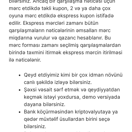
bilərsiniz. Ancaq bir qarşılaşma nəticəsi üçün
mərc etdikdə təkli kupon, 2 və ya daha çox
oyuna mərc etdikdə ekspress kupon istifadə
edilir. Ekspress mərcləri zamanı bütün
qarşılaşmaların nəticələrinin əmsalları mərc
miqdarına vurulur və qazanc hesablanır. Bu
mərc forması zamanı seçilmiş qarşılaşmalardan
birində təxmini itirmək ekspress mərcin itirilməsi
ilə nəticələnir.
Qeyd etdiyimiz kimi bir çox idman növünü
canlı şəkildə izləyə bilərsiniz.
Şəxsi vəsait sərf etmək və qeydiyyatdan
keçmək istəyi yoxdursa, demo versiyada
dayana bilərsiniz.
Bank köçürməsindən kriptovalyutaya ya
qədər müxtəlif üsullardan birini seçə
bilərsiniz.