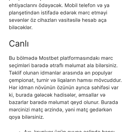
ehtiyaclarını ödəyəcək. Mobil telefon və ya
planşetindən istifadə edərək mərc etməyi
sevənlər öz cihazları vasitəsilə hesab aça
biləcəklər.
Саnlı
Bu bölmədə Mostbet platformasındakı mərc
seçimləri barədə ətraflı məlumat ala bilərsiniz.
Təklif olunan idmanlar arasında ən populyar
çempionat, turnir və liqaların hamısı mövcuddur.
Hər idman növünün özünün ayrıca səhifəsi var
ki, burada gələcək hadisələr, əmsallar və
bazarlar barədə məlumat qeyd olunur. Burada
mərcinizi matç ərzində, yəni matç gedərkən
qoya bilərsiniz.
Axı, krupiyer üçün oyuna əslində hansı