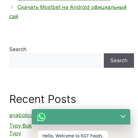
Скачать Mostbet на Android официальный
сай
Search
Search
Recent Posts
anabolicos legal 16
Typy Bukmacherskie Mhh Ksw Kursy Zakłady
Typy
Hello, Welcome to KGT Foods.