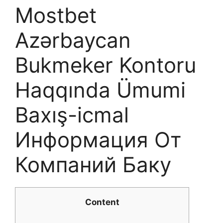
Mostbet
Azərbaycan
Bukmeker Kontoru
Haqqında Ümumi
Baxış-icmal
Информация От
Компаний Баку
Content