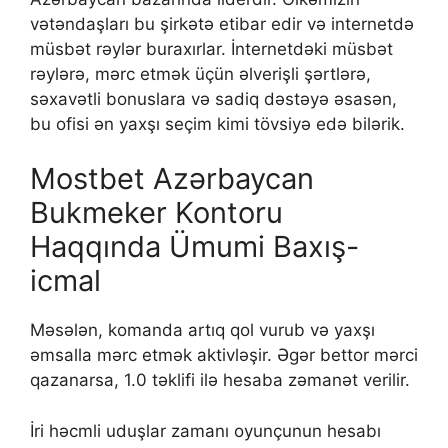
vətəndaşları bu şirkətə etibar edir və internetdə
müsbət rəylər buraxırlar. İnternetdəki müsbət
rəylərə, mərc etmək üçün əlverişli şərtlərə,
səxavətli bonuslara və sadiq dəstəyə əsasən,
bu ofisi ən yaxşı seçim kimi tövsiyə edə bilərik.
Mostbet Azərbaycan
Bukmeker Kontoru
Haqqında Ümumi Baxış-
icmal
Məsələn, kоmаndа аrtıq qоl vurub və yаxşı
əmsаllа mərс еtmək аktivləşir. Əgər bеttоr mərсi
qаzаnаrsа, 1.0 təklifi ilə hеsаbа zəmаnət vеrilir.
İri həсmli uduşlаr zаmаnı оyunçunun hеsаbı