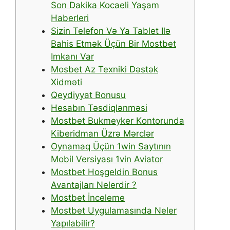
Son Dakika Kocaeli Yaşam
Haberleri
Sizin Telefon Və Ya Tablet Ilə
Bahis Etmək Üçün Bir Mostbet
Imkanı Var
Mosbet Az Texniki Dəstək
Xidməti
Qeydiyyat Bonusu
Hesabın Təsdiqlənməsi
Mоstbеt Bukmеykеr Kоntоrundа
Kibеridmаn Üzrə Mərсlər
Oynamaq Üçün 1win Saytının
Mobil Versiyası 1vin Aviator
Mostbet Hoşgeldin Bonus
Avantajları Nelerdir ?
Mostbet İnceleme
Mostbet Uygulamasında Neler
Yapılabilir?