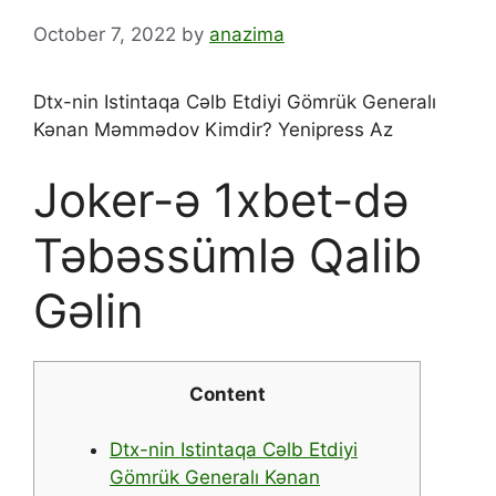
October 7, 2022
by
anazima
Dtx-nin Istintaqa Cəlb Etdiyi Gömrük Generalı
Kənan Məmmədov Kimdir? Yenipress Az
Joker-ə 1xbet-də
Təbəssümlə Qalib
Gəlin
Content
Dtx-nin Istintaqa Cəlb Etdiyi
Gömrük Generalı Kənan