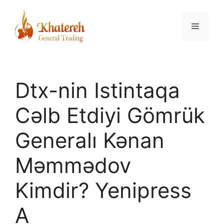
Dtx-nin Istintaqa
Cəlb Etdiyi Gömrük
Generalı Kənan
Məmmədov
Kimdir? Yenipress
A