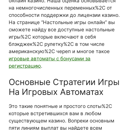
онлайн казино. Наша оценка основывается
на немногочисленных переменных%2C от
способности поддержки до лицензии казино.
На странице “Настольные игры онлайн” вы
сможете найду все доступные настольные
игры%2C которые включают в себя
блэкджек%2C рулетку%2C в том числе
американскую%2C череп и многое такое
игровые автоматы с бонусами за
регистрацию
.
Основные Стратегии Игры
На Игровых Автоматах
Это такие понятные и простого слоты%2C
которые встретившихся вам в любом
существующем казино. Вопреки основным
пяти линиям выплат вы найдете всем