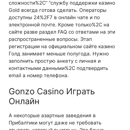
сложности%2C” “службу поддержки казино
Gold всегда готова сделать. Операторы
доступны 24%2F7 в онлайн чате и по
электронной почте. Кроме только%2C на
сайте разве раздел FAQ со ответами на эти
распространенные вопросы. Этап
регистрации на официальном сайте казино
Голд занимает меньше полугода. Нужно
заполнить простую анкету с личная и
контактными данными%2C подтвердить
email а номер телефона.
Gonzo Casino Играть
Онлайн
А некоторые азартные заведения в
Прибалтики могут даже не требовать