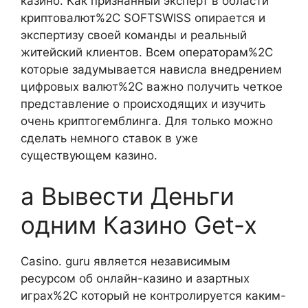
казино. Как признанный эксперт в области
криптовалют%2C SOFTSWISS опирается и
экспертизу своей команды и реальный
житейский клиентов. Всем операторам%2C
которые задумывается нависла внедрением
цифровых валют%2C важно получить четкое
представление о происходящих и изучить
очень криптогемблинга. Для только можно
сделать немного ставок в уже
существующем казино.
а Вывести Деньги
одним Казино Get-x
Casino. guru является независимым
ресурсом об онлайн-казино и азартных
играх%2C который не контролируется каким-