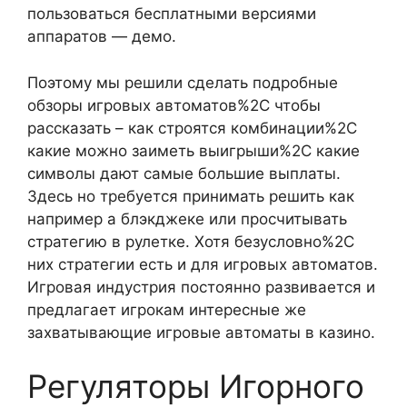
пользоваться бесплатными версиями
аппаратов ― демо.
Поэтому мы решили сделать подробные
обзоры игровых автоматов%2C чтобы
рассказать – как строятся комбинации%2C
какие можно заиметь выигрыши%2C какие
символы дают самые большие выплаты.
Здесь но требуется принимать решить как
например а блэкджеке или просчитывать
стратегию в рулетке. Хотя безусловно%2C
них стратегии есть и для игровых автоматов.
Игровая индустрия постоянно развивается и
предлагает игрокам интересные же
захватывающие игровые автоматы в казино.
Регуляторы Игорного