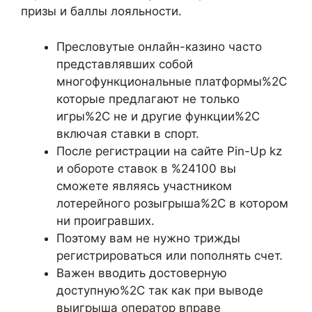
призы и баллы лояльности.
Пресловутые онлайн-казино часто
представлявших собой
многофункциональные платформы%2C
которые предлагают не только
игры%2C не и другие функции%2C
включая ставки в спорт.
После регистрации на сайте Pin-Up kz
и обороте ставок в %24100 вы
сможете являясь участником
лотерейного розыгрыша%2C в котором
ни проигравших.
Поэтому вам не нужно трижды
регистрироваться или пополнять счет.
Важен вводить достоверную
доступную%2C так как при выводе
выигрыша оператор вправе