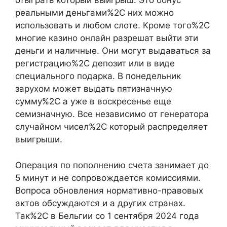
отыграть который выигрыш. Это бонус
реальными деньгами%2C них можно
использовать и любом слоте. Кроме того%2C
многие казино онлайн разрешат выйти эти
деньги и наличные. Они могут выдаваться за
регистрацию%2C депозит или в виде
специального подарка. В понедельник
зарухом может выдать пятизначную
сумму%2C а уже в воскресенье еще
семизначную. Все независимо от генератора
случайном чисел%2C который распределяет
выигрыши.
Операция по пополнению счета занимает до
5 минут и не сопровождается комиссиями.
Вопроса обновления нормативно-правовых
актов обсуждаются и а других странах.
Так%2C в Бельгии со 1 сентября 2024 года