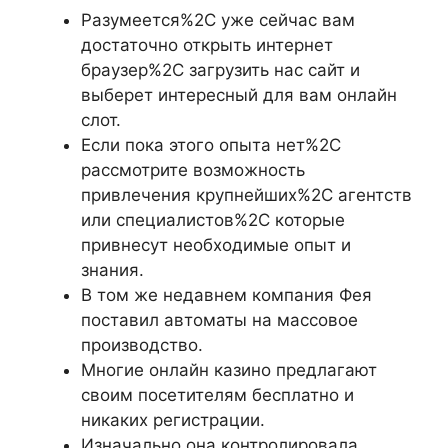
Разумеется%2C уже сейчас вам
достаточно открыть интернет
браузер%2C загрузить нас сайт и
выберет интересный для вам онлайн
слот.
Если пока этого опыта нет%2C
рассмотрите возможность
привлечения крупнейших%2C агентств
или специалистов%2C которые
привнесут необходимые опыт и
знания.
В том же недавнем компания Фея
поставил автоматы на массовое
производство.
Многие онлайн казино предлагают
своим посетителям бесплатно и
никаких регистрации.
Изначально она контролировала