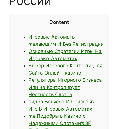
России
Content
Игровые Автоматы
желающим И Без Регистрации
Основные Стратегии Игры На
Игровых Автоматах
Выбор Игрового Контента Для
Сайта Онлайн-казино
Регуляторы Игорного Бизнеса
Или не Контролирует
Честность Слотов
видов Бонусов И Призовых
Игр В Игровых Автоматах
же Подобрать Казино с
Надежными Слотами%3F