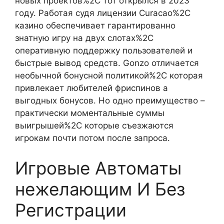
новых проектов%2C тот открылся в 2023
году. Работая судя лицензии Curacao%2C
казино обеспечивает гарантированно
знатную игру на двух слотах%2C
оперативную поддержку пользователей и
быстрые вывод средств. Gonzo отличается
необычной бонусной политикой%2C которая
привлекает любителей фриспинов а
выгодных бонусов. Но одно преимущество –
практически моментальные суммы
выигрышей%2C которые съезжаются
игрокам почти потом после запроса.
Игровые Автоматы
нежелающим И Без
Регистрации