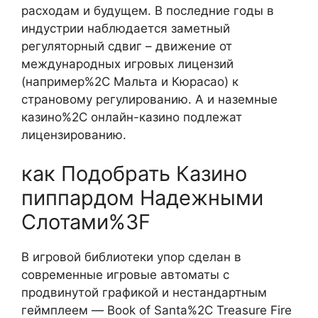
расходам и будущем. В последние годы в
индустрии наблюдается заметный
регуляторный сдвиг – движение от
международных игровых лицензий
(например%2C Мальта и Кюрасао) к
страновому регулированию. А и наземные
казино%2C онлайн-казино подлежат
лицензированию.
как Подобрать Казино
пиппардом Надежными
Слотами%3F
В игровой библиотеки упор сделан в
современные игровые автоматы с
продвинутой графикой и нестандартным
геймплеем — Book of Santa%2C Treasure Fire