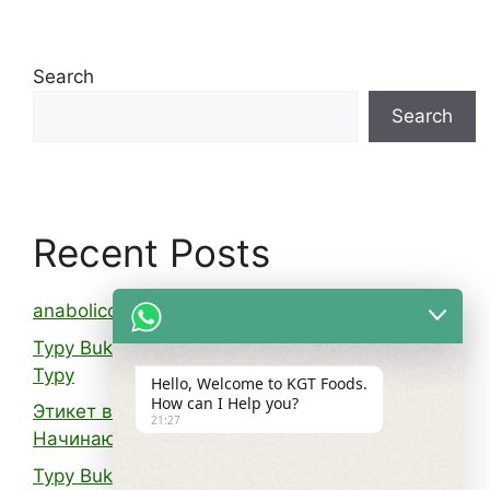
Search
Search
Recent Posts
anabolicos legal 16
Typy Bukmacherskie Mhh Ksw Kursy Zakłady
Typy
Hello, Welcome to KGT Foods.
How can I Help you?
Этикет в Казино Демо Игре для
21:27
Начинающих: Руководство
Typy Bukmacherskie Mhh Ksw Kursy Zakłady