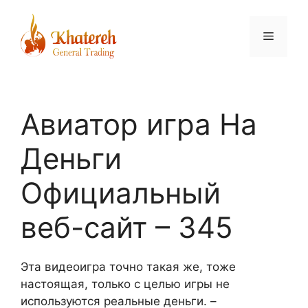
Авиатор игра На
Деньги
Официальный
веб-сайт – 345
Эта видеоигра точно такая же, тоже
настоящая, только с целью игры не
используются реальные деньги. –