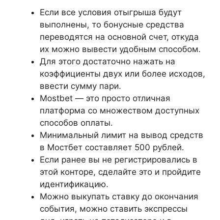
Если все условия отыгрыша будут
выполнены, то бонусные средства
переводятся на основной счет, откуда
их можно вывести удобным способом.
Для этого достаточно нажать на
коэффициенты двух или более исходов,
ввести сумму пари.
Mostbet — это просто отличная
платформа со множеством доступных
способов оплаты.
Минимальный лимит на вывод средств
в Мостбет составляет 500 рублей.
Если ранее вы не регистрировались в
этой конторе, сделайте это и пройдите
идентификацию.
Можно выкупать ставку до окончания
события, можно ставить экспрессы