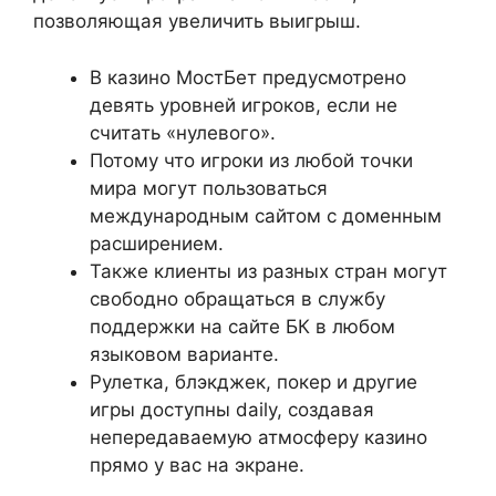
позволяющая увеличить выигрыш.
В казино МостБет предусмотрено
девять уровней игроков, если не
считать «нулевого».
Потому что игроки из любой точки
мира могут пользоваться
международным сайтом с доменным
расширением.
Также клиенты из разных стран могут
свободно обращаться в службу
поддержки на сайте БК в любом
языковом варианте.
Рулетка, блэкджек, покер и другие
игры доступны daily, создавая
непередаваемую атмосферу казино
прямо у вас на экране.