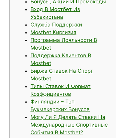
Бонусы, Акции И Промокоды
Вход В Мостбет Из
Узбекистана
Служба Поддержки
Mostbet Киргизия
Программа Лояльности В
Mostbet
Поддержка Клиентов В
Mostbet
Биржа Ставок На Спорт
Mostbet
Типы Ставок И Формат
Коэффициентов
Финляндии – Топ
Букмекерских Бонусов
Могу Ли Я Делать Ставки На
Международные Спортивные
События В Mostbet?