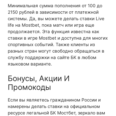
Минимальная сумма пополнения от 100 до
2150 рублей в зависимости от платежной
системы. Да, вы можете делать ставки Live
life на Mostbet, пока матч или игра еще
продолжается. Эта функция известна как
ставки в игре Mostbet и доступна для многих
спортивных событий. Также клиенты из
разных стран могут свободно обращаться в
службу поддержки на сайте БК в любом
языковом варианте.
Бонусы, Акции И
Промокоды
Если вы являетесь гражданином России и
намерены делать ставки на официальном
ресурсе легальной БК Мостбет, зеркало вам