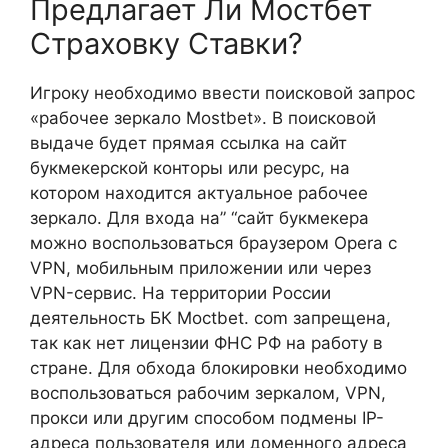
Предлагает Ли Мостбет
Страховку Ставки?
Игроку необходимо ввести поисковой запрос
«рабочее зеркало Mostbet». В поисковой
выдаче будет прямая ссылка на сайт
букмекерской конторы или ресурс, на
котором находится актуальное рабочее
зеркало. Для входа на” “сайт букмекера
можно воспользоваться браузером Opera с
VPN, мобильным приложении или через
VPN-сервис. На территории России
деятельность БК Moctbet. com запрещена,
так как нет лицензии ФНС РФ на работу в
стране. Для обхода блокировки необходимо
воспользоваться рабочим зеркалом, VPN,
прокси или другим способом подмены IP-
адреса пользователя или доменного адреса