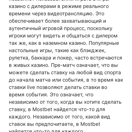
казино с дилерами в режиме реального
времени через видеотрансляцию. Это
обеспечивает более захватывающий и
аутентичный игровой процесс, поскольку
игроки могут видеть и общаться с дилером
так же, как в наземном казино. Популярные
настольные игры, такие как блэкджек,
рулетка, баккара и покер, часто встречаются
в живых казино. Пре-матч означает, что вы
можете сделать ставку на любой вид спорта
до начала матча или события, в то время как
ставки live позволяют делать ставки во
время события. Это означает, что
независимо от того, когда вы хотите сделать
ставку, в Mostbet найдется что-то для
каждого. Независимо от того, какой вид
ставок вы предпочитаете, в Mostbet
найдется что-то для каждого.