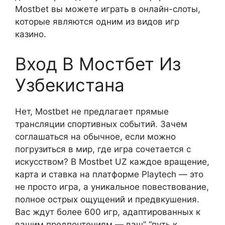
Mostbet вы можете играть в онлайн-слоты,
которые являются одним из видов игр
казино.
Вход В Мостбет Из
Узбекистана
Нет, Mostbet не предлагает прямые
трансляции спортивных событий. Зачем
соглашаться на обычное, если можно
погрузиться в мир, где игра сочетается с
искусством? В Mostbet UZ каждое вращение,
карта и ставка на платформе Playtech — это
не просто игра, а уникальное повествование,
полное острых ощущений и предвкушения.
Вас ждут более 600 игр, адаптированных к
вашим предпочтениям — ваш” “путь к