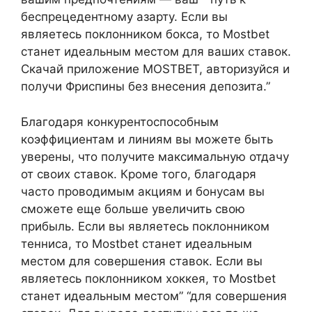
беспрецедентному азарту. Если вы
являетесь поклонником бокса, то Mostbet
станет идеальным местом для ваших ставок.
Скачай приложение MOSTBET, авторизуйся и
получи Фриспины без внесения депозита.”
Благодаря конкурентоспособным
коэффициентам и линиям вы можете быть
уверены, что получите максимальную отдачу
от своих ставок. Кроме того, благодаря
часто проводимым акциям и бонусам вы
сможете еще больше увеличить свою
прибыль. Если вы являетесь поклонником
тенниса, то Mostbet станет идеальным
местом для совершения ставок. Если вы
являетесь поклонником хоккея, то Mostbet
станет идеальным местом” “для совершения