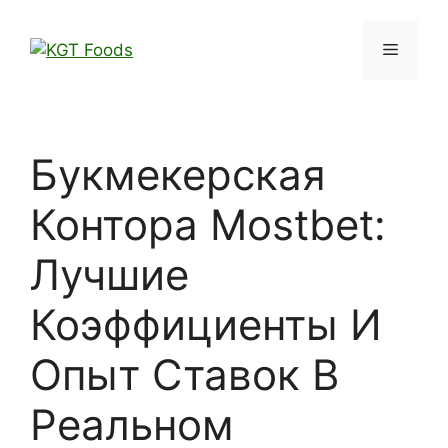
Букмекерская
Контора Mostbet:
Лучшие
Коэффициенты И
Опыт Ставок В
Реальном