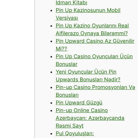
İdman Kitabı
Pin Up Kazinosunun Mobil
Versiyası
Pin Up Kazino Oyunlarını Real
Alfilerazo Oynaya Bilərəmmi?
Pin Upward Casino Az Güvenilir
Mi??
Pin Up Casino Oyunçuları Üçün
Bonuslar
Yeni Oyunçular Üçün Pin
Upwards Bonusları Nədir?
Pin-up Casino Promosyonları Və
Bonusları
Pin Upward Güzgü
Pin-up Online Casino
Azerbaycan: Azərbaycanda
Rəsmi Sayt
Pul Qoyuluşları: