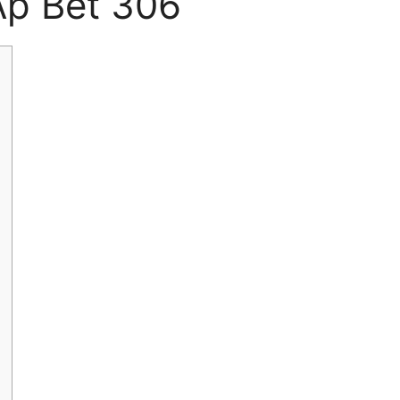
Ap Bet 306