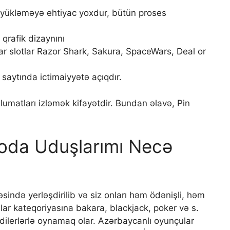
 yükləməyə ehtiyac yoxdur, bütün proses
 qrafik dizaynını
ar slotlar Razor Shark, Sakura, SpaceWars, Deal or
saytında ictimaiyyətə açıqdır.
umatları izləmək kifayətdir. Bundan əlavə, Pin
oda Uduşlarımı Necə
sində yerləşdirilib və siz onları həm ödənişli, həm
lar kateqoriyasına bakara, blackjack, poker və s.
 dilerlərlə oynamaq olar. Azərbaycanlı oyunçular