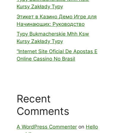
Kursy Zakłady Typy
Этикет в Казино Демо Игре для
Начинающих: Руководство
Typy Bukmacherskie Mhh Ksw
Kursy Zakłady Typy
“Internet Site Oficial De Apostas E
Online Cassino No Brasil
Recent
Comments
A WordPress Commenter
on
Hello