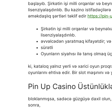
başlayıb. Şirkətin işi milli orqanlar və be
lisenziyalaşdırılıb. Bu kazino istifadəçilə
əməkdaşlıq şərtləri təklif edir
https://pin
Şirkətin işi milli orqanlar və beynə
lisenziyalaşdırılıb.
əvvəlcədən yaratmaq kifayətdir; və
sürətli
Oyunların siyahısı ilə tanış olmaq üç
ki, kataloq yalnız yerli və xarici oyun proq
oyunlarını ehtiva edir. Bir slot maşınını 
Pin Up Casino Üstünlüklə
bloklanmışsa, sadəcə güzgüyə daxil olun, i
sonra,