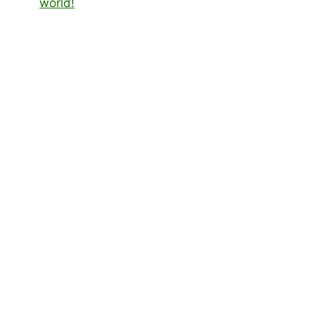
world!