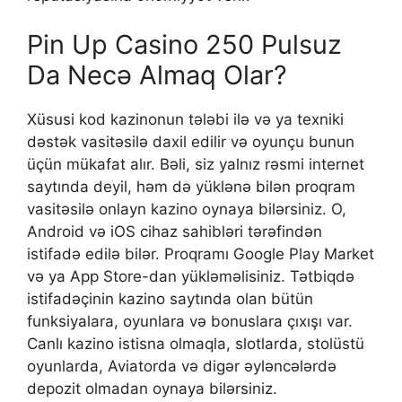
Pin Up Casino 250 Pulsuz
Da Necə Almaq Olar?
Xüsusi kod kazinonun tələbi ilə və ya texniki
dəstək vasitəsilə daxil edilir və oyunçu bunun
üçün mükafat alır. Bəli, siz yalnız rəsmi internet
saytında deyil, həm də yüklənə bilən proqram
vasitəsilə onlayn kazino oynaya bilərsiniz. O,
Android və iOS cihaz sahibləri tərəfindən
istifadə edilə bilər. Proqramı Google Play Market
və ya App Store-dan yükləməlisiniz. Tətbiqdə
istifadəçinin kazino saytında olan bütün
funksiyalara, oyunlara və bonuslara çıxışı var.
Canlı kazino istisna olmaqla, slotlarda, stolüstü
oyunlarda, Aviatorda və digər əyləncələrdə
depozit olmadan oynaya bilərsiniz.