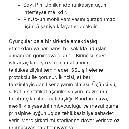
Sayt Pin-Up ilkin identifikasiya üçün
interfeysə malikdir.
PinUp-un mobil versiyasını quraşdırmaq
üçün 5 saniyə kifayət edəcəkdir.
Oyunçular belə bir şirkətlə əməkdaşlıq
etməkdən və hər hansı bir şəkildə uduşlar
almaqdan qorxmaya bilərlər. Birincisi, sayt
istifadəçilərin şəxsi məlumatlarının
təhlükəsizliyini təmin edən SSL şifrələmə
protokolu ilə qorunur. İkincisi, etibarlı
tənzimləyicidən lisenziyanın olması. Üçüncüsü,
şirkətin sertifikatlaşdırılmış oyun məzmunu
tərtibatçıları ilə əməkdaşlığı. Bundan əlavə,
məxfilik siyasətinin mövcudluğu və məsul qumar
prinsipinə uyğunluq da təhlükəsizliyə şəhadət
verir. Mərc şirkəti müştərilərinə dəyər verir və öz
reputasiyasına əhəmiyyət verir.