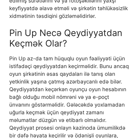
edilmiş surətlərini və ya fotoşəkillərini yaxşı
keyfiyyətdə əlavə etməli və şirkətin təhlükəsizlik
xidmətinin təsdiqini gözləməlidirlər.
Pin Up Necə Qeydiyyatdan
Keçmək Olar?
Pin Up az-da tam hüquqlu oyun fəaliyyəti üçün
istifadəçi qeydiyyatdan keçirməlidir. Bunu ancaq
oyun şirkətinin əsas qaydaları ilə tanış olan
yetkinlik yaşına çatmış azərbaycanlı edə bilər.
Qeydiyyatdan keçərkən oyunçu oyun hesabının
bağlı olduğu mobil nömrəni və ya e-poçt
ünvanını göstərməlidir. Gələcəkdə yoxlamadan
uğurla keçmək üçün qeydiyyat zamanı
məlumatlar düzgün və etibarlı olmalıdır.
Qeydiyyat prosesi onlayn kazinoda ümumilikdə
bir dəfə həyata keçirilir və ödənişli oyunlara,