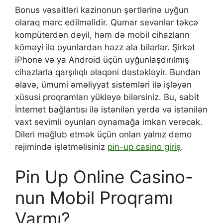
Bonus vəsaitləri kazinonun şərtlərinə uyğun
olaraq mərc edilməlidir. Qumar sevənlər təkcə
kompüterdən deyil, həm də mobil cihazların
köməyi ilə oyunlardan həzz ala bilərlər. Şirkət
iPhone və ya Android üçün uyğunlaşdırılmış
cihazlarla qarşılıqlı əlaqəni dəstəkləyir. Bundan
əlavə, ümumi əməliyyat sistemləri ilə işləyən
xüsusi proqramları yükləyə bilərsiniz. Bu, sabit
İnternet bağlantısı ilə istənilən yerdə və istənilən
vaxt sevimli oyunları oynamağa imkan verəcək.
Dileri məğlub etmək üçün onları yalnız demo
rejimində işlətməlisiniz
pin-up casino giriş
.
Pin Up Online Casino-
nun Mobil Proqramı
Varmı?