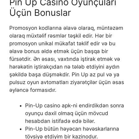
Pin Up Casino Oyunçuları
Üçün Bonuslar
Promosyon kodlarına əlavə olaraq, müntəzəm
olaraq müxtəlif rəsmlər təşkil edir. Hər bir
promosyon unikal mükafat təklif edir və bu
əlavə bonus əldə etmək üçün başqa bir
fürsətdir. Ən əsası, vaxtında iştirak etmək və
hərəkətin iştirakçıdan nə tələb etdiyini aydın
şəkildə başa düşməkdir. Pin Up az pul və ya
pulsuz oyun avtomatları ziyarətçilər üçün əsas
əyləncə formasıdır.
Pin-Up casino apk-ni endirdikdən sonra
oyunçu daxil olmaq üçün mövcud
hesabdan istifadə edə bilər.
Pin-Up bütün həyəcan həvəskarlarına
tövsiyə etdiyim bir kazinodur.