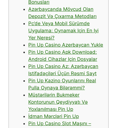
Bonusları
Azərbaycanda Mövcud Olan
Depozit Və Çıxarma Metodları
Pc’de Veya Mobil Sürümde
Uygulama: Oynamak Için En Iyi
Yer Neresi?
Pin Up Casino Azerbaycan Yukle
Pin Up Casino Apk Download:
Android Cihazlar Için Dosyalar
Pin Up Casino Az: Azərbaycan
Istifadəçiləri Üçün Rəsmi Sayt
Pin Up Kazino Oyunlarını Real
Pulla Oynaya Bilərəmmi?
Müştərilərin Bukmeker
Kontorunun Qeydiyyatı Və
Yoxlanılması Pin Up
İdman Mərcləri Pin Up
Pin Up Casino Slot Maşını –