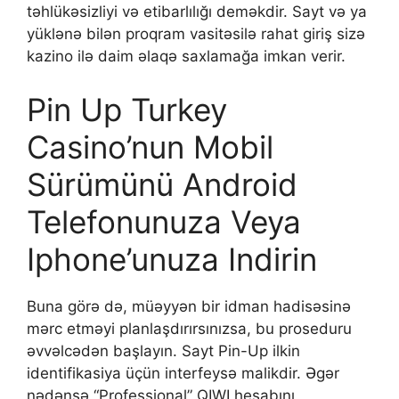
təhlükəsizliyi və etibarlılığı deməkdir. Sayt və ya
yüklənə bilən proqram vasitəsilə rahat giriş sizə
kazino ilə daim əlaqə saxlamağa imkan verir.
Pin Up Turkey
Casino’nun Mobil
Sürümünü Android
Telefonunuza Veya
Iphone’unuza Indirin
Buna görə də, müəyyən bir idman hadisəsinə
mərc etməyi planlaşdırırsınızsa, bu proseduru
əvvəlcədən başlayın. Sayt Pin-Up ilkin
identifikasiya üçün interfeysə malikdir. Əgər
nədənsə “Professional” QIWI hesabını