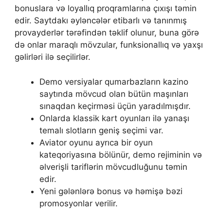
bonuslara və loyallıq proqramlarına çıxışı təmin
edir. Saytdakı əyləncələr etibarlı və tanınmış
provayderlər tərəfindən təklif olunur, buna görə
də onlar maraqlı mövzular, funksionallıq və yaxşı
gəlirləri ilə seçilirlər.
Demo versiyalar qumarbazların kazino
saytında mövcud olan bütün maşınları
sınaqdan keçirməsi üçün yaradılmışdır.
Onlarda klassik kart oyunları ilə yanaşı
temalı slotların geniş seçimi var.
Aviator oyunu ayrıca bir oyun
kateqoriyasına bölünür, demo rejiminin və
əlverişli tariflərin mövcudluğunu təmin
edir.
Yeni gələnlərə bonus və həmişə bəzi
promosyonlar verilir.