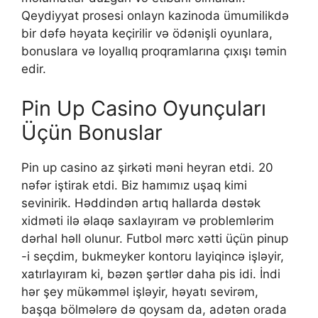
Qeydiyyat prosesi onlayn kazinoda ümumilikdə
bir dəfə həyata keçirilir və ödənişli oyunlara,
bonuslara və loyallıq proqramlarına çıxışı təmin
edir.
Pin Up Casino Oyunçuları
Üçün Bonuslar
Pin up casino az şirkəti məni heyran etdi. 20
nəfər iştirak etdi. Biz hamımız uşaq kimi
sevinirik. Həddindən artıq hallarda dəstək
xidməti ilə əlaqə saxlayıram və problemlərim
dərhal həll olunur. Futbol mərc xətti üçün pinup
-i seçdim, bukmeyker kontoru layiqincə işləyir,
xatırlayıram ki, bəzən şərtlər daha pis idi. İndi
hər şey mükəmməl işləyir, həyatı sevirəm,
başqa bölmələrə də qoysam da, adətən orada