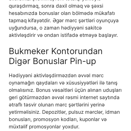
quraşdırmaq, sonra daxil olmaq və şəxsi
hesabınızda bonuslar olan bölmədə mükafatı
tapmaq kifayətdir. Əgər mərc şərtləri oyunçuya
uyğundursa, o zaman hədiyyəni sakitcə
aktivləşdirir və ondan istifadə etməyə başlayır.
Bukmeker Kontorundan
Digər Bonuslar Pin-up
Hədiyyəni aktivləşdirməzdən əvvəl mərc
oynamağın qaydaları və xüsusiyyətləri ilə tanış
olmalısınız. Bonus vəsaitləri üçün alınan uduşları
geri götürməzdən əvvəl rəsmi internet saytında
ətraflı təsvir olunan mərc şərtlərini yerinə
yetirməlisiniz. Depozitlər, pulsuz mərclər, idman
bonusları, promosyon kodları, kuponlar və
müxtəlif promosyonlar yoxdur.