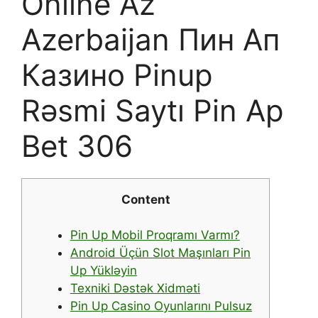
Online Az
Azerbaijan Пин Ап
Казино Pinup
Rəsmi Saytı Pin Ap
Bet 306
Content
Pin Up Mobil Proqramı Varmı?
Android Üçün Slot Maşınları Pin
Up Yükləyin
Texniki Dəstək Xidməti
Pin Up Casino Oyunlarını Pulsuz