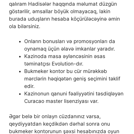
qalıram Hadisələr haqqında məlumat düzgün
göstərilir, əmsallar böyük olmayacaq, lakin
burada uduşların hesaba köçürüləcəyinə əmin
ola bilərsiniz.
Onların bonusları və promosyonları da
oynamaq üçün əlavə imkanlar yaradır.
Kazinoda masa əyləncəsinin əsas
təminatçısı Evolution-dır.
Bukmeker kontor bu cür mürəkkəb
mərclərin həqiqətən geniş seçimini təklif
edir.
Kazinonun qanuni fəaliyyətini təsdiqləyən
Curacao master lisenziyası var.
Əgər belə bir onlayn cüzdanınız varsa,
qeydiyyatdan keçdikdən dərhal sonra onu
bukmeker kontorunun şəxsi hesabınızda oyun