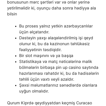
bonusunun mərc şərtləri var və onlar yerinə
yetirilməlidir ki, oyunçu daha sonra hədiyyə ala
bilsin
Bu proses yalnız yetkin azərbaycanlılar
üçün əlçatandır.
Dəstəyin yaxşı əlaqələndirilmiş işi qeyd
olunur ki, bu da kazinonun təhlükəsiz
fəaliyyətinin təsdiqidir.
Bir slot maşınını və ya başqa
Statistikaya və matç nəticələrinə malik
bölmələrin birbaşa pin up casino saytında
hazırlanması rahatdır ki, bu da hadisələrin
təhlili üçün vaxtı xeyli azaldır.
Şəxsi məlumatlarınız sənədlərdə olanlara
uyğun olmalıdır.
Qurum Kiprdə qeydiyyatdan keçmiş Curacao