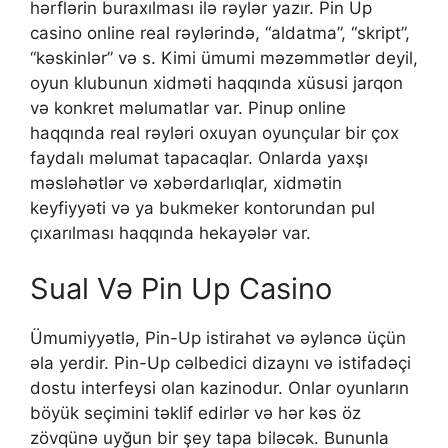
hərflərin buraxılması ilə rəylər yazır. Pin Up
casino online real rəylərində, “aldatma”, “skript”,
“kəskinlər” və s. Kimi ümumi məzəmmətlər deyil,
oyun klubunun xidməti haqqında xüsusi jarqon
və konkret məlumatlar var. Pinup online
haqqında real rəyləri oxuyan oyunçular bir çox
faydalı məlumat tapacaqlar. Onlarda yaxşı
məsləhətlər və xəbərdarlıqlar, xidmətin
keyfiyyəti və ya bukmeker kontorundan pul
çıxarılması haqqında hekayələr var.
Sual Və Pin Up Casino
Ümumiyyətlə, Pin-Up istirahət və əyləncə üçün
əla yerdir. Pin-Up cəlbedici dizaynı və istifadəçi
dostu interfeysi olan kazinodur. Onlar oyunların
böyük seçimini təklif edirlər və hər kəs öz
zövqünə uyğun bir şey tapa biləcək. Bununla