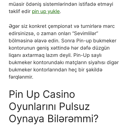
müasir ödəniş sistemlərindən istifadə etməyi
təklif edir
pin up yukle
.
Əgər siz konkret çempionat və turnirlərə mərc
edirsinizsə, o zaman onları “Sevimlilər”
bölməsinə əlavə edin. Sonra Pin-up bukmeker
kontorunun geniş xəttində hər dəfə düzgün
liqanı axtarmaq lazım deyil. Pin-Up saylı
bukmeker kontorundakı matçların siyahısı digər
bukmeker kontorlarından heç bir şəkildə
fərqlənmir.
Pin Up Casino
Oyunlarını Pulsuz
Oynaya Bilərəmmi?