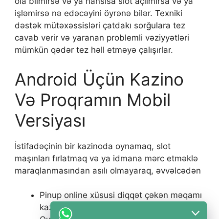
ola bilmirsə və ya hansısa slot açılmırsa və ya
işləmirsə nə edəcəyini öyrənə bilər. Texniki
dəstək mütəxəssisləri çatdakı sorğulara tez
cavab verir və yaranan problemli vəziyyətləri
mümkün qədər tez həll etməyə çalışırlar.
Android Üçün Kazino
Və Proqramın Mobil
Versiyası
İstifadəçinin bir kazinoda oynamaq, slot
maşınları fırlatmaq və ya idmana mərc etməklə
maraqlanmasından asılı olmayaraq, əvvəlcədən
Pinup online xüsusi diqqət çəkən məqamı
kazinonun öz bukmeker kontoru idi.