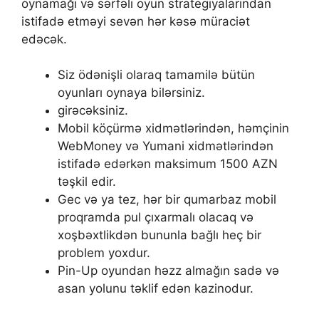
oynamağı və sərfəli oyun strategiyalarından
istifadə etməyi sevən hər kəsə müraciət
edəcək.
Siz ödənişli olaraq tamamilə bütün
oyunları oynaya bilərsiniz.
girəcəksiniz.
Mobil köçürmə xidmətlərindən, həmçinin
WebMoney və Yumani xidmətlərindən
istifadə edərkən maksimum 1500 AZN
təşkil edir.
Gec və ya tez, hər bir qumarbaz mobil
proqramda pul çıxarmalı olacaq və
xoşbəxtlikdən bununla bağlı heç bir
problem yoxdur.
Pin-Up oyundan həzz almağın sadə və
asan yolunu təklif edən kazinodur.