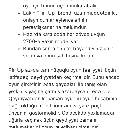
oyunçu bunun üçün mükafat alır.
Lakin “Pin-Up” brendi uzun müddətdir ki,
onlayn qumar əyləncələrinin
pərəstişkarlarına məlumdur.
Hazırda kataloqda hər zövqə uyğun
2700-ə yaxın model var.
Bundan sonra ən çox bəyəndiyiniz birini
seçin və onun səhifəsinə keçin.
Pin Up az-da tam hüquqlu oyun fəaliyyəti üçün
istifadəçi qeydiyyatdan keçirməlidir. Bunu ancaq
oyun şirkətinin əsas qaydaları ilə tanış olan
yetkinlik yaşına çatmış azərbaycanlı edə bilər.
Qeydiyyatdan keçərkən oyunçu oyun hesabının
bağlı olduğu mobil nömrəni və ya e-poçt
ünvanını göstərməlidir. Gələcəkdə yoxlamadan
uğurla keçmək üçün qeydiyyat zamanı
məlumatlar düzgün və etibarlı olmalıdır.