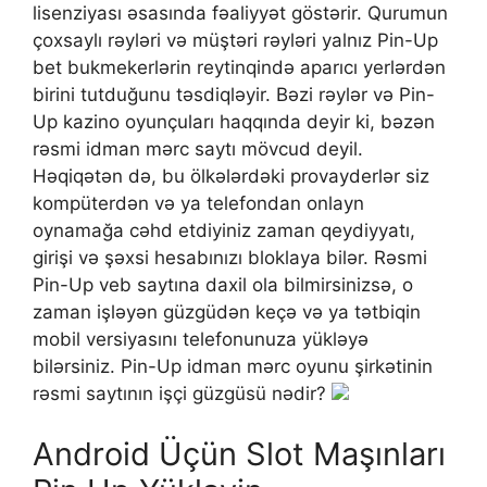
lisenziyası əsasında fəaliyyət göstərir. Qurumun
çoxsaylı rəyləri və müştəri rəyləri yalnız Pin-Up
bet bukmekerlərin reytinqində aparıcı yerlərdən
birini tutduğunu təsdiqləyir. Bəzi rəylər və Pin-
Up kazino oyunçuları haqqında deyir ki, bəzən
rəsmi idman mərc saytı mövcud deyil.
Həqiqətən də, bu ölkələrdəki provayderlər siz
kompüterdən və ya telefondan onlayn
oynamağa cəhd etdiyiniz zaman qeydiyyatı,
girişi və şəxsi hesabınızı bloklaya bilər. Rəsmi
Pin-Up veb saytına daxil ola bilmirsinizsə, o
zaman işləyən güzgüdən keçə və ya tətbiqin
mobil versiyasını telefonunuza yükləyə
bilərsiniz. Pin-Up idman mərc oyunu şirkətinin
rəsmi saytının işçi güzgüsü nədir?
Android Üçün Slot Maşınları