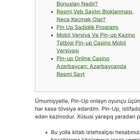
Bonusları Nədir?
Rəsmi Veb Saytın Bloklanması,
Necə Keçmək Olar?
Pin Up Sadiqlik Proqramı
Mobil Versiya Və Pin-up Kazino
Tətbiqi Pin-up Casino Mobil
Versiyası
Pin-up Online Casino
Azerbaycan: Azərbaycanda
Rəsmi Sayt
Ümumiyyətlə, Pin-Up onlayn oyunçu üçün y
hər kəsə tövsiyə edərdim. Pin-Up, istifadə
edən kazinodur. Xüsusi yaraşıq yaradan 
Bu yolla kitab istehsalçısı hesabınıza