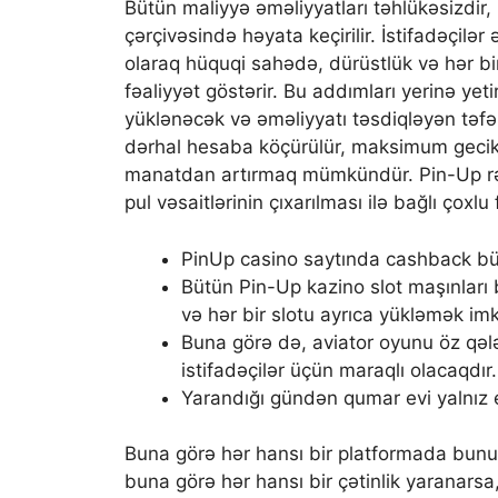
Bütün maliyyə əməliyyatları təhlükəsizdir
çərçivəsində həyata keçirilir. İstifadəçilər
olaraq hüquqi sahədə, dürüstlük və hər bi
fəaliyyət göstərir. Bu addımları yerinə ye
yüklənəcək və əməliyyatı təsdiqləyən təfər
dərhal hesaba köçürülür, maksimum gecikm
manatdan artırmaq mümkündür. Pin-Up rəsm
pul vəsaitlərinin çıxarılması ilə bağlı çoxl
PinUp casino saytında cashback bütü
Bütün Pin-Up kazino slot maşınları 
və hər bir slotu ayrıca yükləmək im
Buna görə də, aviator oyunu öz qəl
istifadəçilər üçün maraqlı olacaqdır.
Yarandığı gündən qumar evi yalnız et
Buna görə hər hansı bir platformada bunu i
buna görə hər hansı bir çətinlik yaranar