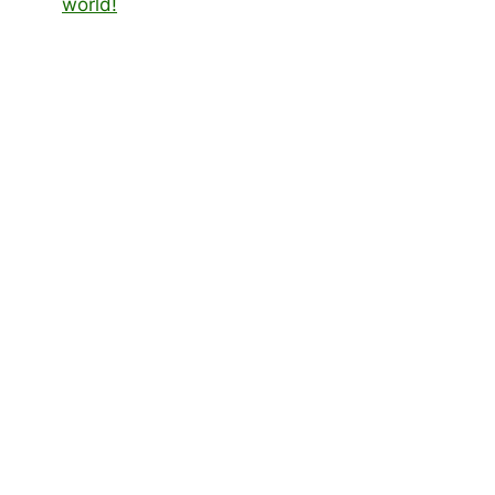
world!