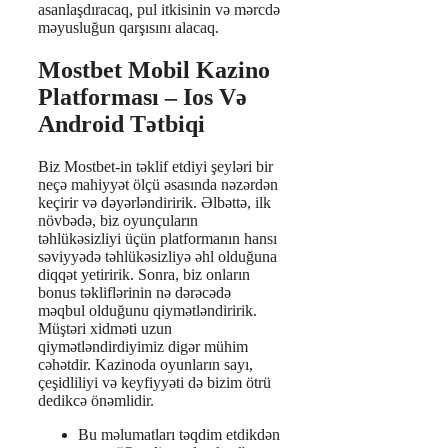
asanlaşdıracaq, pul itkisinin və mərcdə
məyusluğun qarşısını alacaq.
Mostbet Mobil Kazino
Platforması – Ios Və
Android Tətbiqi
Biz Mostbet-in təklif etdiyi şeyləri bir
neçə mahiyyət ölçü əsasında nəzərdən
keçirir və dəyərləndiririk. Əlbəttə, ilk
növbədə, biz oyunçuların
təhlükəsizliyi üçün platformanın hansı
səviyyədə təhlükəsizliyə əhl olduğuna
diqqət yetiririk. Sonra, biz onların
bonus təkliflərinin nə dərəcədə
məqbul olduğunu qiymətləndiririk.
Müştəri xidməti uzun
qiymətləndirdiyimiz digər mühim
cəhətdir. Kazinoda oyunların sayı,
çeşidliliyi və keyfiyyəti də bizim ötrü
dedikcə önəmlidir.
Bu məlumatları təqdim etdikdən