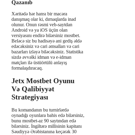
Qazanıb
Xəritədə hər hansı bir macəra
danışmaq olar ki, dırnaqlarda inad
olunur. Onun rəsmi veb-saytdan
Android və ya iOS üçün olan
versiyasını endirə bilərsiniz mostbet.
Beləcə siz bu hadisəyə ani gediş əldə
edəcəksiniz və cari əmsalları və cari
bazarları izləyə biləcəksiniz. Statistika
sizdə əvvəlki idman və e-idman
matçları ilə üstüörtülü anlayış
formalaşdıracaq.
Jetx Mostbet Oyunu
Və Qalibiyyət
Strategiyası
Bu komandanın bu turnirlərdə
oynadığı oyunlara bahis edə bilərsiniz,
bunu mostbet-az 90 saytından edə
bilərsiniz. İngiltərə millisinin kapitanı
Səudiyyə Ərəbistanına keçərək 30