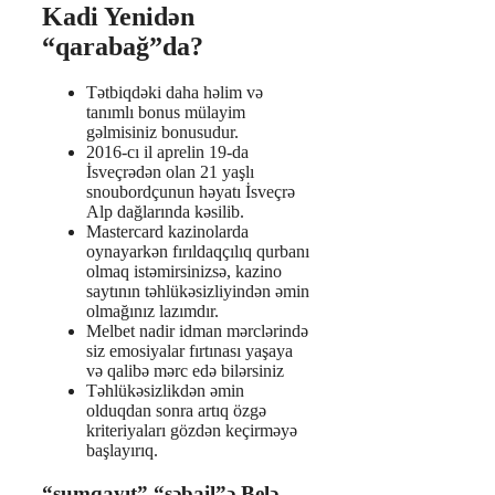
Kadi Yenidən
“qarabağ”da?
Tətbiqdəki daha həlim və
tanımlı bonus mülayim
gəlmisiniz bonusudur.
2016-cı il aprelin 19-da
İsveçrədən olan 21 yaşlı
snoubordçunun həyatı İsveçrə
Alp dağlarında kəsilib.
Mastercard kazinolarda
oynayarkən fırıldaqçılıq qurbanı
olmaq istəmirsinizsə, kazino
saytının təhlükəsizliyindən əmin
olmağınız lazımdır.
Melbet nadir idman mərclərində
siz emosiyalar fırtınası yaşaya
və qalibə mərc edə bilərsiniz
Təhlükəsizlikdən əmin
olduqdan sonra artıq özgə
kriteriyaları gözdən keçirməyə
başlayırıq.
“sumqayıt” “səbail”ə Belə