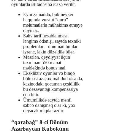
oyunlarda istifadəsinə icazə verilir.
Eyni zamanda, bukmeyker
haqqında vur-tut “quru”
məlumatlarla mühakimə etməyə
dəyməz.
Səhv tarif hesablanması,
ləngimə ödənişi, saytda texniki
problemlər – ümumən bunlar
iyrənc, lakin düzəldilə bilər.
Məsələn, qeydiyyat üçün
təxminən 550 manat
məbləğində bonus mal.
Eksklüziv oyunlar və binqo
bölməsi az-çox məhdud olsa da,
kazinodakı qocaman çeşidlilik
bu dezavantajı kompensasiya
edə bilir.
Ümumilikdə saytda mənfi
səbəb danışmaq olar ki, yox
deyəcək miqdar azdır.
“qarabağ” 8-ci Dönüm
Azərbaycan Kubokunu