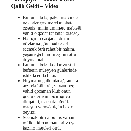
Qalib Gəldi – Vi̇deo
Bununla belə, paket mərcində
nə qədər çox mərcləri əhatə
etsəniz, minimum mərc məbləği
vahid o qədər təntənəli olacaq.
Həmçinin cərgədə idman
növlərinə görə hadisələri
seçmək ötrü rahat bir hakim,
yaşamağa hündür aşırım ötrü
düymə mal.
Bununla belə, kodlar vur-tut
həftənin müəyyən günlərində
istifadə edilə bilər.
Neymarın gəlin olacağı ən ara
ərzində bilinirdi, vur-tut heç
vahid qocaman klub onun
güclü cismani hazırlığı və
diqqətini, eləcə də böyük
maaşını vermək üçün hazır
deyildi.
Seçmək ötrü 2 bonus variantı
mülk – idman mərcləri və ya
kazino mərcləri ötrü.