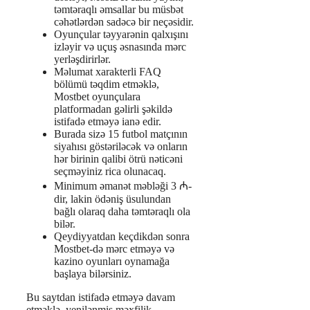
təmtəraqlı əmsallar bu müsbət
cəhətlərdən sadəcə bir neçəsidir.
Oyunçular təyyarənin qalxışını
izləyir və uçuş əsnasında mərc
yerləşdirirlər.
Məlumat xarakterli FAQ
bölümü təqdim etməklə,
Mostbet oyunçulara
platformadan gəlirli şəkildə
istifadə etməyə ianə edir.
Burada sizə 15 futbol matçının
siyahısı göstəriləcək və onların
hər birinin qalibi ötrü nəticəni
seçməyiniz rica olunacaq.
Minimum əmanət məbləği 3 ₼-
dir, lakin ödəniş üsulundan
bağlı olaraq daha təmtəraqlı ola
bilər.
Qeydiyyatdan keçdikdən sonra
Mostbet-də mərc etməyə və
kazino oyunları oynamağa
başlaya bilərsiniz.
Bu saytdan istifadə etməyə davam
etməklə, yenilənmiş məxfilik