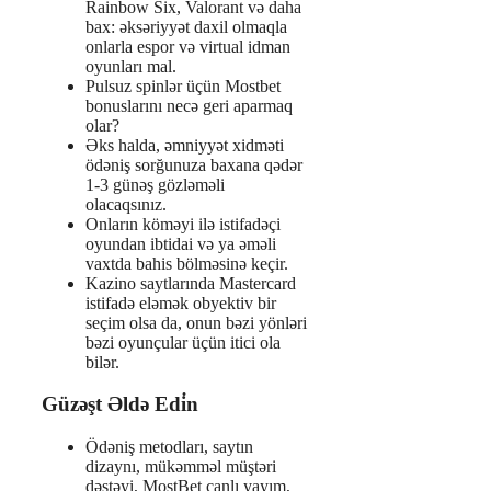
Rainbow Six, Valorant və daha
bax: əksəriyyət daxil olmaqla
onlarla espor və virtual idman
oyunları mal.
Pulsuz spinlər üçün Mostbet
bonuslarını necə geri aparmaq
olar?
Əks halda, əmniyyət xidməti
ödəniş sorğunuza baxana qədər
1-3 günəş gözləməli
olacaqsınız.
Onların köməyi ilə istifadəçi
oyundan ibtidai və ya əməli
vaxtda bahis bölməsinə keçir.
Kazino saytlarında Mastercard
istifadə eləmək obyektiv bir
seçim olsa da, onun bəzi yönləri
bəzi oyunçular üçün itici ola
bilər.
Güzəşt Əldə Edi̇n
Ödəniş metodları, saytın
dizaynı, mükəmməl müştəri
dəstəyi, MostBet canlı yayım,