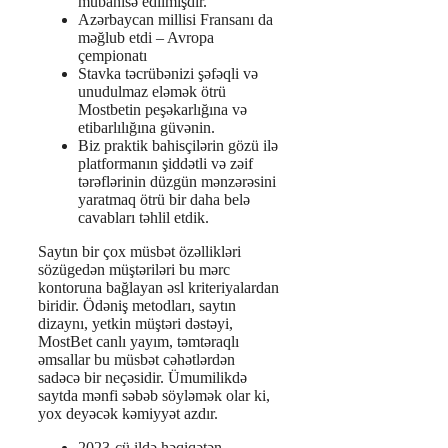
mübahisə edilmişdir.
Azərbaycan millisi Fransanı da
məğlub etdi – Avropa
çempionatı
Stavka təcrübənizi şəfəqli və
unudulmaz eləmək ötrü
Mostbetin peşəkarlığına və
etibarlılığına güvənin.
Biz praktik bahisçilərin gözü ilə
platformanın şiddətli və zəif
tərəflərinin düzgün mənzərəsini
yaratmaq ötrü bir daha belə
cavabları təhlil etdik.
Saytın bir çox müsbət özəllikləri
sözügedən müştəriləri bu mərc
kontoruna bağlayan əsl kriteriyalardan
biridir. Ödəniş metodları, saytın
dizaynı, yetkin müştəri dəstəyi,
MostBet canlı yayım, təmtəraqlı
əmsallar bu müsbət cəhətlərdən
sadəcə bir neçəsidir. Ümumilikdə
saytda mənfi səbəb söyləmək olar ki,
yox deyəcək kəmiyyət azdır.
2023-cü ildə həqiqətən