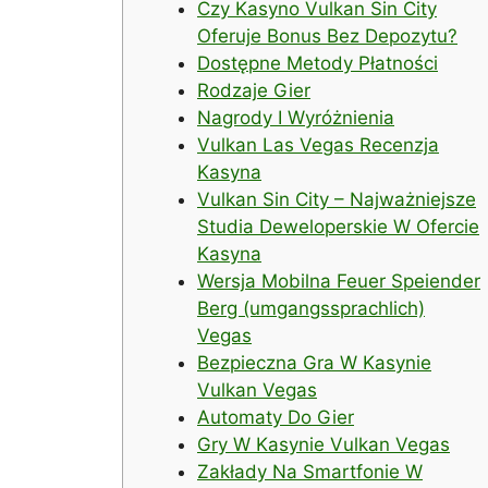
Czy Kasyno Vulkan Sin City
Oferuje Bonus Bez Depozytu?
Dostępne Metody Płatności
Rodzaje Gier
Nagrody I Wyróżnienia
Vulkan Las Vegas Recenzja
Kasyna
Vulkan Sin City – Najważniejsze
Studia Deweloperskie W Ofercie
Kasyna
Wersja Mobilna Feuer Speiender
Berg (umgangssprachlich)
Vegas
Bezpieczna Gra W Kasynie
Vulkan Vegas
Automaty Do Gier
Gry W Kasynie Vulkan Vegas
Zakłady Na Smartfonie W