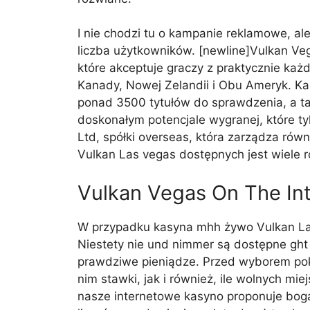
I nie chodzi tu o kampanie reklamowe, al
liczba użytkowników. [newline]Vulkan Ve
które akceptuje graczy z praktycznie każd
Kanady, Nowej Zelandii i Obu Ameryk. Ka
ponad 3500 tytułów do sprawdzenia, a t
doskonałym potencjale wygranej, które tyl
Ltd, spółki overseas, która zarządza równ
Vulkan Las vegas dostępnych jest wiele r
Vulkan Vegas On The In
W przypadku kasyna mhh żywo Vulkan Las
Niestety nie und nimmer są dostępne ght 
prawdziwe pieniądze. Przed wyborem pok
nim stawki, jak i również, ile wolnych mi
nasze internetowe kasyno proponuje bogat