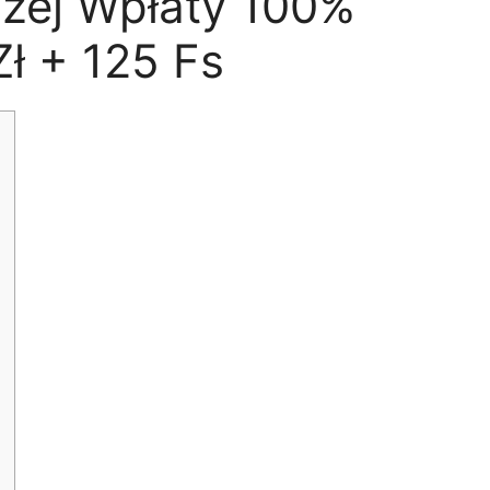
zej Wpłaty 100%
ł + 125 Fs