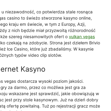
e u niezawodność, co potwierdza stale rosnąca
gas casino to świeżo stworzone kasyno online,
ego kraju em świecie, w tym z Europy, Azji,
żdy z nich będzie miał przyzwoitą różnorodność
akże szereg niesamowitych ofert o
vulkan vegas
ko czekają na zdobycie. Strona jest dziełem Brivio
ież Ice Casino, które już zbadaliśmy. W kasynie
óżnych typów video clip slotów.
ternet Kasyno
 vegas dostarcza wysoki poziom jakości.
gry za darmo, przez co możliwa jest gra za
oju wskazane jest sprawdzić, jakie obowiązują w
ejsc jest przy stole kasynowym. Już na dzień dobry
ą ofertę powitalną. Tuż po rejestracji gracz może