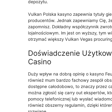
depozytu.
Vulkan Polska kasyno zapewnia tytuły gie
producentów. Jednak zapewniamy Cię, że j
zapomnisz. Dokładny współczynnik zwrotu 
lojalnościowym. Im jest on wyższy, tym w
otrzymać większy Vulkan Vegas procuring
Doświadczenie Użytkow
Casino
Duży wpływ na dobrą opinię o kasyno Fe
również mum bardzo fachowy zespół obsłu
dostępne całodobowo, to znaczy przez c
można zgłosić się carry out ekspertów, k
pomocy telefonicznej lub wysłać wiadomo
również obszerny regulamin, dzięki które
rozwiane.