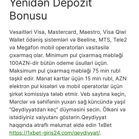
Yenidən Depozit
Bonusu
Vəsaitləri Visa, Mastercard, Maestro, Visa Qiwi
Wallet ödəniş sistemləri və Beeline, MTS, Tele2
və Megafon mobil operatorları vasitəsilə
çıxarmaq olar. Minimum pul çixarmaq məbləği
100AZN-dir bütün odeme üsullari üçün.
Maksimum pul çixarmaq məbləği 75 min rubl
təşkil edir. Manat kartlar üçün 15 min rubl, AZN
elektron pul kisələri və mobil operatorlar üçün
şirkət komissiya tələb etmir. Veb saytına keçin,
Mərclər və səhifənin yuxarı sağ küncündə yaşıl
“Qeydiyyatdan keç” düyməsini secin. Ölkəni və
istədiyiniz valyutanı göstərin.Qeydiyyat
haqqında ətraflı məlumat əldə edin 1xBet
https://1xbet-giris24.com/qeydiyyat/
.