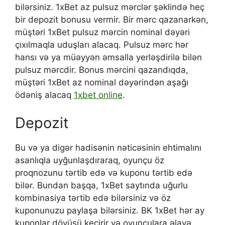
bilərsiniz. 1xBet az pulsuz mərclər şəklində heç
bir depozit bonusu vermir. Bir mərc qazanarkən,
müştəri 1xBet pulsuz mərcin nominal dəyəri
çıxılmaqla uduşları alacaq. Pulsuz mərc hər
hansı və ya müəyyən əmsalla yerləşdirilə bilən
pulsuz mərcdir. Bonus mərcini qazandıqda,
müştəri 1xBet az nominal dəyərindən aşağı
ödəniş alacaq
1xbet online
.
Depozit
Bu və ya digər hadisənin nəticəsinin ehtimalını
asanlıqla uyğunlaşdıraraq, oyunçu öz
proqnozunu tərtib edə və kuponu tərtib edə
bilər. Bundan başqa, 1xBet saytında uğurlu
kombinasiya tərtib edə bilərsiniz və öz
kuponunuzu paylaşa bilərsiniz. BK 1xBet hər ay
kuponlar döyüşü keçirir və oyunçulara əlavə