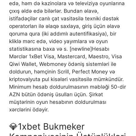
edə, həm də kazinolara və televiziya oyunlarına
çıxış əldə edə bilərlər. Bundan əlavə,
istifadəçilər canlı çat vasitəsilə texniki dəstək
operatorları ilə əlaqə saxlaya, giriş üçün əlavə
qoruma qura (iki addımlı autentifikasiya), bir
kliklə mərc edə, video yayımlara və oyun
statistikasına baxa və s. [newline]Hesabı
Mərclər 1xBet Visa, Mastercard, Maestro, Visa
Qiwi Wallet, Webmoney ödəniş sistemləri ile
doldurun, həmçinin Scrill, Perfect Money və
kriptovalyuta pul kisələri vasitəsilə mümkündür.
Minimum hesab doldurulmasının məbləği 50-dir
AZN bütün ödəniş üsulları üçün. Şirkət
müştərinin oyun hesabının doldurulması
xərclərini ödəyir.
💎1xbet Bukmeker