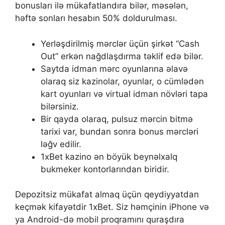
bonusları ilə mükafatlandıra bilər, məsələn,
həftə sonları hesabın 50% doldurulması.
Yerləşdirilmiş mərclər üçün şirkət “Cash
Out” erkən nağdlaşdırma təklif edə bilər.
Saytda idman mərc oyunlarına əlavə
olaraq siz kazinolar, oyunlar, o cümlədən
kart oyunları və virtual idman növləri tapa
bilərsiniz.
Bir qayda olaraq, pulsuz mərcin bitmə
tarixi var, bundan sonra bonus mərcləri
ləğv edilir.
1xBet kazino ən böyük beynəlxalq
bukmeker kontorlarından biridir.
Depozitsiz mükafat almaq üçün qeydiyyatdan
keçmək kifayətdir 1xBet. Siz həmçinin iPhone və
ya Android-də mobil proqramını quraşdıra