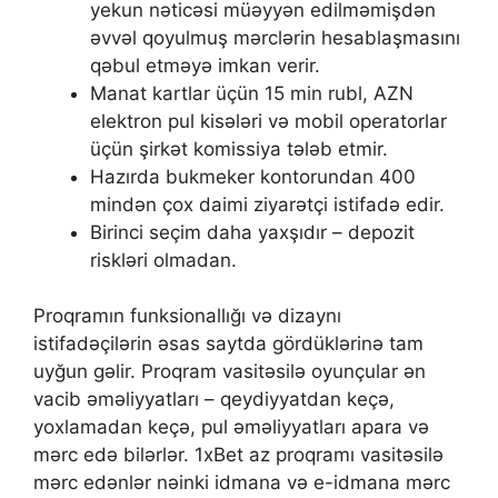
yekun nəticəsi müəyyən edilməmişdən
əvvəl qoyulmuş mərclərin hesablaşmasını
qəbul etməyə imkan verir.
Manat kartlar üçün 15 min rubl, AZN
elektron pul kisələri və mobil operatorlar
üçün şirkət komissiya tələb etmir.
Hazırda bukmeker kontorundan 400
mindən çox daimi ziyarətçi istifadə edir.
Birinci seçim daha yaxşıdır – depozit
riskləri olmadan.
Proqramın funksionallığı və dizaynı
istifadəçilərin əsas saytda gördüklərinə tam
uyğun gəlir. Proqram vasitəsilə oyunçular ən
vacib əməliyyatları – qeydiyyatdan keçə,
yoxlamadan keçə, pul əməliyyatları apara və
mərc edə bilərlər. 1xBet az proqramı vasitəsilə
mərc edənlər nəinki idmana və e-idmana mərc