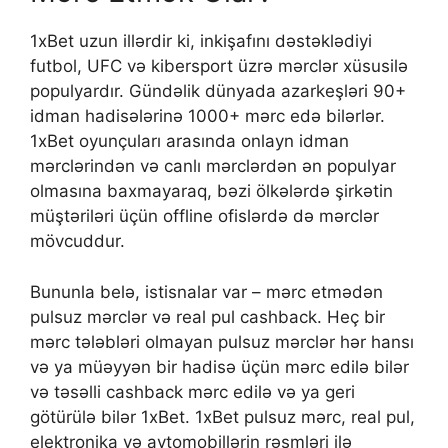
1xBet uzun illərdir ki, inkişafını dəstəklədiyi
futbol, UFC və kibersport üzrə mərclər xüsusilə
populyardır. Gündəlik dünyada azarkeşləri 90+
idman hadisələrinə 1000+ mərc edə bilərlər.
1xBet oyunçuları arasında onlayn idman
mərclərindən və canlı mərclərdən ən populyar
olmasına baxmayaraq, bəzi ölkələrdə şirkətin
müştəriləri üçün offline ofislərdə də mərclər
mövcuddur.
Bununla belə, istisnalar var – mərc etmədən
pulsuz mərclər və real pul cashback. Heç bir
mərc tələbləri olmayan pulsuz mərclər hər hansı
və ya müəyyən bir hadisə üçün mərc edilə bilər
və təsəlli cashback mərc edilə və ya geri
götürülə bilər 1xBet. 1xBet pulsuz mərc, real pul,
elektronika və avtomobillərin rəsmləri ilə