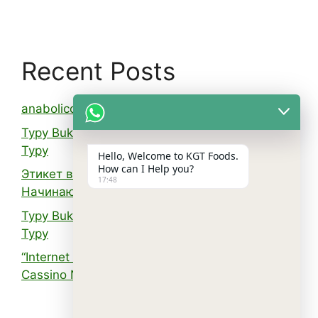
Recent Posts
anabolicos legal 16
Typy Bukmacherskie Mhh Ksw Kursy Zakłady
Typy
Hello, Welcome to KGT Foods.
How can I Help you?
Этикет в Казино Демо Игре для
17:48
Начинающих: Руководство
Typy Bukmacherskie Mhh Ksw Kursy Zakłady
Typy
“Internet Site Oficial De Apostas E Online
Cassino No Brasil