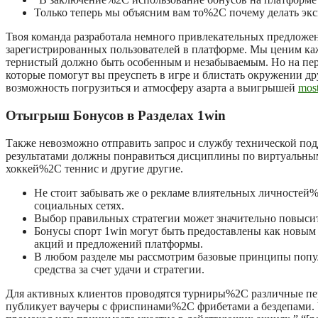
Только теперь мы объясним вам то%2C почему делать эксп
Твоя команда разработала немного привлекательных предложе
зарегистрированных пользователей в платформе. Мы ценим ка
тернистый должно быть особенным и незабываемым. Но на пе
которые помогут вы преуспеть в игре и блистать окружении др
возможность погрузиться и атмосферу азарта а выигрышей
most
Отыгрыш Бонусов в Разделах 1win
Также невозможно отправить запрос и службу технической по
результатами должны понравиться дисциплины по виртуальны
хоккей%2C теннис и другие другие.
Не стоит забывать же о рекламе влиятельных личностей
социальных сетях.
Выбор правильных стратегии может значительно повысит
Бонусы спорт 1win могут быть предоставлены как новым
акций и предложений платформы.
В любом разделе мы рассмотрим базовые принципы попу
средства за счет удачи и стратегии.
Для активных клиентов проводятся турниры%2C различные пе
публикует ваучеры с фриспинами%2C фрибетами а бездепами. 