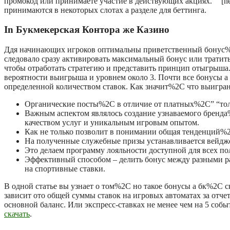
промокод или принимаете участие в действующих акциях.” “[n
принимаются в некоторых слотах а разделе для беттинга.
In Букмекерская Контора же Казино
Ддя начинающих игроков оптимальны приветственный бонус%2
следовало сразу активировать максимальный бонус или тратит
чтобы отработать стратегию и представить принцип отыгрыша.
вероятности выигрыша и уровнем около 3. Почти все бонусы 
определенной количеством ставок. Как значит%2C что выигра
Органические посты%2C в отличие от платных%2C” “тол
Важным аспектом являлось создание узнаваемого бренд
качеством услуг и уникальным игровым опытом.
Как не только позволит в понимании общая тенденций%2C
На полученные служебные призы устанавливается вейджер
Это делаем программу лояльности доступной для всех по
Эффективный способом – делить бонус между разными р
на спортивные ставки.
В одной статье вы узнает о том%2C но такое бонусы а бк%2C с
зависит ото общей суммы ставок на игровых автоматах за отче
основной баланс. Или экспресс-ставках не менее чем на 5 со
скачать
.