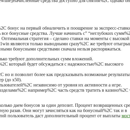
ewline]Начисленные средства доступно для снятия%2C однако о
C бонус на первый обналичить и поощрение за экспресс-ставк
ь все бонусные средства. Лучше начинать с” “неглубоких сумм%
 Оптимальная стратегия – сделано ставки на моменты с высокой
а 1win являются только выводными сразу%2C же требуют отыгры
нными бонусными средствами сначала нельзя распоряжаться.
ько требуют дополнительных сумм вложений.
а%2C который будет обсуждаться с надежностью%2C высокого
 но и позволит более как предсказывать возможные результаты
 (до x50).
льзователей%2C независимо от уровня их активности а игре.
азделами%2C например%2C часть средств тратить в казино%2C 
колько даем бонусов за один депозит. Процент возвращенных ср
тную разав. Они могут зачисляться как на бонусный%2C так и в
бытий пользователь даст дополнительный процент от выплаты
мос