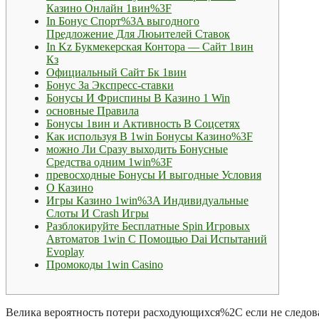
Казино Онлайн 1вин%3F
In Бонус Спорт%3A выгодного
Предложение Для Люьителей Ставок
In Kz Букмекерская Контора — Сайт 1вин
Кз
Официальный Сайт Бк 1вин
Бонус За Экспресс-ставки
Бонусы И Фриспины В Казино 1 Win
основные Правила
Бонусы 1вин и Активность В Соцсетях
Как используя В 1win Бонусы Казино%3F
можно Ли Сразу выходить Бонусные
Средства одним 1win%3F
превосходные Бонусы И выгодные Условия
О Казино
Игры Казино 1win%3A Индивидуальные
Слоты И Crash Игры
Разблокируйте Бесплатные Spin Игровых
Автоматов 1win С Помощью Dai Испытаний
Evoplay
Промокоды 1win Casino
Велика вероятность потери расходующихся%2C если не следов