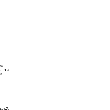
нт
ают а
ли
ь
она%2C