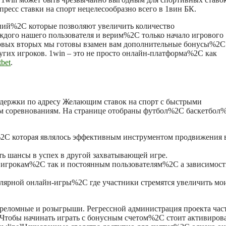
ресс ставки на спорт нецелесообразно всего в 1вин БК.
ний%2C которые позволяют увеличить количество
ждого нашего пользователя и верим%2C только начало игрового
рвых вторых мы готовы взамен вам дополнительные бонусы%2C
угих игроков. 1win – это не просто онлайн-платформа%2C как
bet
.
ддержки по адресу Желающим ставок на спорт с быстрыми
м соревнованиям. На странице отобраны футбол%2C баскетбол
%2C которая являлось эффективным инструментом продвижения 
ь шансы в успех в другой захватывающей игре.
 игрокам%2C так и постоянным пользователям%2C а зависимост
лярной онлайн-игры%2C где участники стремятся увеличить мо
реломные и розыгрыши. Регрессной администрация проекта час
Чтобы начинать играть с бонусным счетом%2C стоит активиров