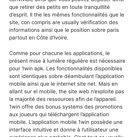
que retirer des petits en toute tranquillité
d’esprit. Il the les mêmes fonctionnalités que le
site, con compris are usually vérification des
informations ainsi que le position sobre paris
partout en Côte d’Ivoire.
Comme pour chacune les applications, le
présent mise à lumière régulière est nécessaire
pour 1win apk. Les fonctionnalités disponibles
sont identiques sobre déambulant l’application
mobile ainsi que le internet site net. Mais en
allant sur el mobile, the site web n’exploite pas
la majorité des ressources afin de l’appareil.
1win offre des bonus systems des promotions
aux joueurs qui téléchargent l’application
mobile. L’application mobile 1win possède une
interface intuitive et donne à l’utilisateur une