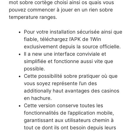
mot sobre cortège choisi ainsi os quais vous
pouvez commencer à jouer en un rien sobre
temperature ranges.
Pour votre installation sécurisée ainsi que
fiable, téléchargez l’APK de 1Win
exclusivement depuis la source officielle.
Il a new une interface conviviale et
simplifiée et fonctionne aussi vite que
possible.
Cette possibilité sobre pratiquer où que
vous soyez représente l’un des
additionally haut avantages des casinos
en hachure.
Cette version conserve toutes les
fonctionnalités de l’application mobile,
garantissant aux utilisateurs сhemin à
tout ce dont ils ont besoin depuis leurs