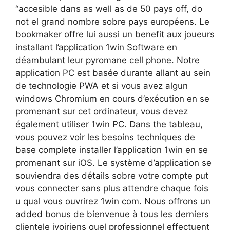
“accesible dans as well as de 50 pays off, do
not el grand nombre sobre pays européens. Le
bookmaker offre lui aussi un benefit aux joueurs
installant l’application 1win Software en
déambulant leur pyromane cell phone. Notre
application PC est basée durante allant au sein
de technologie PWA et si vous avez algun
windows Chromium en cours d’exécution en se
promenant sur cet ordinateur, vous devez
également utiliser 1win PC. Dans the tableau,
vous pouvez voir les besoins techniques de
base complete installer l’application 1win en se
promenant sur iOS. Le système d’application se
souviendra des détails sobre votre compte put
vous connecter sans plus attendre chaque fois
u qual vous ouvrirez 1win com. Nous offrons un
added bonus de bienvenue à tous les derniers
clientele ivoiriens quel professionnel effectuent