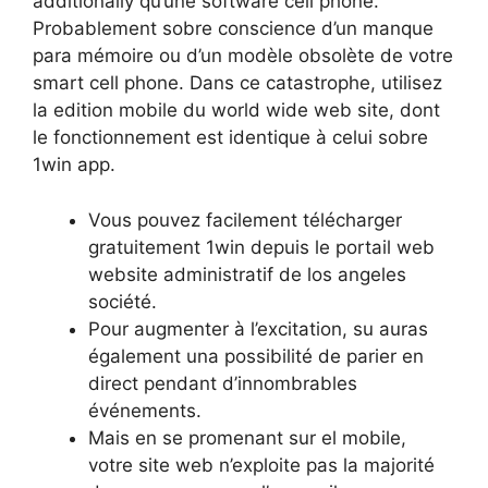
additionally qu’une software cell phone.
Probablement sobre conscience d’un manque
para mémoire ou d’un modèle obsolète de votre
smart cell phone. Dans ce catastrophe, utilisez
la edition mobile du world wide web site, dont
le fonctionnement est identique à celui sobre
1win app.
Vous pouvez facilement télécharger
gratuitement 1win depuis le portail web
website administratif de los angeles
société.
Pour augmenter à l’excitation, su auras
également una possibilité de parier en
direct pendant d’innombrables
événements.
Mais en se promenant sur el mobile,
votre site web n’exploite pas la majorité