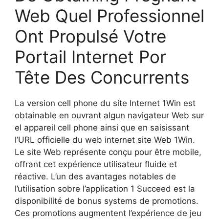
Web Quel Professionnel
Ont Propulsé Votre
Portail Internet Por
Tête Des Concurrents
La version cell phone du site Internet 1Win est
obtainable en ouvrant algun navigateur Web sur
el appareil cell phone ainsi que en saisissant
l’URL officielle du web internet site Web 1Win.
Le site Web représente conçu pour être mobile,
offrant cet expérience utilisateur fluide et
réactive. L’un des avantages notables de
l’utilisation sobre l’application 1 Succeed est la
disponibilité de bonus systems de promotions.
Ces promotions augmentent l’expérience de jeu