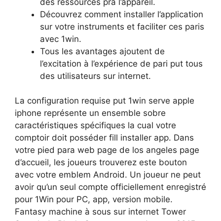
des ressources pra l’appareil.
Découvrez comment installer l’application
sur votre instruments et faciliter ces paris
avec 1win.
Tous les avantages ajoutent de
l’excitation à l’expérience de pari put tous
des utilisateurs sur internet.
La configuration requise put 1win serve apple
iphone représente un ensemble sobre
caractéristiques spécifiques la cual votre
comptoir doit posséder fill installer app. Dans
votre pied para web page de los angeles page
d’accueil, les joueurs trouverez este bouton
avec votre emblem Android. Un joueur ne peut
avoir qu’un seul compte officiellement enregistré
pour 1Win pour PC, app, version mobile.
Fantasy machine à sous sur internet Tower