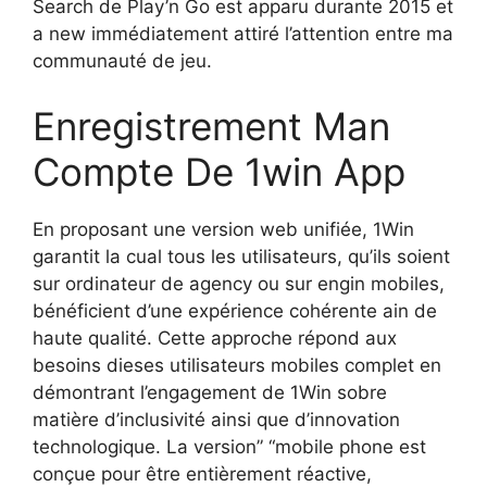
Search de Play’n Go est apparu durante 2015 et
a new immédiatement attiré l’attention entre ma
communauté de jeu.
Enregistrement Man
Compte De 1win App
En proposant une version web unifiée, 1Win
garantit la cual tous les utilisateurs, qu’ils soient
sur ordinateur de agency ou sur engin mobiles,
bénéficient d’une expérience cohérente ain de
haute qualité. Cette approche répond aux
besoins dieses utilisateurs mobiles complet en
démontrant l’engagement de 1Win sobre
matière d’inclusivité ainsi que d’innovation
technologique. La version” “mobile phone est
conçue pour être entièrement réactive,